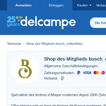
Anmelden
Einloggen
Kaufen
Verka
Alle Ka
Startseite
Shop des Mitglieds busch_collectibles
Shop des Mitglieds
busch_c
Allgemeine Geschäftsbedingungen
Zahlungsmethoden:
Verband:
Spécialiste des timbres d’Afrique modernes depuis 2000 (Sé
Offre intéressante en ligne de timbres de France modernes. N