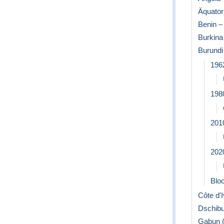
Äquator
Benin –
Burkina
Burundi
196
198
201
202
Blo
Côte d'I
Dschibut
Gabun (