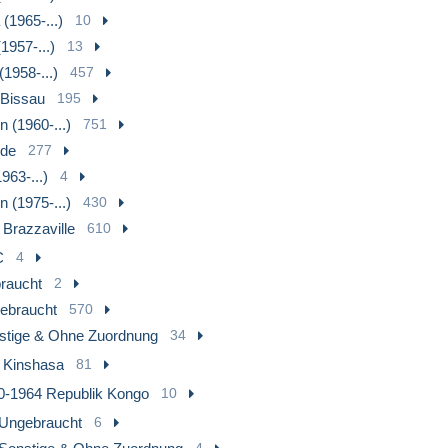
(1965-...)
10
1957-...)
13
1958-...)
457
-Bissau
195
 (1960-...)
751
rde
277
963-...)
4
 (1975-...)
430
 Brazzaville
610
C
4
raucht
2
ebraucht
570
stige & Ohne Zuordnung
34
 Kinshasa
81
0-1964 Republik Kongo
10
Ungebraucht
6