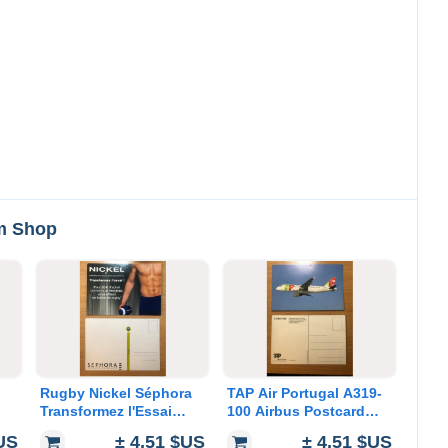
em Shop
Rugby Nickel Séphora
TAP Air Portugal A319-
Transformez l'Essai
100 Airbus Postcard
ballon Sport carte
Star Alliance Avion
$US
± 4,51 $US
± 4,51 $US
E
postale promotionnelle
Airplane Flugzeug