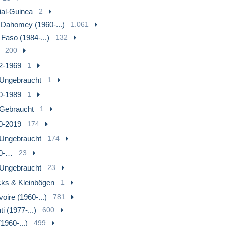
ial-Guinea
2
 Dahomey (1960-...)
1.061
 Faso (1984-...)
132
200
2-1969
1
Ungebraucht
1
0-1989
1
Gebraucht
1
0-2019
174
Ungebraucht
174
0-…
23
Ungebraucht
23
cks & Kleinbögen
1
voire (1960-...)
781
i (1977-...)
600
1960-...)
499