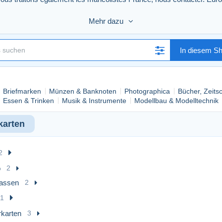
Mehr dazu
ntes.
In diesem S
onnaies…) originaux à découvrir.
Briefmarken
Münzen & Banknoten
Photographica
Bücher, Zeits
Essen & Trinken
Musik & Instrumente
Modellbau & Modelltechnik
karten
2
o
2
rassen
2
1
rkarten
3