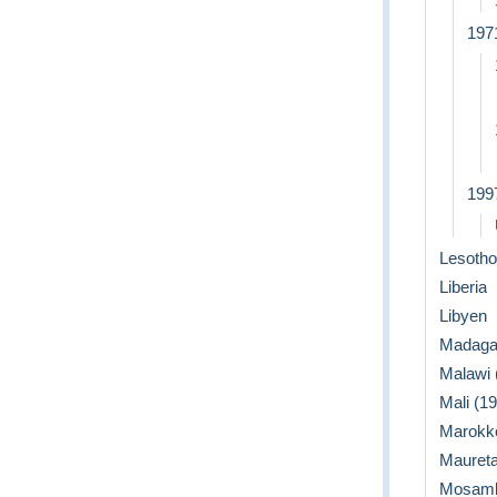
197
199
Lesotho 
Liberia
Libyen
Madagas
Malawi (
Mali (19
Marokko
Maureta
Mosamb