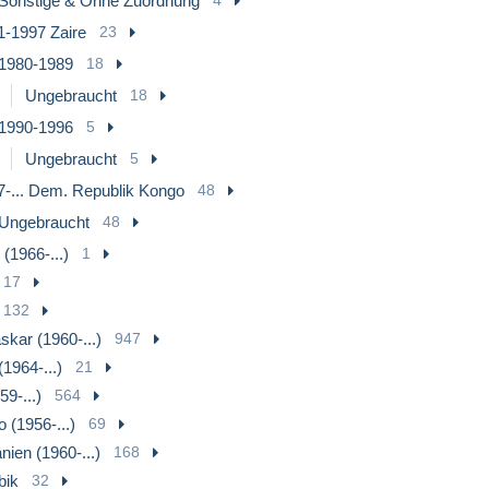
Sonstige & Ohne Zuordnung
4
1-1997 Zaire
23
1980-1989
18
Ungebraucht
18
1990-1996
5
Ungebraucht
5
7-... Dem. Republik Kongo
48
Ungebraucht
48
(1966-...)
1
17
132
kar (1960-...)
947
1964-...)
21
59-...)
564
 (1956-...)
69
nien (1960-...)
168
ik
32