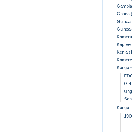
Gambia 
Ghana (
Guinea (
Guinea
Kamerun
Kap Ve
Kenia (1
Komoren
Kongo -
FD
Geb
Ung
Son
Kongo -
196