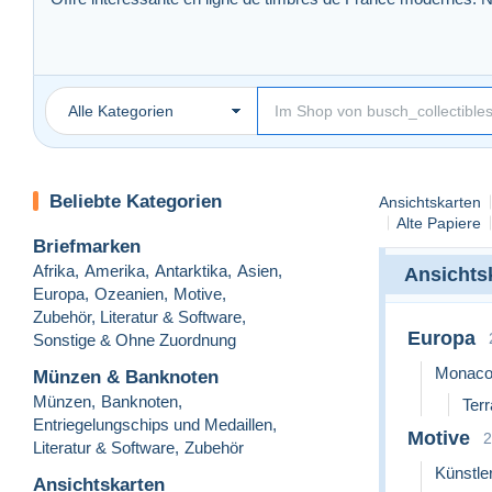
Développement de notre offre d’émissions communes / conjoi
Alle Kategorien
D’autres objets de collection (billets de banque, médailles, m
Beliebte Kategorien
Ansichtskarten
Alte Papiere
Briefmarken
Afrika
,
Amerika
,
Antarktika
,
Asien
,
Ansichts
Europa
,
Ozeanien
,
Motive
,
Zubehör, Literatur & Software
,
Europa
Sonstige & Ohne Zuordnung
Monac
Münzen & Banknoten
Münzen
,
Banknoten
,
Ter
Entriegelungschips und Medaillen
,
Motive
2
Literatur & Software
,
Zubehör
Künstle
Ansichtskarten