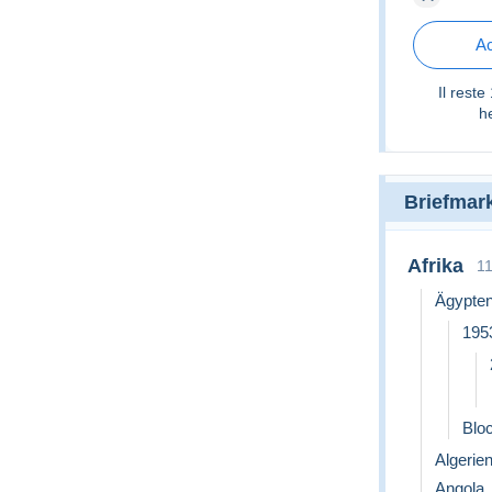
cycling R
Ac
Il reste
h
Briefmar
Afrika
1
Ägypte
1953
Blo
Algerien
Angola