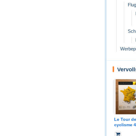
Flu
Sch
Werbep
Vervol
Le Tour d
cyclisme 4
2009 96e é
carte post