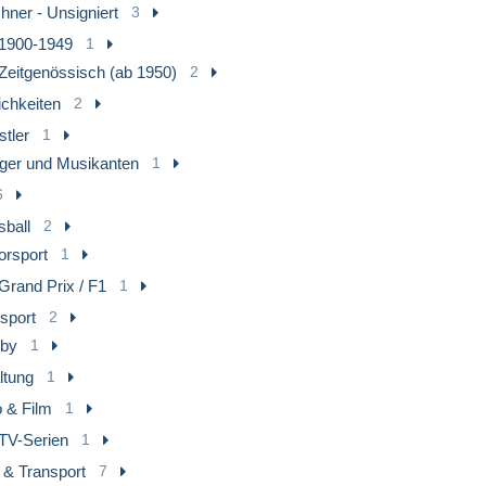
hner - Unsigniert
3
1900-1949
1
Zeitgenössisch (ab 1950)
2
ichkeiten
2
tler
1
ger und Musikanten
1
6
sball
2
orsport
1
Grand Prix / F1
1
sport
2
by
1
ltung
1
o & Film
1
TV-Serien
1
 & Transport
7