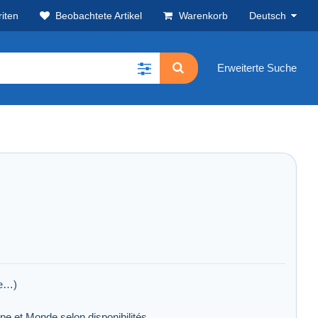
iten
Beobachtete Artikel
Warenkorb
Deutsch
Erweiterte Suche
ée…)
e et Monde selon disponibilités.