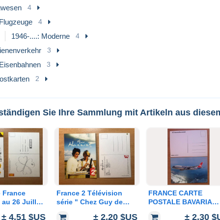
gwesen
4
Flugzeuge
4
1946-....: Moderne
4
ienenverkehr
3
Eisenbahnen
3
ostkarten
2
lständigen Sie Ihre Sammlung mit Artikeln aus dies
e France
France 2 Télévision
FRANCE CARTE
 au 26 Juillet
série " Chez Guy de
POSTALE BAVARIA
dition Circuit
Maupassant " Miss
GERMANAIR AIRBUS
± 4,51 $US
± 2,20 $US
± 2,30 
ale postcard
Harriet cinéma film La
A300 B4 AVION PLAN