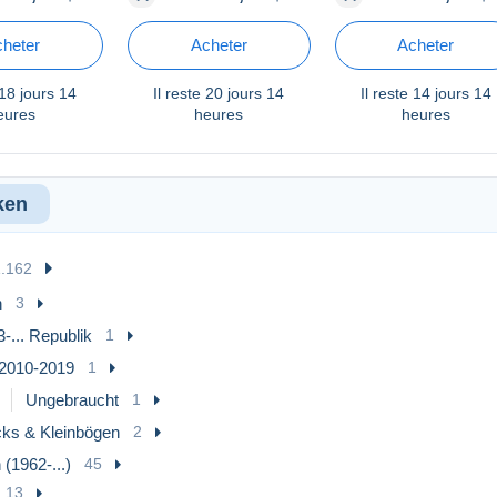
adrennen
Deux
FLUGZEUG
heter
Acheter
Acheter
18 jours 14
Il reste
20 jours 14
Il reste
14 jours 14
eures
heures
heures
ken
1.162
n
3
-... Republik
1
2010-2019
1
Ungebraucht
1
cks & Kleinbögen
2
 (1962-...)
45
13