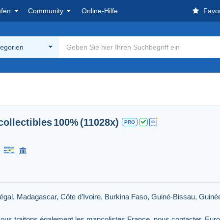
ufen
Community
Online-Hilfe
Favor
tegorien
ollectibles
100%
(11028x)
PRO
négal, Madagascar, Côte d’Ivoire, Burkina Faso, Guiné-Bissau, Guin
ous traitons également les mancolistes France, nous contacter. Europ