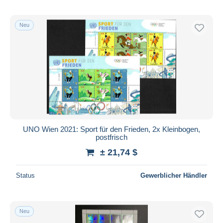
Von
bis
$
$
Nur ermäßigt
Neu
Kostenloser Versand
Zahlungsmethoden
PayPal
Banküberweisung
Visa
Mastercard
Bancontact
UNO Wien 2021: Sport für den Frieden, 2x Kleinbogen,
iDeal
postfrisch
Maestro
± 21,74 $
Gesamte Auswahl aufheben
Status
Gewerblicher Händler
Wohnsitz des Verkäufers
Weltweit
Neu