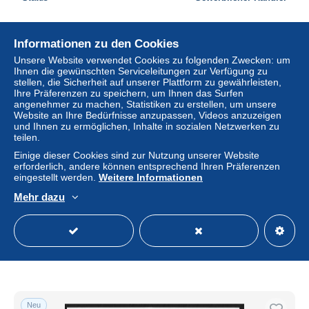
Informationen zu den Cookies
Neu
Unsere Website verwendet Cookies zu folgenden Zwecken: um
Ihnen die gewünschten Serviceleitungen zur Verfügung zu
stellen, die Sicherheit auf unserer Plattform zu gewährleisten,
Ihre Präferenzen zu speichern, um Ihnen das Surfen
angenehmer zu machen, Statistiken zu erstellen, um unsere
Website an Ihre Bedürfnisse anzupassen, Videos anzuzeigen
und Ihnen zu ermöglichen, Inhalte in sozialen Netzwerken zu
teilen.
Einige dieser Cookies sind zur Nutzung unserer Website
erforderlich, andere können entsprechend Ihren Präferenzen
eingestellt werden.
Weitere Informationen
UNO Genf 2019: 50ème anniversaire de l'APNU à
Mehr dazu
Genève, Block postfrisch
± 21,74 $
Status
Gewerblicher Händler
Neu