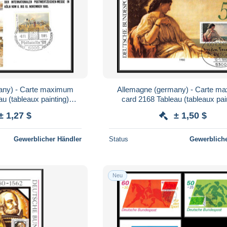
any) - Carte maximum
Allemagne (germany) - Carte m
u (tableaux painting)
card 2168 Tableau (tableaux pai
hlatelia'85 1985
anselm FEUERBACH198
± 1,27 $
± 1,50 $
Gewerblicher Händler
Status
Gewerbliche
Neu