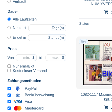
Verkauft
NUM.YVERT
Dauer
Alle Laufzeiten
Status
Neu seit
Tage(n)
Endet in
Stunde(n)
Neu
Preis
Von
bis
$
$
Nur ermäßigt
Kostenloser Versand
Zahlungsmethoden
PayPal
1082-1117 Maximu
Banküberweisung
kpl.
Visa
Mastercard