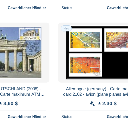
Gewerblicher Händler
Status
Gewerbliche
Neu
TSCHLAND (2008) -
Allemagne (germany) - Carte m
 Carte maximum ATM
card 2102 - avion (plane planes av
nburg Gate / Puerta de
den SPORT 1981
± 3,60 $
± 2,30 $
denburgo
Gewerblicher Händler
Status
Gewerbliche