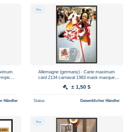
Neu
aximum
Allemagne (germany) - Carte maximum
lympic
card 2134 carnaval 1983 mask masque
hen
schwabisch fastnacht
± 1,50 $
r Händler
Status
Gewerblicher Händler
Neu