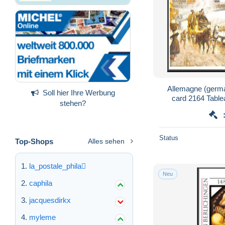
Allemagne (germ
Soll hier Ihre Werbung
card 2164 Tablea
stehen?
spitzweg p
Status
Top-Shops
Alles sehen
la_postale_phila
Neu
caphila
jacquesdirkx
myleme