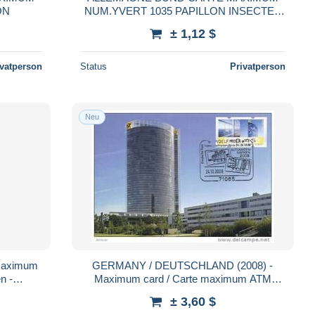
ON
NUM.YVERT 1035 PAPILLON INSECTES
DE LA POLLENISATION
± 1,12 $
ivatperson
Status
Privatperson
Neu
Maximum
GERMANY / DEUTSCHLAND (2008) -
n -
Maximum card / Carte maximum ATM
st Tower,
Sielaff - Post Tower - Bonn
± 3,60 $