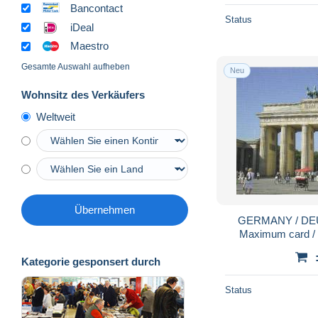
Bancontact
Status
iDeal
Maestro
Gesamte Auswahl aufheben
Neu
Wohnsitz des Verkäufers
Weltweit
Übernehmen
GERMANY / DEU
Maximum card /
Sielaff - Brande
Bran
Kategorie gesponsert durch
Status