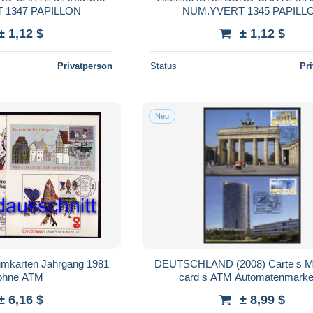
 1347 PAPILLON
NUM.YVERT 1345 PAPILL
± 1,12 $
± 1,12 $
Privatperson
Status
Pr
Neu
mkarten Jahrgang 1981
DEUTSCHLAND (2008) Carte s 
 ohne ATM
card s ATM Automatenmarke
Brandenburger Tor Gate, Berlin - Po
± 6,16 $
± 8,99 $
Bonn