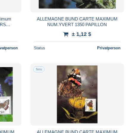
ximum
ALLEMAGNE BUND CARTE MAXIMUM
ERS
NUM.YVERT 1350 PAPILLON
G
± 1,12 $
ivatperson
Status
Privatperson
Neu
AXIMUM
ALLEMAGNE BUND CARTE MAXIMUM