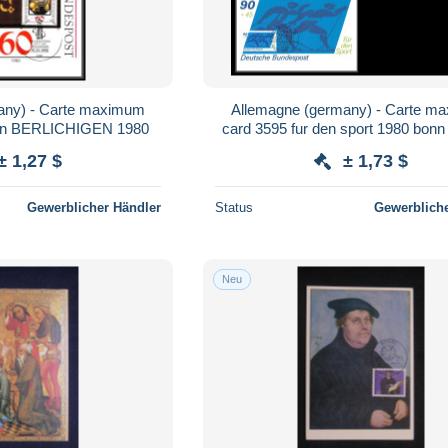
any) - Carte maximum
Allemagne (germany) - Carte m
von BERLICHIGEN 1980
card 3595 fur den sport 1980 bonn 
soccer equitation jumping
± 1,27 $
± 1,73 $
Gewerblicher Händler
Status
Gewerbliche
Neu