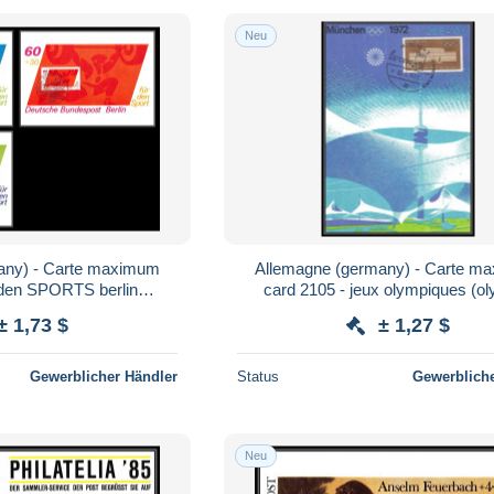
Neu
any) - Carte maximum
Allemagne (germany) - Carte m
 den SPORTS berlin
card 2105 - jeux olympiques (o
 javelin 1980 weightlifting
games) 1972 MUNICH munc
± 1,73 $
± 1,27 $
Gewerblicher Händler
Status
Gewerbliche
Neu