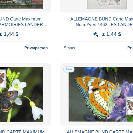
ND Carte Maximum
ALLEMAGNE BUND Carte Ma
7 ARMOIRIES LANDER
Num.Yvert 1462 LES LAND
REME
ARMOIRIES HAMBOUR
± 1,44 $
± 1,44 $
Privatperson
Status
Pr
Neu
ND CARTE MAXIMUM
ALLEMAGNE BUND CARTE M