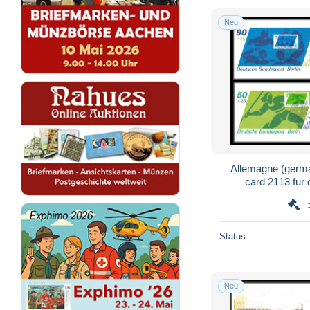
Neu
Allemagne (germ
card 2113 fur
halterophilie javelot
Status
Neu