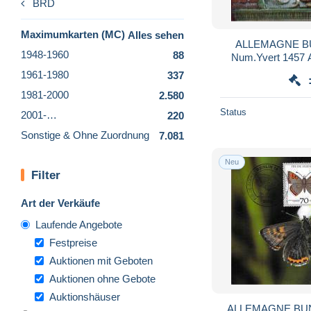
BRD
Maximumkarten (MC)
Alles sehen
ALLEMAGNE BU
1948-1960
88
Num.Yvert 145
B
1961-1980
337
1981-2000
2.580
Status
2001-…
220
Sonstige & Ohne Zuordnung
7.081
Neu
Filter
Art der Verkäufe
Laufende Angebote
Festpreise
Auktionen mit Geboten
Auktionen ohne Gebote
Auktionshäuser
ALLEMAGNE BU