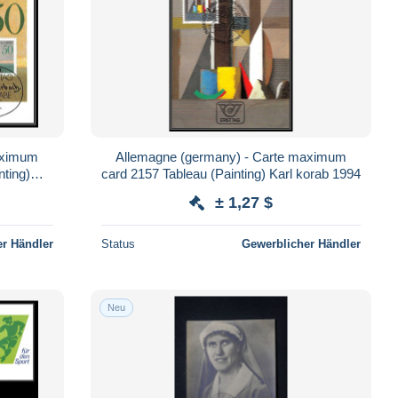
aximum
Allemagne (germany) - Carte maximum
nting)
card 2157 Tableau (Painting) Karl korab 1994
0
± 1,27 $
r Händler
Status
Gewerblicher Händler
Neu