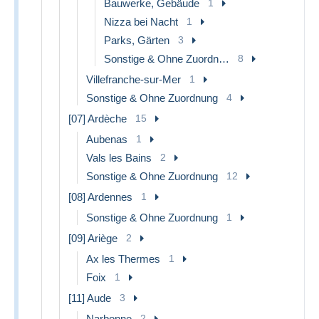
Bauwerke, Gebäude
1
Nizza bei Nacht
1
Parks, Gärten
3
Sonstige & Ohne Zuordnung
8
Villefranche-sur-Mer
1
Sonstige & Ohne Zuordnung
4
[07] Ardèche
15
Aubenas
1
Vals les Bains
2
Sonstige & Ohne Zuordnung
12
[08] Ardennes
1
Sonstige & Ohne Zuordnung
1
[09] Ariège
2
Ax les Thermes
1
Foix
1
[11] Aude
3
Narbonne
2