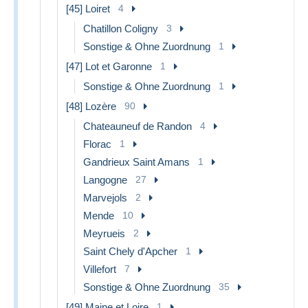
[45] Loiret
4
Chatillon Coligny
3
Sonstige & Ohne Zuordnung
1
[47] Lot et Garonne
1
Sonstige & Ohne Zuordnung
1
[48] Lozère
90
Chateauneuf de Randon
4
Florac
1
Gandrieux Saint Amans
1
Langogne
27
Marvejols
2
Mende
10
Meyrueis
2
Saint Chely d'Apcher
1
Villefort
7
Sonstige & Ohne Zuordnung
35
[49] Maine et Loire
1