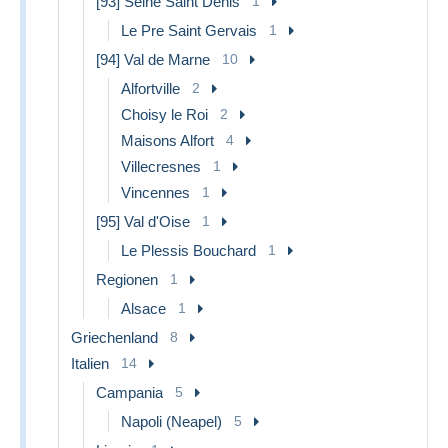
[93] Seine Saint Denis
1
Le Pre Saint Gervais
1
[94] Val de Marne
10
Alfortville
2
Choisy le Roi
2
Maisons Alfort
4
Villecresnes
1
Vincennes
1
[95] Val d'Oise
1
Le Plessis Bouchard
1
Regionen
1
Alsace
1
Griechenland
8
Italien
14
Campania
5
Napoli (Neapel)
5