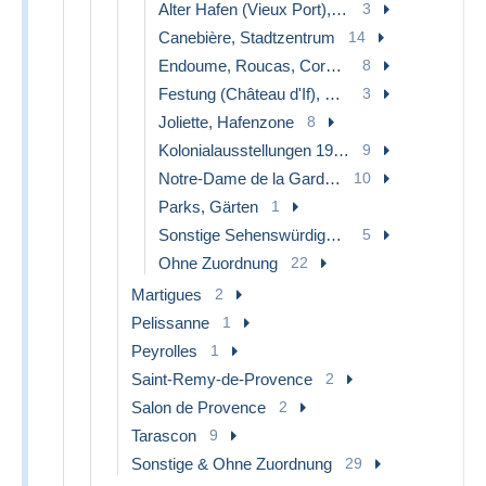
Alter Hafen (Vieux Port), Saint-Victor, Le Panier
3
Canebière, Stadtzentrum
14
Endoume, Roucas, Corniche, Strände
8
Festung (Château d'If), Frioul, Inseln...
3
Joliette, Hafenzone
8
Kolonialausstellungen 1906 - 1922
9
Notre-Dame de la Garde, Aufzug und Marienfigur
10
Parks, Gärten
1
Sonstige Sehenswürdigkeiten
5
Ohne Zuordnung
22
Martigues
2
Pelissanne
1
Peyrolles
1
Saint-Remy-de-Provence
2
Salon de Provence
2
Tarascon
9
Sonstige & Ohne Zuordnung
29