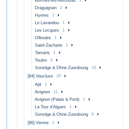
Bormes-les-Mimosas
Draguignan
2
Hyeres
2
Le Lavandou
1
Les Lecques
1
Ollioules
1
Saint-Zacharie
1
Tamaris
1
Toulon
6
Sonstige & Ohne Zuordnung
10
[84] Vaucluse
20
Apt
1
Avignon
11
Avignon (Palais & Pont)
1
La Tour d'Aigues
1
Sonstige & Ohne Zuordnung
6
[86] Vienne
2