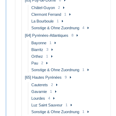
[63] Puy-de-Dôme
Châtel-Guyon
2
Clermont Ferrand
1
La Bourboule
1
Sonstige & Ohne Zuordnung
4
[64] Pyrénées-Atlantiques
8
Bayonne
1
Biarritz
3
Orthez
1
Pau
2
Sonstige & Ohne Zuordnung
1
[65] Hautes Pyrénées
9
Cauterets
2
Gavarnie
1
Lourdes
4
Luz Saint Sauveur
1
Sonstige & Ohne Zuordnung
1