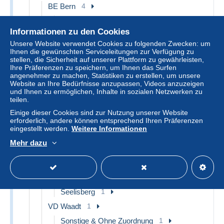
BE Bern
4
Bern
1
Informationen zu den Cookies
Mürren
1
Unsere Website verwendet Cookies zu folgenden Zwecken: um
Sonstige & Ohne Zuordnung
2
Ihnen die gewünschten Serviceleitungen zur Verfügung zu
stellen, die Sicherheit auf unserer Plattform zu gewährleisten,
BS Basel-Stadt
1
Ihre Präferenzen zu speichern, um Ihnen das Surfen
Basel
1
angenehmer zu machen, Statistiken zu erstellen, um unsere
Website an Ihre Bedürfnisse anzupassen, Videos anzuzeigen
GR Graubünden
1
und Ihnen zu ermöglichen, Inhalte in sozialen Netzwerken zu
teilen.
Sonstige & Ohne Zuordnung
1
Einige dieser Cookies sind zur Nutzung unserer Website
SG St. Gallen
1
erforderlich, andere können entsprechend Ihren Präferenzen
eingestellt werden.
Weitere Informationen
Berg
1
Mehr dazu
TI Tessin
1
Lugano
1
UR Uri
1
Seelisberg
1
VD Waadt
1
Sonstige & Ohne Zuordnung
1