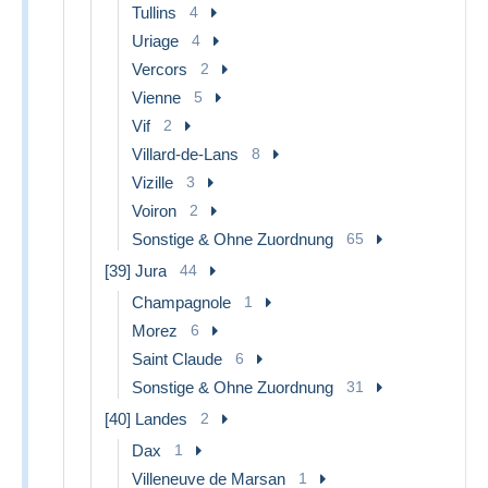
Tullins
4
Uriage
4
Vercors
2
Vienne
5
Vif
2
Villard-de-Lans
8
Vizille
3
Voiron
2
Sonstige & Ohne Zuordnung
65
[39] Jura
44
Champagnole
1
Morez
6
Saint Claude
6
Sonstige & Ohne Zuordnung
31
[40] Landes
2
Dax
1
Villeneuve de Marsan
1