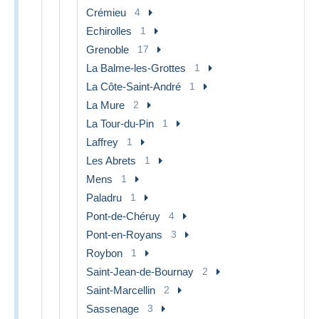
Crémieu
4
Echirolles
1
Grenoble
17
La Balme-les-Grottes
1
La Côte-Saint-André
1
La Mure
2
La Tour-du-Pin
1
Laffrey
1
Les Abrets
1
Mens
1
Paladru
1
Pont-de-Chéruy
4
Pont-en-Royans
3
Roybon
1
Saint-Jean-de-Bournay
2
Saint-Marcellin
2
Sassenage
3