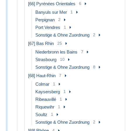
[66] Pyrénées Orientales
6
Banyuls sur Mer
1
Perpignan
2
Port Vendres
1
Sonstige & Ohne Zuordnung
2
[67] Bas Rhin
25
Niederbronn les Bains
7
Strasbourg
10
Sonstige & Ohne Zuordnung
8
[68] Haut-Rhin
7
Colmar
1
Kaysersberg
1
Ribeauvillé
1
Riquewihr
1
Soultz
1
Sonstige & Ohne Zuordnung
2
[69] Rhône
4