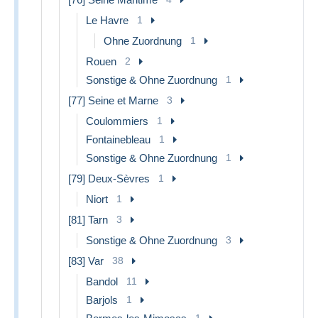
Le Havre
1
Ohne Zuordnung
1
Rouen
2
Sonstige & Ohne Zuordnung
1
[77] Seine et Marne
3
Coulommiers
1
Fontainebleau
1
Sonstige & Ohne Zuordnung
1
[79] Deux-Sèvres
1
Niort
1
[81] Tarn
3
Sonstige & Ohne Zuordnung
3
[83] Var
38
Bandol
11
Barjols
1
1