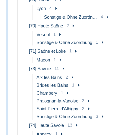
Lyon
4
Sonstige & Ohne Zuordnung
4
[70] Haute Saône
2
Vesoul
1
Sonstige & Ohne Zuordnung
1
[71] Saône et Loire
1
Macon
1
[73] Savoie
11
Aix les Bains
2
Brides les Bains
1
Chambery
1
Pralognan-la-Vanoise
2
Saint Pierre d'Albigny
2
Sonstige & Ohne Zuordnung
3
[74] Haute Savoie
13
Annecy
1