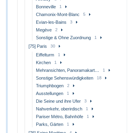
Bonneville
1
Chamonix-Mont-Blanc
5
Evian-les-Bains
3
Megève
2
Sonstige & Ohne Zuordnung
1
[75] Paris
30
Eiffelturm
1
Kirchen
1
Mehransichten, Panoramakarten
1
Sonstige Sehenswürdigkeiten
18
Triumphbogen
2
Ausstellungen
1
Die Seine und ihre Ufer
3
Nahverkehr, oberirdisch
1
Pariser Métro, Bahnhöfe
1
Parks, Gärten
1
[76] Seine Maritime
4