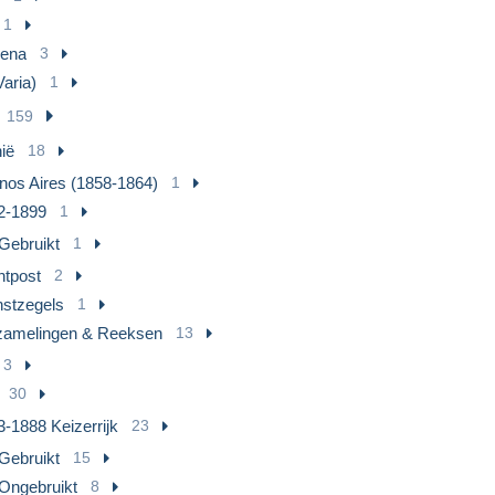
1
lena
3
Varia)
1
159
ië
18
nos Aires (1858-1864)
1
2-1899
1
Gebruikt
1
htpost
2
nstzegels
1
zamelingen & Reeksen
13
3
30
-1888 Keizerrijk
23
Gebruikt
15
Ongebruikt
8