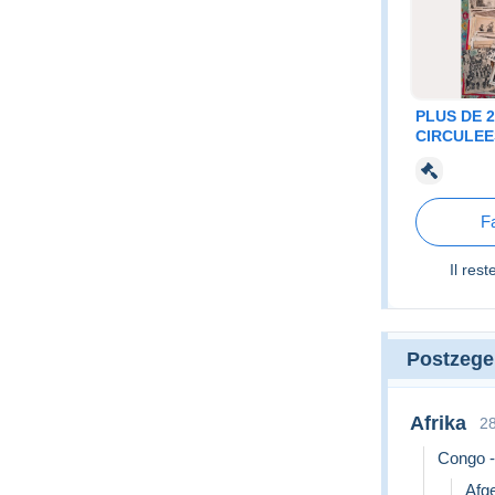
PLUS DE 
CIRCULEES
TRES BON ET
COMMENT
Fa
Il rest
Postzege
Afrika
2
Congo -
Afg