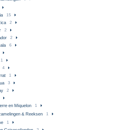
ia
15
ica
2
r
2
ador
2
ala
6
1
4
rat
1
gua
3
ay
2
ierre en Miquelon
1
zamelingen & Reeksen
1
me
1
en Caicoseilanden
2