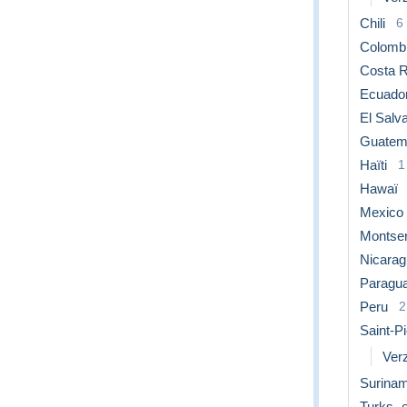
Chili
6
Colomb
Costa R
Ecuado
El Salv
Guatem
Haïti
1
Hawaï
Mexico
Montser
Nicara
Paragu
Peru
2
Saint-P
Ver
Surina
Turks- 