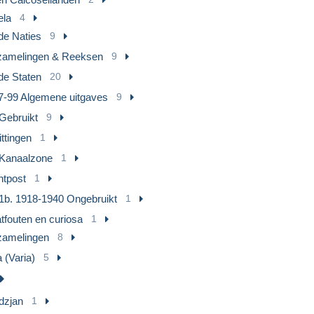
ela
4
de Naties
9
zamelingen & Reeksen
9
de Staten
20
7-99 Algemene uitgaves
9
Gebruikt
9
ttingen
1
Kanaalzone
1
htpost
1
1b. 1918-1940 Ongebruikt
1
tfouten en curiosa
1
zamelingen
8
 (Varia)
5
dzjan
1