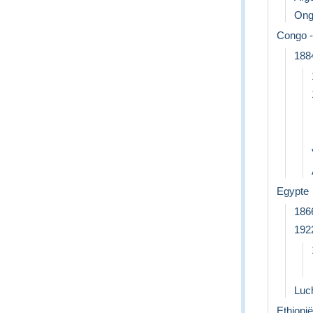
Ong
Congo -
188
Egypte
186
192
Luc
Ethiopië