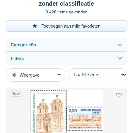
zonder classificatie
9.426 items gevonden
Toevoegen aan mijn favorieten
Categorieën
Filters
Alles zien
Type verkopen
Weergave
Topcategorieën
Actief
Postzegels
Vaste prijs
Europa
Nieuw
Veiling met biedingen
Frankrijk
Veilingen zonder biedingen
1945-....
Veilinghuizen
Verkocht
Andere & zonder classificatie
Duur