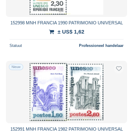
Alle looptijden
Nieuw sinds
Dagen
152998 MNH FRANCIA 1990 PATRIMONIO UNIVERSAL
Eindigt binnen
uren
± US$ 1,62
Prijs
Statuut
Professioneel handelaar
Van
US$
tot
US$
Alleen met korting
Nieuw
Gratis levering
Betaalmiddelen
PayPal
Bankoverschrijving
Visa
Mastercard
Bancontact
152991 MNH FRANCIA 1982 PATRIMONIO UNIVERSAL
iDeal