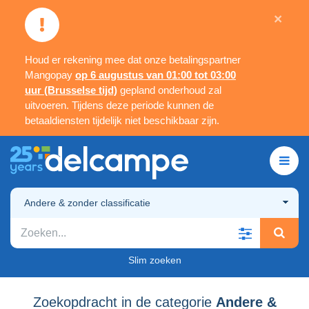
×
Houd er rekening mee dat onze betalingspartner
Mangopay
op 6 augustus van 01:00 tot 03:00
uur (Brusselse tijd)
gepland onderhoud zal
uitvoeren. Tijdens deze periode kunnen de
betaaldiensten tijdelijk niet beschikbaar zijn.
Andere & zonder classificatie
Slim zoeken
Zoekopdracht in de categorie
Andere &