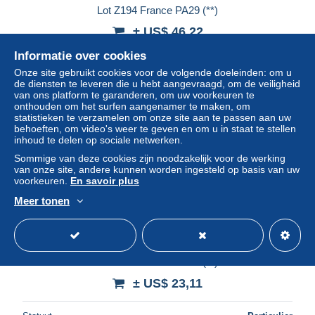
Lot Z194 France PA29 (**)
± US$ 46,22
Informatie over cookies
Statuut
Particulier
Onze site gebruikt cookies voor de volgende doeleinden: om u
de diensten te leveren die u hebt aangevraagd, om de veiligheid
van ons platform te garanderen, om uw voorkeuren te
onthouden om het surfen aangenamer te maken, om
Nieuw
statistieken te verzamelen om onze site aan te passen aan uw
behoeften, om video's weer te geven en om u in staat te stellen
inhoud te delen op sociale netwerken.
Sommige van deze cookies zijn noodzakelijk voor de werking
van onze site, andere kunnen worden ingesteld op basis van uw
voorkeuren.
En savoir plus
Meer tonen
Lot Z198 France PA27 (**)
± US$ 23,11