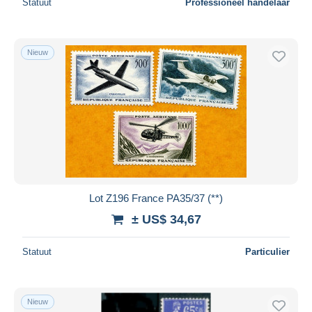
Statuut
Professioneel handelaar
Nieuw
Lot Z196 France PA35/37 (**)
± US$ 34,67
Statuut
Particulier
Nieuw