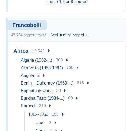
Il reste
1 jour 9 heures
Francobolli
47.784 oggetti trovati
Vedi tutti gli oggetti
Africa
16.542
Algeria (1962-...)
363
Alto Volta (1958-1984)
709
Angola
2
Benin – Dahomey (1960-...)
616
Bophuthatswana
38
Burkina Faso (1984-...)
69
Burundi
210
1962-1969
158
Usati
2
Nuovi
156