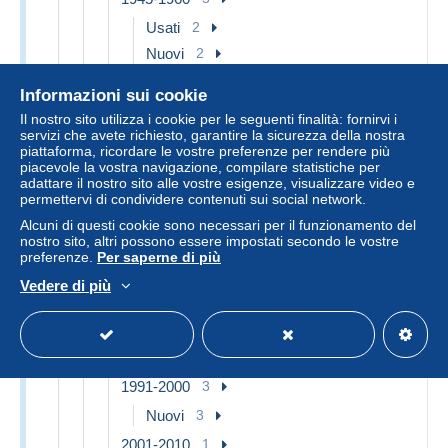
Usati
2
Nuovi
2
Storia Postale
1
Informazioni sui cookie
1961-1970
24
Il nostro sito utilizza i cookie per le seguenti finalità: fornirvi i
servizi che avete richiesto, garantire la sicurezza della nostra
Usati
3
piattaforma, ricordare le vostre preferenze per rendere più
Nuovi
20
piacevole la vostra navigazione, compilare statistiche per
adattare il nostro sito alle vostre esigenze, visualizzare video e
Storia Postale
1
permettervi di condividere contenuti sui social network.
1971-1980
75
Alcuni di questi cookie sono necessari per il funzionamento del
nostro sito, altri possono essere impostati secondo le vostre
Nuovi
72
preferenze.
Per saperne di più
Storia Postale
3
Vedere di più
1981-1990
30
Nuovi
26
Storia Postale
4
1991-2000
3
Nuovi
3
2001-2010
1