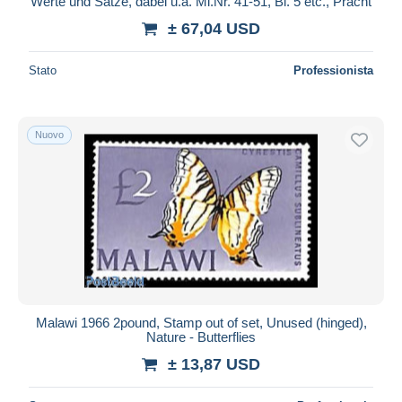
Werte und Sätze, dabei u.a. Mi.Nr. 41-51, Bl. 5 etc., Pracht
± 67,04 USD
Stato
Professionista
Nuovo
Malawi 1966 2pound, Stamp out of set, Unused (hinged),
Nature - Butterflies
± 13,87 USD