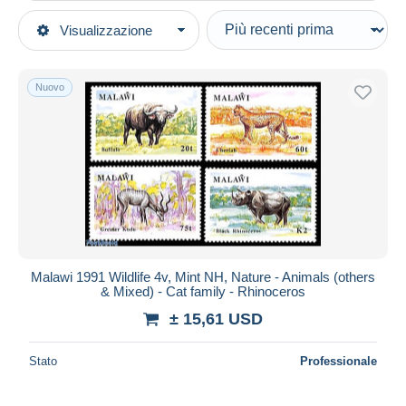
Tipo di vendita
Visualizzazione
Categorie principali
In corso
Francobolli
Prezzo fisso
Africa
Nuovo
Asta con offerte
Malawi (1964-...)
Aste senza offerte
Casa d'aste
Venduti
Durata
Tutte le durate
Nuovo da
giorni
Malawi 1991 Wildlife 4v, Mint NH, Nature - Animals (others
& Mixed) - Cat family - Rhinoceros
Chiude fra
ora
± 15,61 USD
Prezzo
Stato
Professionale
Dalle
a
USD
USD
Solo sconto