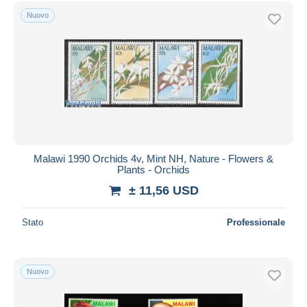
Spedizione gratuita
Nuovo
Metodi di pagamento
PayPal
Bonifico bancario
Visa
Mastercard
Bancontact
iDeal
Malawi 1990 Orchids 4v, Mint NH, Nature - Flowers &
Plants - Orchids
Maestro
± 11,56 USD
Deselezionare tutto
Residenza del venditore
Stato
Professionale
Tutto il mondo
Nuovo