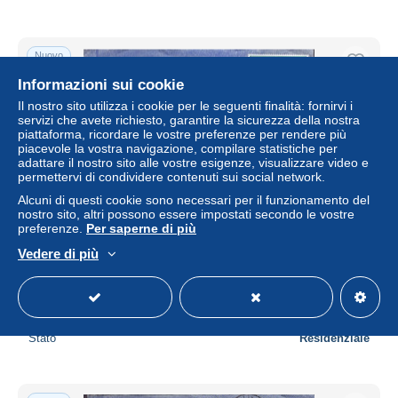
Nuovo
Informazioni sui cookie
Il nostro sito utilizza i cookie per le seguenti finalità: fornirvi i
servizi che avete richiesto, garantire la sicurezza della nostra
piattaforma, ricordare le vostre preferenze per rendere più
piacevole la vostra navigazione, compilare statistiche per
adattare il nostro sito alle vostre esigenze, visualizzare video e
permettervi di condividere contenuti sui social network.
Alcuni di questi cookie sono necessari per il funzionamento del
nostro sito, altri possono essere impostati secondo le vostre
preferenze.
Per saperne di più
Malawi Air Mail Par Avion (Purple) Slogan Flamme '40
Vedere di più
UNDP' LIMBE 1990 Cover Brief KØBENHAVN Ø.
Denmark Cedar Tree Baum
± 6,07 USD
1 offerta
Stato
Residenziale