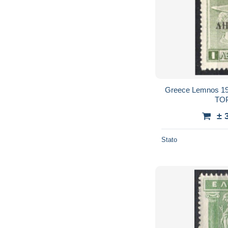
Greece Lemnos 1912/13 - PER
TOP
± 
Stato