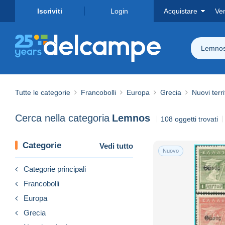
Iscriviti
Login
Acquistare
Ve
Lemno
Tutte le categorie
Francobolli
Europa
Grecia
Nuovi terri
Cerca nella categoria
Lemnos
108 oggetti trovati
Categorie
Vedi tutto
Nuovo
Categorie principali
Francobolli
Europa
Grecia