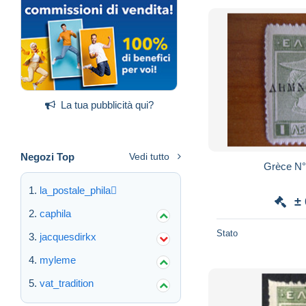
La tua pubblicità qui?
Negozi Top
Vedi tutto
Grè
la_postale_phila
±
caphila
Stato
jacquesdirkx
myleme
vat_tradition