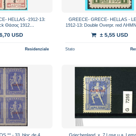
E- HELLAS -1912-13:
GREECE- GRECE- HELLAS - 
ack Θάσος 1912
1912-13: Double Overpr. red ΛΗΜ
- 1,2,5,10 ΛΕΠΤA (prevate issues) set MNL*
- 1 ΛΕΠΤA 1 lithographic M
 6,70 USD
± 5,55 USD
Residenziale
Stato
Re
** - 33, bloc de 4
Griechenland, x, 7 Lose u.a. Lem