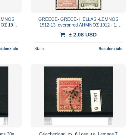
LEMNOS
GREECE- GRECE- HELLAS -LEMNOS
ΝΟΣ 1912
1912-13: overpr.red ΛΗΜΝΟΣ 1912 - 1,
NL*
5,10,3 ΛΕΠΤA lithographic from. set MNL*
± 2,08 USD
sidenziale
Stato
Residenziale
nos 30a
Griechenland, xx, 6 Lose u.a. Lemnos 7