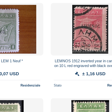
ce N° LEM 1 Neuf *
LEMNOS 1912 inverted year in can
on 10 L red engraved with black ove
8
 0,07 USD
± 1,16 USD
Residenziale
Stato
Re