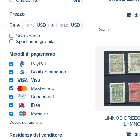
ora
Prezzo
±
Dalle
a
USD
USD
Stato
Solo sconto
Spedizione gratuita
Metodi di pagamento
PayPal
Bonifico bancario
Visa
Mastercard
Bancontact
iDeal
Maestro
LIMNOS GREECE- Lot ΜΝΗ 
Deselezionare tutto
LHMNO
±
Residenza del venditore