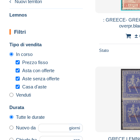
Nuovi territori
Lemnos
: GREECE- GREC
overpr.bl
Filtri
±
Tipo di vendita
Stato
In corso
Prezzo fisso
Asta con offerte
Aste senza offerte
Casa d'aste
Venduti
Durata
Tutte le durate
Nuovo da
giorni
GRECE LEMNOS 
Chiude fra