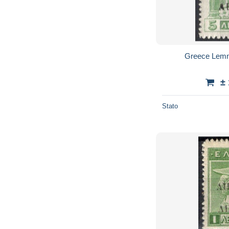
Greece Lemn
±
Stato