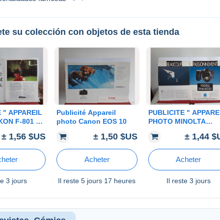
te su colección con objetos de esta tienda
 " APPAREIL
Publicité Appareil
PUBLICITE " APPARE
ON F-801 "
photo Canon EOS 10
PHOTO MINOLTA
DYNAX " 1990
± 1,56 $US
± 1,50 $US
± 1,44 
heter
Acheter
Acheter
ste
3 jours
Il reste
5 jours 17 heures
Il reste
3 jours