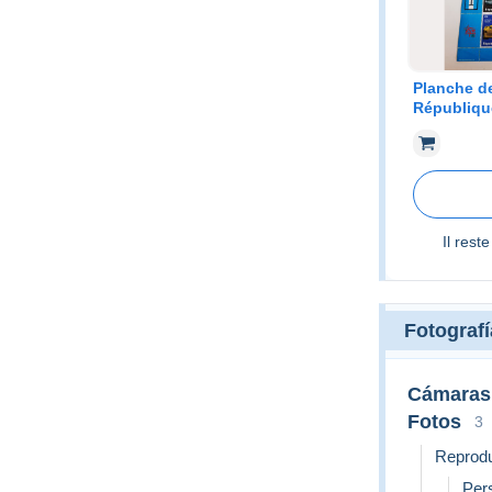
Planche d
Républiqu
Automobil
Il rest
Fotografí
Cámaras 
Fotos
3
Reprod
Per