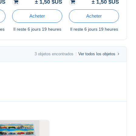
$US
± 1,50 $US
± 1,50 $US
d'animation des Blancs
Manteaux
Acheter
Acheter
res
Il reste
6 jours 19 heures
Il reste
6 jours 19 heures
3 objetos encontrados
Ver todos los objetos