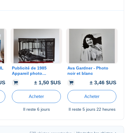
IL
Publicité de 1985
Ava Gardner - Photo
Appareil photo
noir et blanc
Olympus OM 40
$US
± 1,50 $US
± 3,46 $US
Program
Acheter
Acheter
Il reste
6 jours
Il reste
5 jours 22 heures