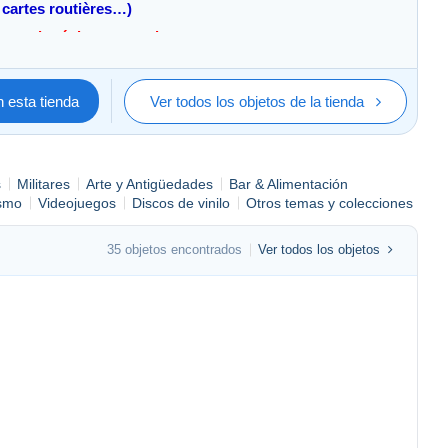
, cartes routières…)
vant de régler votre achat.
ay.
 esta tienda
Ver todos los objetos de la tienda
otre règlement.
s
Militares
Arte y Antigüedades
Bar & Alimentación
smo
Videojuegos
Discos de vinilo
Otros temas y colecciones
35 objetos encontrados
Ver todos los objetos