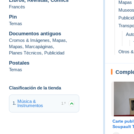
Libros, Revistas, Cómics
Mapas
Francés
Museo
Pin
Publici
Temas
Transpo
Documentos antiguos
Aut
Cromos & Imágenes
,
Mapas
,
Mapas
,
Marcapáginas
,
Otros & 
Planes Técnicos
,
Publicidad
Postales
Temas
Comple
Clasificación de la tienda
Música &
1.º
Instrumentos
Carte publ
Soupault 
années 30 