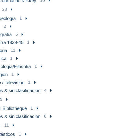
Journal de Mickey
10
28
ueología
1
2
grafía
5
rra 1939-45
1
oria
11
ica
1
ología/Filosofía
1
gión
1
 / Televisión
1
s & sin clasificación
4
9
l Bibliotheque
1
s & sin clasificación
8
s
11
tásticos
1