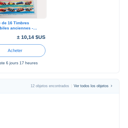
 de 16 Timbres
iles anciennes -
ica De Guinea
± 10,14 $US
ial
Acheter
este
6 jours 17 heures
12 objetos encontrados
Ver todos los objetos