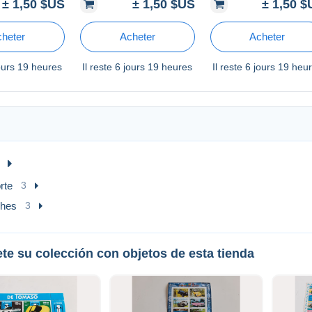
± 1,50 $US
± 1,50 $US
± 1,50 
be 1997
Bêtes
l'art cotemporain
heter
Acheter
Acheter
ours 19 heures
Il reste
6 jours 19 heures
Il reste
6 jours 19 heu
rte
3
hes
3
te su colección con objetos de esta tienda