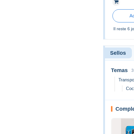
Monde Ara
Ac
Il reste
6 j
Sellos
Temas
3
Transpo
Coc
Comple