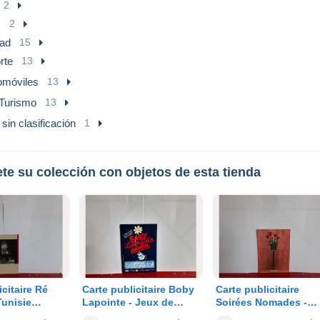
2
s
2
dad
15
rte
13
omóviles
13
Turismo
13
sin clasificación
1
te su colección con objetos de esta tienda
icitaire Ré
Carte publicitaire Boby
Carte publicitaire
Tunisie
Lapointe - Jeux de
Soirées Nomades -
- Institut du
Mots Laids pour gens
Fondation Cartier po