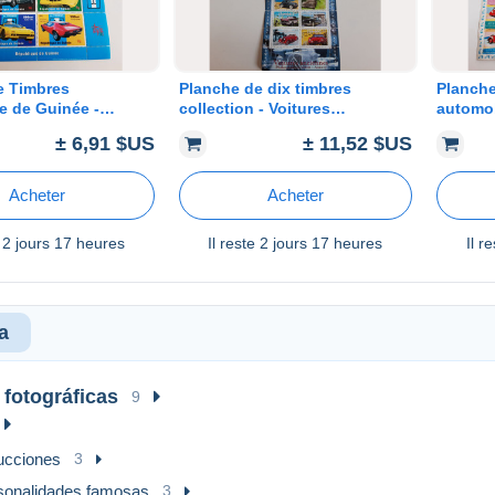
e Timbres
Planche de dix timbres
Planche
e de Guinée -
collection - Voitures
automob
es De Tomaso
anciennes
Republ
± 6,91 $US
± 11,52 $US
Ecuator
Acheter
Acheter
e
2 jours 17 heures
Il reste
2 jours 17 heures
Il r
a
fotográficas
9
ucciones
3
sonalidades famosas
3