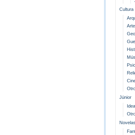
Cultura
Arq
Arte
Geo
Gue
Hist
Mús
Psic
Reli
Cine
Otro
Júnior
Idea
Otro
Novela
Fan