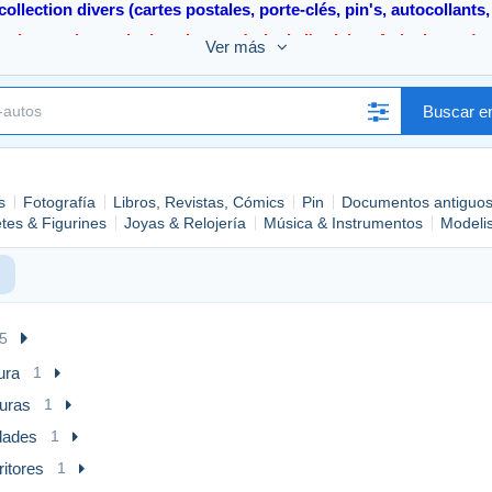
collection divers (cartes postales, porte-clés, pin's, autocollants
endre ma demande de paiement (prix de l'article + frais de port) a
Ver más
es frais d'envois sont aux tarifs de la Poste et/ou de Mondial Rel
*Remise en main propre possible
Buscar en
e achat en 2-3 jours ouvrables et seulement après réception de v
“Je vous souhaites une bonne visite sur ma boutique”
s
Fotografía
Libros, Revistas, Cómics
Pin
Documentos antiguo
tes & Figurines
Joyas & Relojería
Música & Instrumentos
Modeli
5
ura
1
turas
1
dades
1
itores
1