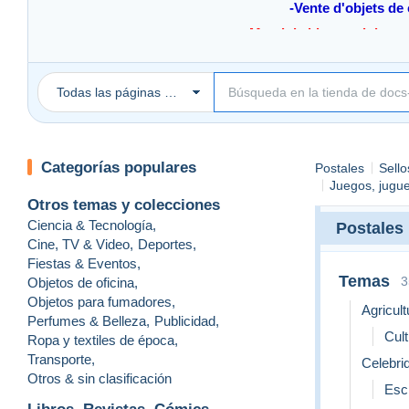
-Vente d'objets de 
-Merci de bien vouloir att
-L
Todas las páginas Delcampe
-Envoi de votr
Categorías populares
Postales
Sello
Juegos, jugue
Otros temas y colecciones
Ciencia & Tecnología
,
Postales
Cine, TV & Video
,
Deportes
,
Fiestas & Eventos
,
Temas
3
Objetos de oficina
,
Objetos para fumadores
,
Agricult
Perfumes & Belleza
,
Publicidad
,
Cul
Ropa y textiles de época
,
Transporte
,
Celebri
Otros & sin clasificación
Escr