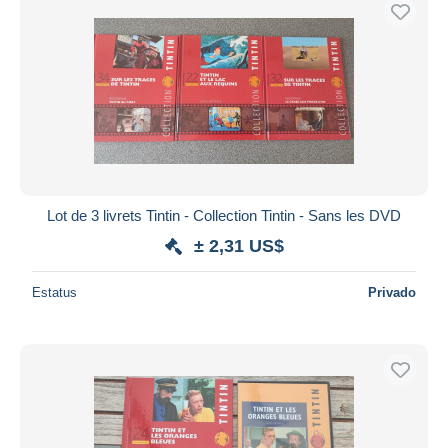
Sólo con descuento
Envío gratis
Métodos de pago
PayPal
Transferencia bancaria
Visa
Mastercard
Bancontact
Lot de 3 livrets Tintin - Collection Tintin - Sans les DVD
iDeal
± 2,31 US$
Maestro
Deseleccionar todo
Estatus
Privado
Residencia del vendedor
Mundo entero