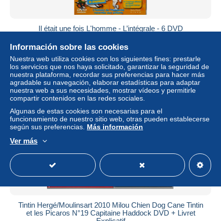
Il était une fois L'homme - L’intégrale - 6 DVD
± 17,34 US$
Información sobre las cookies
Nuestra web utiliza cookies con los siguientes fines: prestarle
Estatus
Privado
los servicios que nos haya solicitado, garantizar la seguridad de
nuestra plataforma, recordar sus preferencias para hacer más
agradable su navegación, elaborar estadísticas para adaptar
nuestra web a sus necesidades, mostrar vídeos y permitirle
compartir contenidos en las redes sociales.
Algunas de estas cookies son necesarias para el
funcionamiento de nuestro sitio web, otras pueden establecerse
según sus preferencias.
Más información
Ver más
Tintin Hergé/Moulinsart 2010 Milou Chien Dog Cane Tintin
et les Picaros N°19 Capitaine Haddock DVD + Livret
Explicatif