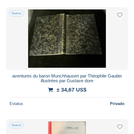
Sólo con descuento
Nuevo
Envío gratis
Métodos de pago
PayPal
Transferencia bancaria
Visa
Mastercard
Bancontact
iDeal
aventures du baron Munchhausen par Théophile Gautier
illustrées par Gustave dore
Maestro
± 34,67 US$
Deseleccionar todo
Estatus
Privado
Residencia del vendedor
Mundo entero
Nuevo