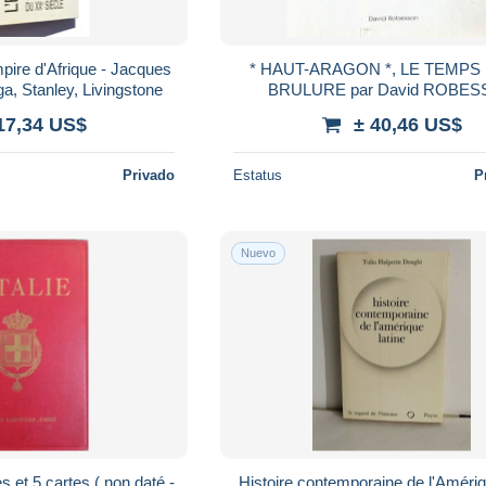
pire d'Afrique - Jacques
* HAUT-ARAGON *, LE TEMPS
a, Stanley, Livingstone
BRULURE par David ROBE
17,34 US$
± 40,46 US$
Privado
Estatus
P
Nuevo
es et 5 cartes ( non daté -
Histoire contemporaine de l'Amériq