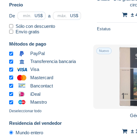
Precio
cir
± 
De
a
US$
US$
Sólo con descuento
Estatus
Envío gratis
Métodos de pago
Nuevo
PayPal
Transferencia bancaria
Visa
Mastercard
Bancontact
iDeal
Maestro
Deseleccionar todo
Géo
Residencia del vendedor
± 
Mundo entero