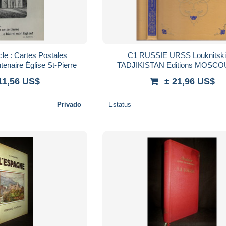
cle : Cartes Postales
C1 RUSSIE URSS Louknitski
enaire Église St-Pierre
TADJIKISTAN Editions MOSCO
Relie ILLUSTRE Port Inclus F
11,56 US$
± 21,96 US$
Privado
Estatus