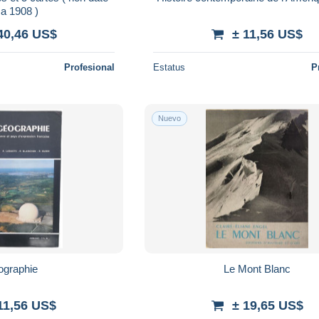
ca 1908 )
40,46 US$
± 11,56 US$
Profesional
Estatus
P
Nuevo
graphie
Le Mont Blanc
11,56 US$
± 19,65 US$