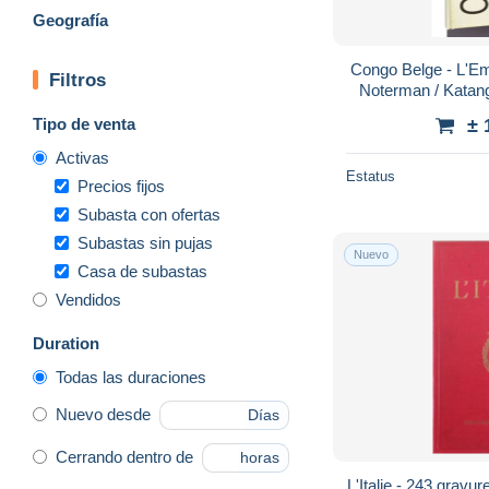
Geografía
Congo Belge - L'Em
Filtros
Noterman / Katang
Tipo de venta
± 
Activas
Estatus
Precios fijos
Subasta con ofertas
Subastas sin pujas
Nuevo
Casa de subastas
Vendidos
Duration
Todas las duraciones
Nuevo desde
Días
Cerrando dentro de
horas
L'Italie - 243 gravur