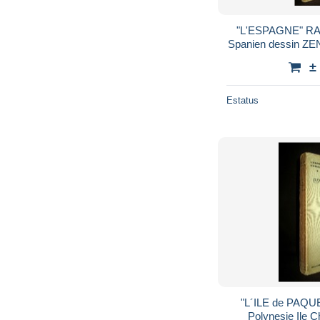
"L'ESPAGNE" RA
Spanien dessin Z
±
Estatus
"L´ILE de PAQU
Polynesie Ile C