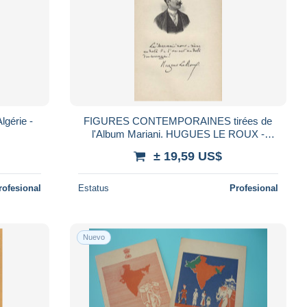
lgérie -
FIGURES CONTEMPORAINES tirées de
l'Album Mariani. HUGUES LE ROUX -
ALBUM MARIANI - 1903
± 19,59 US$
rofesional
Estatus
Profesional
Nuevo