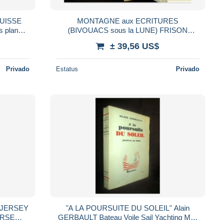
SUISSE
MONTAGNE aux ECRITURES
s plans
(BIVOUACS sous la LUNE) FRISON
ROCHE Desert Sahara Afrique du Nord
± 39,56 US$
Africa Niger EO num. 1952 rare
Privado
Estatus
Privado
e JERSEY
"A LA POURSUITE DU SOLEIL" Alain
CORSE
GERBAULT Bateau Voile Sail Yachting Mer