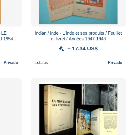
 LE
Indian / Inde - L'Inde et ses produits / Feuillet
U 1954
et livret / Années 1947-1948
rance
± 17,34 US$
Privado
Estatus
Privado