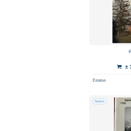
R
± 
Estatus
Nuevo