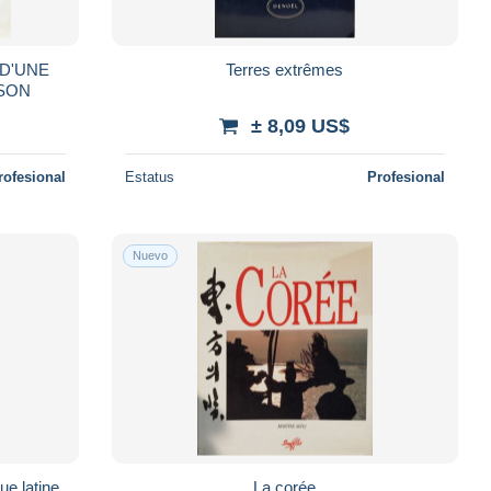
 D'UNE
Terres extrêmes
SSON
± 8,09 US$
rofesional
Estatus
Profesional
Nuevo
ue latine
La corée