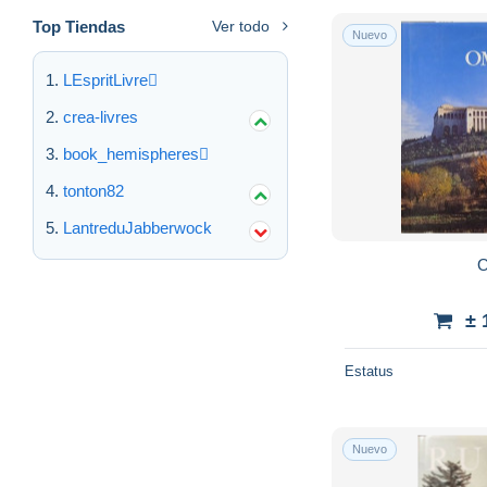
Top Tiendas
Ver todo
Nuevo
LEspritLivre
crea-livres
book_hemispheres
tonton82
LantreduJabberwock
O
± 
Estatus
Nuevo