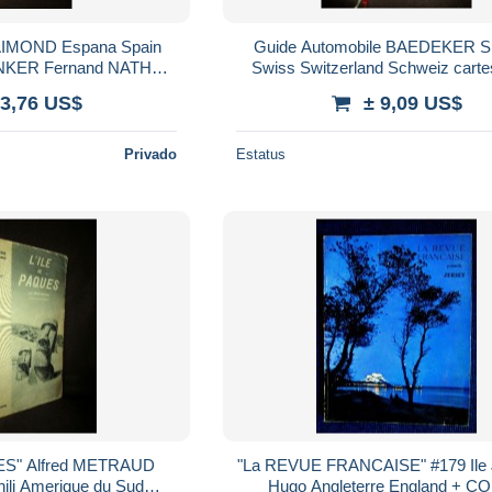
IMOND Espana Spain
Guide Automobile BAEDEKER 
ENKER Fernand NATHAN
Swiss Switzerland Schweiz carte
1940 !
gravures 1955 !
 3,76 US$
± 9,09 US$
Privado
Estatus
ES" Alfred METRAUD
"La REVUE FRANCAISE" #179 Il
hili Amerique du Sud
Hugo Angleterre England + 