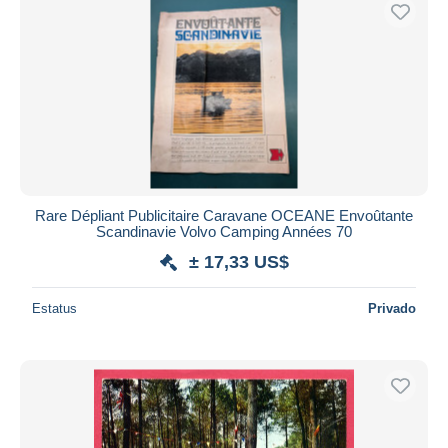
Sólo con descuento
Envío gratis
Métodos de pago
PayPal
Transferencia bancaria
Visa
Mastercard
Bancontact
Rare Dépliant Publicitaire Caravane OCEANE Envoûtante
iDeal
Scandinavie Volvo Camping Années 70
Maestro
± 17,33 US$
Deseleccionar todo
Estatus
Privado
Residencia del vendedor
Mundo entero