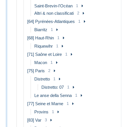
Saint-Brevin-l'Océan
1
Altri & non classificati
2
[64] Pyrénées-Atlantiques
1
Biarritz
1
[68] Haut-Rhin
1
Riquewihr
1
[71] Saône et Loire
1
Macon
1
[75] Paris
2
Distretto
1
Distretto: 07
1
Le anse della Senna
1
[77] Seine et Marne
1
Provins
1
[83] Var
3