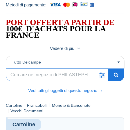
Metodi di pagamento:
PORT OFFERT A PARTIR DE
100€ D'ACHATS POUR LA
FRANCE
Vedere di più
130€ D'ACHATS POUR
L'INTERNATIONAL
Tutto Delcampe
Hors frais Delcampe
Vedi tutti gli oggetti di questo negozio
Cartoline
Francobolli
Monete & Banconote
Vecchi Documenti
Cartoline