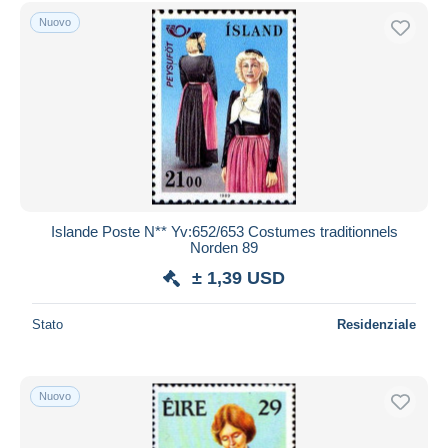
Spedizione gratuita
Nuovo
Metodi di pagamento
PayPal
Bonifico bancario
Visa
Mastercard
Bancontact
iDeal
Islande Poste N** Yv:652/653 Costumes traditionnels
Norden 89
Maestro
± 1,39 USD
Deselezionare tutto
Residenza del venditore
Stato
Residenziale
Tutto il mondo
Nuovo