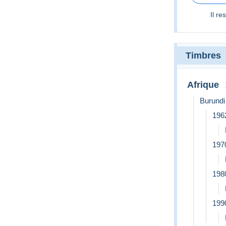
Il re
Timbres
Afrique
Burundi
196
197
198
199