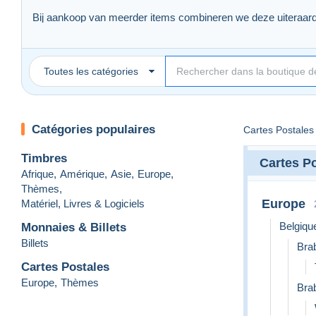
Bij aankoop van meerder items combineren we deze uiteraar
Veel verzmalen plezier,
Filitalistische groeten.
Toutes les catégories
Welcome to our Delcampe store.
Catégories populaires
Cartes Postales
We offer a wide and varied choice of mainly Belgian stamps.
Our prices start from € 1.00 to ... .
Timbres
Cartes P
When purchasing multiple items, we will of course combine the
Afrique
,
Amérique
,
Asie
,
Europe
,
Thèmes
,
Philitalist greetings.
Europe
Matériel, Livres & Logiciels
Belgiqu
Monnaies & Billets
Billets
Bra
Cartes Postales
Europe
,
Thèmes
Bra