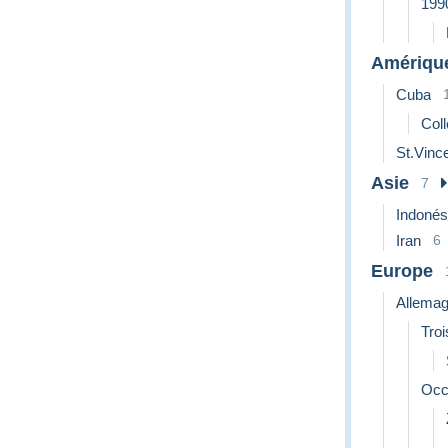
199
Amériqu
Cuba
Coll
St.Vince
Asie
7
Indonés
Iran
6
Europe
Allema
Tro
Occu