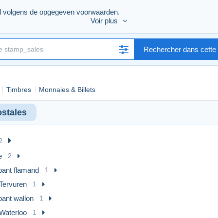
d volgens de opgegeven voorwaarden.
Voir plus
Rechercher dans cette 
Timbres
Monnaies & Billets
ostales
m according to the specified conditions.
2
e
2
bant flamand
1
Tervuren
1
bant wallon
1
Waterloo
1