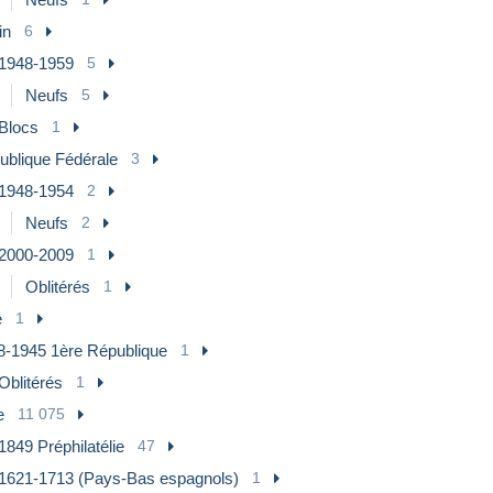
in
6
1948-1959
5
Neufs
5
Blocs
1
ublique Fédérale
3
1948-1954
2
Neufs
2
2000-2009
1
Oblitérés
1
e
1
8-1945 1ère République
1
Oblitérés
1
e
11 075
- 1849 Préphilatélie
47
1621-1713 (Pays-Bas espagnols)
1