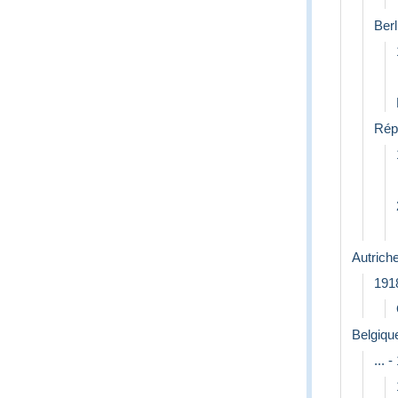
Berl
Rép
Autrich
191
Belgiqu
... 