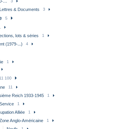
0-…
3
Lettres & Documents
3
e
5
1
ections, lots & séries
1
nt (1979-...)
4
ie
1
11 100
gne
11
isième Reich 1933-1945
1
Service
1
pation Alliée
1
Zone Anglo-Américaine
1
Neufs
1