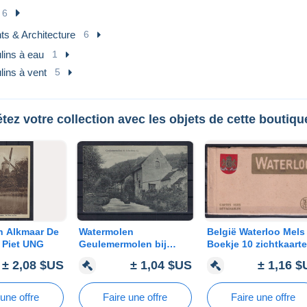
6
ts & Architecture
6
lins à eau
1
lins à vent
5
ez votre collection avec les objets de cette boutiqu
 Alkmaar De
Watermolen
België Waterloo Mels
 Piet UNG
Geulemermolen bij
Boekje 10 zichtkaart
Valkenburg (L.) UNG
en 5 schutblaadjes
± 2,08 $US
± 1,04 $US
± 1,16 
(kwaliteit zie foto)
 une offre
Faire une offre
Faire une offre