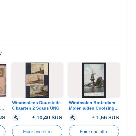
e
Windmolens Duurstede
Windmolen Rotterdam
en
6 kaarten 2 Scans UNG
Molen a/den Coolsingel
UNG
$US
± 10,40 $US
± 1,56 $US
Faire une offre
Faire une offre