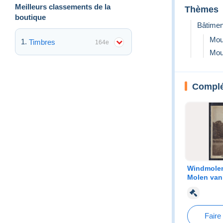
Meilleurs classements de la
Thèmes
boutique
Bâtimen
Mou
Timbres
164e
Mou
Complét
Windmolen
Molen van
Faire