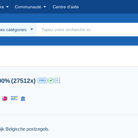
re
Communauté
Centre d'aide
les catégories
00%
(27512x)
PRO
jk Belgische postzegels.