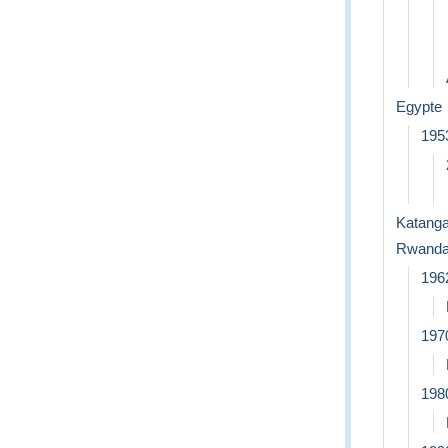
Egypte
1953
Katang
Rwand
196
197
198