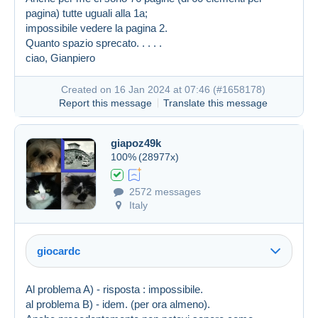
pagina) tutte uguali alla 1a;
impossibile vedere la pagina 2.
Quanto spazio sprecato. . . . .
ciao, Gianpiero
Created on 16 Jan 2024 at 07:46 (
#1658178
)
Report this message
Translate this message
Created on 16 Jan 2024 at 07:25
#1658117
giapoz49k
100%
(28977x)
2572 messages
Italy
giocardc
Al problema A) - risposta : impossibile.
al problema B) - idem. (per ora almeno).