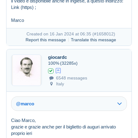
il video è disponibile anche in inglese, a questo indirizzo:
Link (https)
;
Marco
Created on 16 Jan 2024 at 06:35 (
#1658012
)
Report this message
Translate this message
giocardc
100%
(32285x)
6548 messages
Italy
@marco
Ciao Marco,
grazie e grazie anche per il biglietto di auguri arrivato
proprio ieri