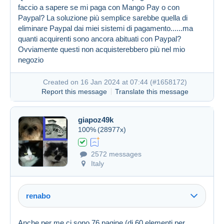
faccio a sapere se mi paga con Mango Pay o con
Paypal? La soluzione più semplice sarebbe quella di
eliminare Paypal dai miei sistemi di pagamento......ma
quanti acquirenti sono ancora abituati con Paypal?
Ovviamente questi non acquisterebbero più nel mio
negozio
Created on 16 Jan 2024 at 07:44 (
#1658172
)
Report this message
Translate this message
giapoz49k
100%
(28977x)
2572 messages
Italy
renabo
Anche per me ci sono 76 pagine (di 60 elementi per