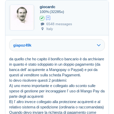
giocardc
100%
(32285x)
6548 messages
Italy
giapoz49k
da quello che ho capito il bonifico bancario è da archiviare
in quanto è stato sdoppiato in un doppio pagamento (da
banca dell' acquirente a Mangopay o Paypal) e poi da
questi al venditore sulla scheda Pagamenti.
Io devo risolvere questi 2 problemi:
A) uno meno importante e collegato allo sconto sulle
spese di gestione per incoraggiare l' uso di Mango Pay da
Created on 16 Jan 2024 at 05:46
#1657892
parte degli acquirenti
Link (https)
B) l' altro invece collegato alla protezione acquirenti e al
relativo sistema di spedizione (ordinaria o raccomandata)
Quando devo inviare la richiesta di pagamento come