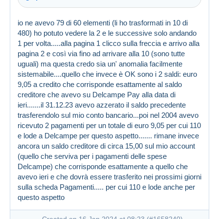
Created on 16 Jan 2024 at 07:44
#1658172
io ne avevo 79 di 60 elementi (li ho trasformati in 10 di
480) ho potuto vedere la 2 e le successive solo andando
1 per volta.....alla pagina 1 clicco sulla freccia e arrivo alla
pagina 2 e così via fino ad arrivare alla 10 (sono tutte
uguali) ma questa credo sia un' anomalia facilmente
sistemabile....quello che invece è OK sono i 2 saldi: euro
9,05 a credito che corrisponde esattamente al saldo
creditore che avevo su Delcampe Pay alla data di
Created on 16 Jan 2024 at 07:46
#1658178
ieri.......il 31.12.23 avevo azzerato il saldo precedente
trasferendolo sul mio conto bancario...poi nel 2004 avevo
ricevuto 2 pagamenti per un totale di euro 9,05 per cui 110
e lode a Delcampe per questo aspetto....... rimane invece
ancora un saldo creditore di circa 15,00 sul mio account
(quello che serviva per i pagamenti delle spese
Delcampe) che corrisponde esattamente a quello che
avevo ieri e che dovrà essere trasferito nei prossimi giorni
sulla scheda Pagamenti..... per cui 110 e lode anche per
questo aspetto
Created on 16 Jan 2024 at 08:23 (
#1658240
)