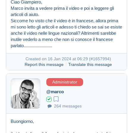
Ciao Giampiero,
Marco invita a vedere prima il video e poi a leggere gli
articoli di aiuto.
Siccome ho visto che il video è in francese, allora prima
mi sono letto gli articoli e adesso ti chiedo se sai se esiste
anche il video nelle lingue nazionali? Altrimenti sarebbe
inutile vederlo a meno che non si conosce il francese
Created on 16 Jan 2024 at 05:46
#1657892
parlato........................
Created on 16 Jan 2024 at 06:29 (
#1657994
)
Report this message
Translate this message
Administrator
@marco
264 messages
Buongiorno,