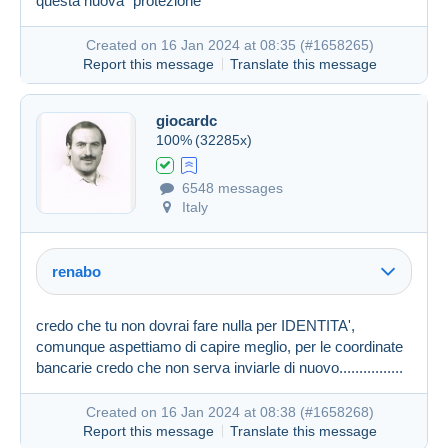
questa nuova "protezione"
Created on 16 Jan 2024 at 05:03
#1657775
Created on 16 Jan 2024 at 08:35 (
#1658265
)
Report this message
Translate this message
giocardc
100%
(32285x)
Created on 16 Jan 2024 at 07:58
#1658206
6548 messages
Italy
renabo
credo che tu non dovrai fare nulla per IDENTITA',
comunque aspettiamo di capire meglio, per le coordinate
bancarie credo che non serva inviarle di nuovo................
Created on 16 Jan 2024 at 08:38 (
#1658268
)
Report this message
Translate this message