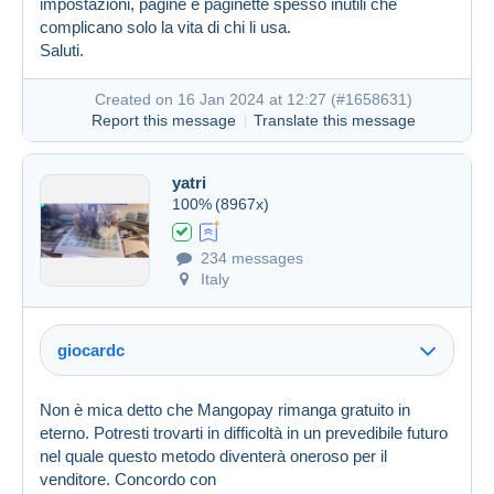
impostazioni, pagine e paginette spesso inutili che
complicano solo la vita di chi li usa.
Created on 16 Jan 2024 at 12:12
#1658616
Saluti.
Created on 16 Jan 2024 at 12:27 (
#1658631
)
Report this message
Translate this message
yatri
100%
(8967x)
234 messages
Italy
giocardc
Non è mica detto che Mangopay rimanga gratuito in
eterno. Potresti trovarti in difficoltà in un prevedibile futuro
nel quale questo metodo diventerà oneroso per il
venditore. Concordo con