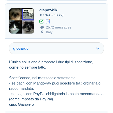
giapoz49k
100%
(28977x)
Created on 16 Jan 2024 at 07:25
#1658117
2572 messages
Italy
giocardc
L'unica soluzione è proporre i due tipi di spedizione,
come ho sempre fatto.
Specificando, nel messaggio sottostante :
- se paghi con MangoPay puoi scegliere tra : ordinaria o
raccomandata,
- se paghi con PayPal obbligatoria la posta raccomandata
(come imposto da PayPal).
ciao, Gianpiero