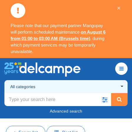
×
Please note that our payment partner Mangopay
will perform scheduled maintenance
on August 6
from 01:00 to 03:00 AM (Brussels time)
, during
which payment services may be temporarily
unavailable.
All categories
Advanced search