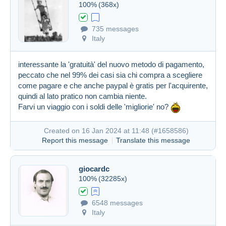
100%
(368x)
735 messages
Created on 16 Jan 2024 at 09:00
#1658304
Italy
interessante la 'gratuità' del nuovo metodo di pagamento,
peccato che nel 99% dei casi sia chi compra a scegliere
come pagare e che anche paypal è gratis per l'acquirente,
quindi al lato pratico non cambia niente.
Farvi un viaggio con i soldi delle 'migliorie' no?
Created on 16 Jan 2024 at 11:48 (
#1658586
)
Report this message
Translate this message
giocardc
100%
(32285x)
6548 messages
Italy