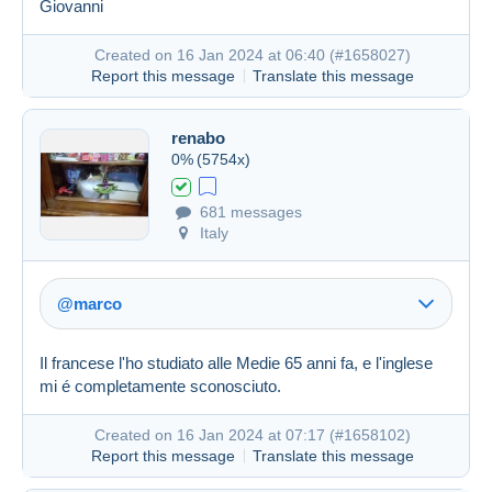
Giovanni
Link (https)
Created on 16 Jan 2024 at 06:40 (
#1658027
)
Report this message
Translate this message
renabo
Created on 16 Jan 2024 at 06:35
#1658012
0%
(5754x)
681 messages
Italy
@marco
Il francese l'ho studiato alle Medie 65 anni fa, e l'inglese
mi é completamente sconosciuto.
Created on 16 Jan 2024 at 07:17 (
#1658102
)
Report this message
Translate this message
Link (https)