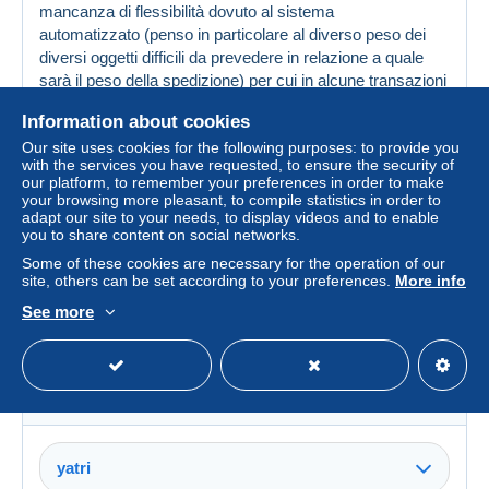
mancanza di flessibilità dovuto al sistema
automatizzato (penso in particolare al diverso peso dei
diversi oggetti difficili da prevedere in relazione a quale
sarà il peso della spedizione) per cui in alcune transazioni
ci si guadagna in altri ci si rimette rispetto alle spese
Information about cookies
postali....la statistica ci dice che sui grandi numeri il
Our site uses cookies for the following purposes: to provide you
conteggio va alla pari, ma molti non lo
with the services you have requested, to ensure the security of
apprezzano.........comunque stiamo a vedere
our platform, to remember your preferences in order to make
your browsing more pleasant, to compile statistics in order to
adapt our site to your needs, to display videos and to enable
Created on 16 Jan 2024 at 12:47 (
#1658652
)
you to share content on social networks.
Report this message
Translate this message
Some of these cookies are necessary for the operation of our
site, others can be set according to your preferences.
More info
giocardc
See more
100%
(32285x)
6548 messages
Italy
yatri
Created on 16 Jan 2024 at 12:27
#1658631