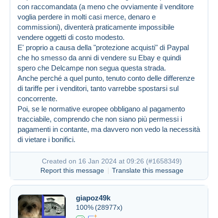
con raccomandata (a meno che ovviamente il venditore
voglia perdere in molti casi merce, denaro e
commissioni), diventerà praticamente impossibile
vendere oggetti di costo modesto.
E' proprio a causa della "protezione acquisti" di Paypal
che ho smesso da anni di vendere su Ebay e quindi
spero che Delcampe non segua questa strada.
Anche perché a quel punto, tenuto conto delle differenze
di tariffe per i venditori, tanto varrebbe spostarsi sul
concorrente.
Created on 16 Jan 2024 at 07:58
#1658206
Poi, se le normative europee obbligano al pagamento
tracciabile, comprendo che non siano più permessi i
pagamenti in contante, ma davvero non vedo la necessità
di vietare i bonifici.
Created on 16 Jan 2024 at 09:26 (
#1658349
)
Report this message
Translate this message
giapoz49k
100%
(28977x)