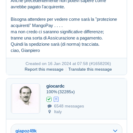
Anche precedentemente non potevi sapere come
avrebbe pagato l'acquirente.
Bisogna attendere per vedere come sarà la "protezione
acquirenti" MangoPay . . . .
ma non credo ci saranno significative differenze;
tranne una sorta di Assicurazione a pagamento.
Quindi la spedizione sarà (di norma) tracciata.
ciao, Gianpiero
Created on 16 Jan 2024 at 07:58 (
#1658206
)
Report this message
Translate this message
giocardc
100%
(32285x)
6548 messages
Italy
giapoz49k