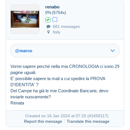
renabo
0%
(5754x)
Created on 16 Jan 2024 at 06:35
#1658012
681 messages
Italy
@marco
Vorrei sapere perché nella mia CRONOLOGIA ci sono 29
pagine uguali.
E' possibile sapere la mail a cui spedire la PROVA
D'IDENTITA' ?
Del Campe ha già le mie Coordinate Bancarie, devo
inviarle nuovamente?
Renata
Created on 16 Jan 2024 at 07:25 (
#1658117
)
Report this message
Translate this message