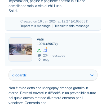
impostazioni, pagine e paginette spesso inutili che
complicano solo la vita di chi li usa.
Created on 16 Jan 2024 at 12:12
#1658616
Saluti.
Created on 16 Jan 2024 at 12:27 (
#1658631
)
Report this message
Translate this message
yatri
100%
(8967x)
234 messages
Italy
giocardc
Non è mica detto che Mangopay rimanga gratuito in
eterno. Potresti trovarti in difficoltà in un prevedibile futuro
nel quale questo metodo diventerà oneroso per il
venditore. Concordo con