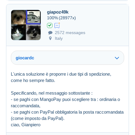
giapoz49k
100%
(28977x)
Created on 16 Jan 2024 at 07:25
#1658117
2572 messages
Italy
giocardc
L'unica soluzione è proporre i due tipi di spedizione,
come ho sempre fatto.
Specificando, nel messaggio sottostante :
- se paghi con MangoPay puoi scegliere tra : ordinaria o
raccomandata,
- se paghi con PayPal obbligatoria la posta raccomandata
(come imposto da PayPal).
ciao, Gianpiero