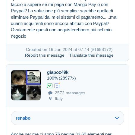
faccio a sapere se mi paga con Mango Pay o con
Paypal? La soluzione più semplice sarebbe quella di
eliminare Paypal dai miei sistemi di pagamento......ma
quanti acquirenti sono ancora abituati con Paypal?
Ovviamente questi non acquisterebbero più nel mio
negozio
Created on 16 Jan 2024 at 07:44 (
#1658172
)
Report this message
Translate this message
giapoz49k
100%
(28977x)
2572 messages
Italy
renabo
Anche per me ci sono 76 pagine (di 60 elementi per