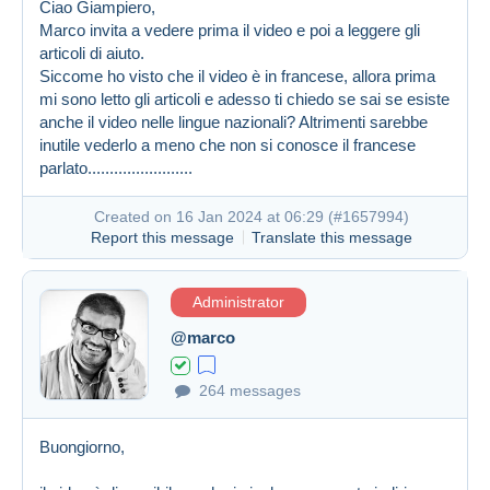
Ciao Giampiero,
Marco invita a vedere prima il video e poi a leggere gli
articoli di aiuto.
Siccome ho visto che il video è in francese, allora prima
mi sono letto gli articoli e adesso ti chiedo se sai se esiste
anche il video nelle lingue nazionali? Altrimenti sarebbe
inutile vederlo a meno che non si conosce il francese
Created on 16 Jan 2024 at 05:46
#1657892
parlato........................
Created on 16 Jan 2024 at 06:29 (
#1657994
)
Report this message
Translate this message
Administrator
@marco
264 messages
Buongiorno,