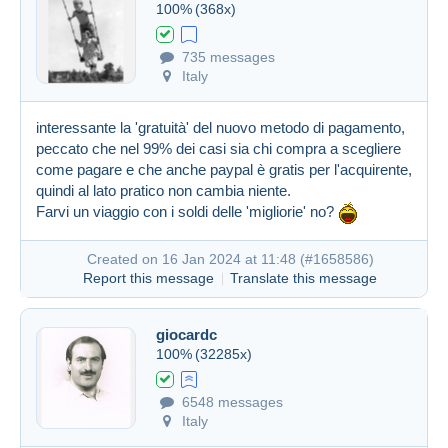
100%
(368x)
735 messages
Created on 16 Jan 2024 at 09:00
#1658304
Italy
interessante la 'gratuità' del nuovo metodo di pagamento,
peccato che nel 99% dei casi sia chi compra a scegliere
come pagare e che anche paypal è gratis per l'acquirente,
quindi al lato pratico non cambia niente.
Farvi un viaggio con i soldi delle 'migliorie' no?
Created on 16 Jan 2024 at 11:48 (
#1658586
)
Report this message
Translate this message
giocardc
100%
(32285x)
6548 messages
Italy