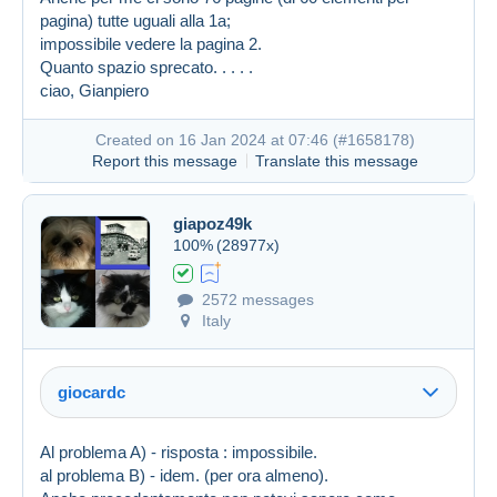
pagina) tutte uguali alla 1a;
impossibile vedere la pagina 2.
Quanto spazio sprecato. . . . .
ciao, Gianpiero
Created on 16 Jan 2024 at 07:46 (
#1658178
)
Report this message
Translate this message
Created on 16 Jan 2024 at 07:25
#1658117
giapoz49k
100%
(28977x)
2572 messages
Italy
giocardc
Al problema A) - risposta : impossibile.
al problema B) - idem. (per ora almeno).