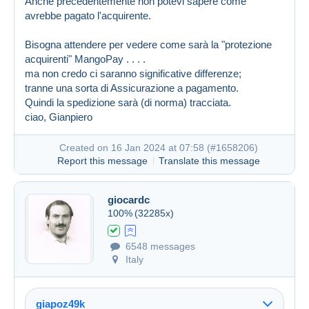
Anche precedentemente non potevi sapere come
avrebbe pagato l'acquirente.
Bisogna attendere per vedere come sarà la "protezione
acquirenti" MangoPay . . . .
ma non credo ci saranno significative differenze;
tranne una sorta di Assicurazione a pagamento.
Quindi la spedizione sarà (di norma) tracciata.
ciao, Gianpiero
Created on 16 Jan 2024 at 07:58 (
#1658206
)
Report this message
Translate this message
giocardc
100%
(32285x)
6548 messages
Italy
giapoz49k