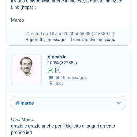
il video è disponibile anche in inglese, a questo indirizzo:
Link (https)
;
Marco
Created on 16 Jan 2024 at 06:35 (
#1658012
)
Report this message
Translate this message
giocardc
100%
(32285x)
6548 messages
Italy
@marco
Ciao Marco,
grazie e grazie anche per il biglietto di auguri arrivato
proprio ieri