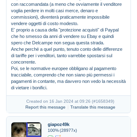
con raccomandata (a meno che ovviamente il venditore
voglia perdere in molti casi merce, denaro e
commissioni), diventerà praticamente impossibile
vendere oggetti di costo modesto.
E' proprio a causa della "protezione acquisti" di Paypal
che ho smesso da anni di vendere su Ebay e quindi
spero che Delcampe non segua questa strada.
Anche perché a quel punto, tenuto conto delle differenze
di tariffe per i venditori, tanto varrebbe spostarsi sul
concorrente.
Created on 16 Jan 2024 at 07:58
#1658206
Poi, se le normative europee obbligano al pagamento
tracciabile, comprendo che non siano più permessi i
pagamenti in contante, ma davvero non vedo la necessità
di vietare i bonifici.
Created on 16 Jan 2024 at 09:26 (
#1658349
)
Report this message
Translate this message
giapoz49k
100%
(28977x)