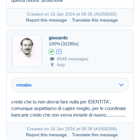
questa nuova "protezione"
Created on 16 Jan 2024 at 05:03
#1657775
Created on 16 Jan 2024 at 08:35 (
#1658265
)
Report this message
Translate this message
giocardc
100%
(32285x)
Created on 16 Jan 2024 at 07:58
#1658206
6548 messages
Italy
renabo
credo che tu non dovrai fare nulla per IDENTITA',
comunque aspettiamo di capire meglio, per le coordinate
bancarie credo che non serva inviarle di nuovo................
Created on 16 Jan 2024 at 08:38 (
#1658268
)
Report this message
Translate this message