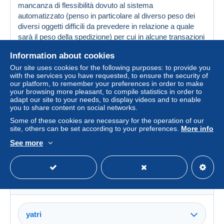
mancanza di flessibilità dovuto al sistema
automatizzato (penso in particolare al diverso peso dei
diversi oggetti difficili da prevedere in relazione a quale
sarà il peso della spedizione) per cui in alcune transazioni
ci si guadagna in altri ci si rimette rispetto alle spese
Information about cookies
postali....la statistica ci dice che sui grandi numeri il
Our site uses cookies for the following purposes: to provide you
conteggio va alla pari, ma molti non lo
with the services you have requested, to ensure the security of
apprezzano.........comunque stiamo a vedere
our platform, to remember your preferences in order to make
your browsing more pleasant, to compile statistics in order to
adapt our site to your needs, to display videos and to enable
Created on 16 Jan 2024 at 12:47 (
#1658652
)
you to share content on social networks.
Report this message
Translate this message
Some of these cookies are necessary for the operation of our
site, others can be set according to your preferences.
More info
giocardc
See more
100%
(32285x)
6548 messages
Italy
yatri
Created on 16 Jan 2024 at 12:27
#1658631