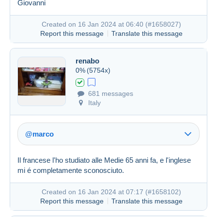
Giovanni
Link (https)
Created on 16 Jan 2024 at 06:40 (
#1658027
)
Report this message
Translate this message
renabo
Created on 16 Jan 2024 at 06:35
#1658012
0%
(5754x)
681 messages
Italy
@marco
Il francese l'ho studiato alle Medie 65 anni fa, e l'inglese
mi é completamente sconosciuto.
Created on 16 Jan 2024 at 07:17 (
#1658102
)
Report this message
Translate this message
Link (https)