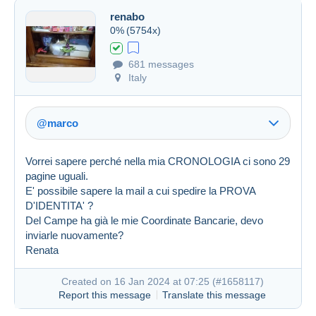
renabo
0%
(5754x)
Created on 16 Jan 2024 at 06:35
#1658012
681 messages
Italy
@marco
Vorrei sapere perché nella mia CRONOLOGIA ci sono 29
pagine uguali.
E' possibile sapere la mail a cui spedire la PROVA
D'IDENTITA' ?
Del Campe ha già le mie Coordinate Bancarie, devo
inviarle nuovamente?
Renata
Created on 16 Jan 2024 at 07:25 (
#1658117
)
Report this message
Translate this message