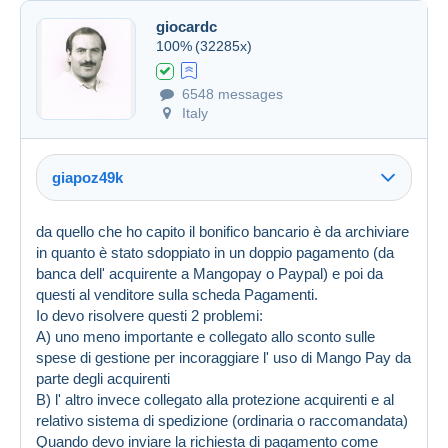
giocardc
100%
(32285x)
6548 messages
Italy
giapoz49k
da quello che ho capito il bonifico bancario è da archiviare
in quanto è stato sdoppiato in un doppio pagamento (da
banca dell' acquirente a Mangopay o Paypal) e poi da
questi al venditore sulla scheda Pagamenti.
Io devo risolvere questi 2 problemi:
A) uno meno importante e collegato allo sconto sulle
spese di gestione per incoraggiare l' uso di Mango Pay da
Created on 16 Jan 2024 at 05:46
#1657892
parte degli acquirenti
Link (https)
B) l' altro invece collegato alla protezione acquirenti e al
relativo sistema di spedizione (ordinaria o raccomandata)
Quando devo inviare la richiesta di pagamento come