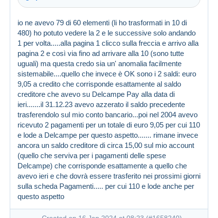
Created on 16 Jan 2024 at 07:44
#1658172
io ne avevo 79 di 60 elementi (li ho trasformati in 10 di
480) ho potuto vedere la 2 e le successive solo andando
1 per volta.....alla pagina 1 clicco sulla freccia e arrivo alla
pagina 2 e così via fino ad arrivare alla 10 (sono tutte
uguali) ma questa credo sia un' anomalia facilmente
sistemabile....quello che invece è OK sono i 2 saldi: euro
9,05 a credito che corrisponde esattamente al saldo
creditore che avevo su Delcampe Pay alla data di
Created on 16 Jan 2024 at 07:46
#1658178
ieri.......il 31.12.23 avevo azzerato il saldo precedente
trasferendolo sul mio conto bancario...poi nel 2004 avevo
ricevuto 2 pagamenti per un totale di euro 9,05 per cui 110
e lode a Delcampe per questo aspetto....... rimane invece
ancora un saldo creditore di circa 15,00 sul mio account
(quello che serviva per i pagamenti delle spese
Delcampe) che corrisponde esattamente a quello che
avevo ieri e che dovrà essere trasferito nei prossimi giorni
sulla scheda Pagamenti..... per cui 110 e lode anche per
questo aspetto
Created on 16 Jan 2024 at 08:23 (
#1658240
)