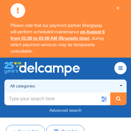
×
Please note that our payment partner Mangopay
will perform scheduled maintenance
on August 6
from 01:00 to 03:00 AM (Brussels time)
, during
which payment services may be temporarily
unavailable.
All categories
Advanced search