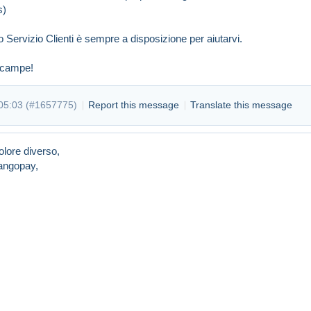
s)
o Servizio Clienti è sempre a disposizione per aiutarvi.
lcampe!
05:03 (
#1657775
)
Report this message
Translate this message
olore diverso,
angopay,