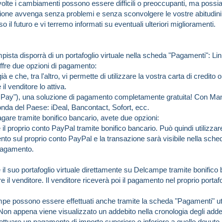
lte i cambiamenti possono essere difficili o preoccupanti, ma possiam
zione avvenga senza problemi e senza sconvolgere le vostre abitudini.
 il futuro e vi terremo informati su eventuali ulteriori miglioramenti.
ista disporrà di un portafoglio virtuale nella scheda "Pagamenti":
Lin
offre due opzioni di pagamento:
 e che, tra l'altro, vi permette di utilizzare la vostra carta di credit
il venditore lo attiva.
y"), una soluzione di pagamento completamente gratuita! Con Mangopay
da del Paese: iDeal, Bancontact, Sofort, ecc.
agare tramite bonifico bancario, avete due opzioni:
 il proprio conto PayPal tramite bonifico bancario. Può quindi utilizzare
nto sul proprio conto PayPal e la transazione sarà visibile nella sched
 pagamento.
 il suo portafoglio virtuale direttamente su Delcampe tramite bonifico b
e il venditore. Il venditore riceverà poi il pagamento nel proprio portafo
pe possono essere effettuati anche tramite la scheda "Pagamenti" util
on appena viene visualizzato un addebito nella cronologia degli addebit
ffettuare un pagamento di importo superiore o inferiore a quello dovuto.