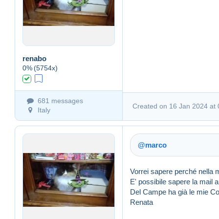
Link (https)
renabo
0%
(5754x)
Created on 16 Jan 2024 a
681 messages
Created on 16 Jan 2024 at 
Italy
@marco
Vorrei sapere perché nella
E' possibile sapere la mail
Del Campe ha già le mie Co
Renata