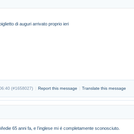
iglietto di auguri arrivato proprio ieri
t 06:35
#1658012
06:40 (
#1658027
)
Report this message
Translate this message
le Medie 65 anni fa, e l'inglese mi é completamente sconosciuto.