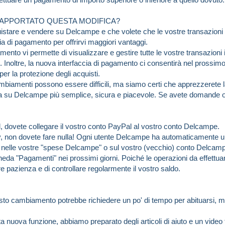
 APPORTATO QUESTA MODIFICA?
stare e vendere su Delcampe e che volete che le vostre transazioni s
ia di pagamento per offrirvi maggiori vantaggi.
mento vi permette di visualizzare e gestire tutte le vostre transazion
. Inoltre, la nuova interfaccia di pagamento ci consentirà nel prossimo
per la protezione degli acquisti.
biamenti possono essere difficili, ma siamo certi che apprezzerete l
a su Delcampe più semplice, sicura e piacevole. Se avete domande o s
l, dovete collegare il vostro conto PayPal al vostro conto Delcampe.
, non dovete fare nulla! Ogni utente Delcampe ha automaticamente 
o nelle vostre "spese Delcampe" o sul vostro (vecchio) conto Delcamp
eda "Pagamenti" nei prossimi giorni. Poiché le operazioni da effettua
 pazienza e di controllare regolarmente il vostro saldo.
o cambiamento potrebbe richiedere un po' di tempo per abituarsi, ma
.
ta nuova funzione, abbiamo preparato degli articoli di aiuto e un video