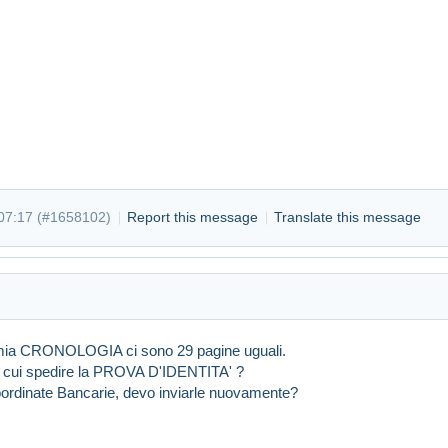
t 06:35
#1658012
07:17 (
#1658102
)
Report this message
Translate this message
 mia CRONOLOGIA ci sono 29 pagine uguali.
 a cui spedire la PROVA D'IDENTITA' ?
ordinate Bancarie, devo inviarle nuovamente?