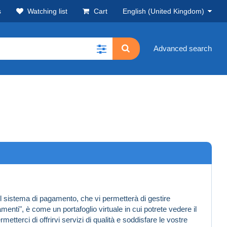
s
Watching list
Cart
English (United Kingdom)
Advanced search
l sistema di pagamento, che vi permetterà di gestire
enti", è come un portafoglio virtuale in cui potrete vedere il
terci di offrirvi servizi di qualità e soddisfare le vostre