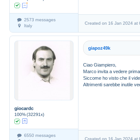
2573 messages
Created on 16 Jan 2024 at 
Italy
giapoz49k
Ciao Giampiero,
Marco invita a vedere prima il
Siccome ho visto che il video
Altrimenti sarebbe inutile vede
Created on 16 Jan 2024 a
giocardc
100%
(32291x)
6550 messages
Created on 16 Jan 2024 at 