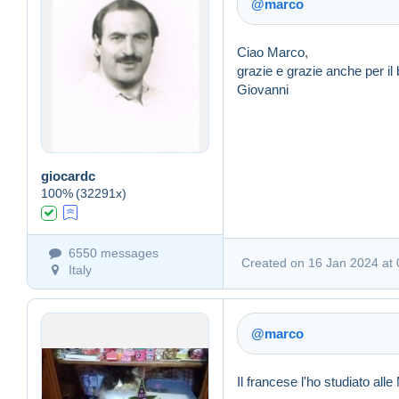
@marco
Ciao Marco,
grazie e grazie anche per il b
Giovanni
Link (https)
giocardc
100%
(32291x)
Created on 16 Jan 2024 a
6550 messages
Created on 16 Jan 2024 at 
Italy
@marco
Il francese l'ho studiato al