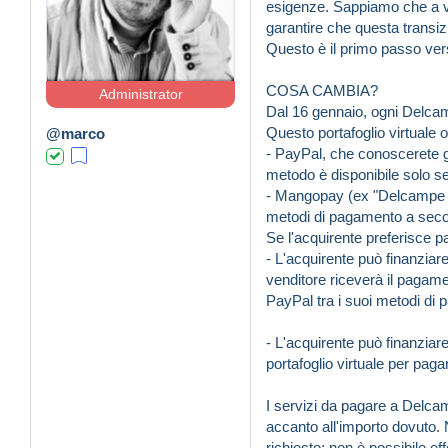
esigenze. Sappiamo che a vo
garantire che questa transi
Questo è il primo passo verso
COSA CAMBIA?
Administrator
Dal 16 gennaio, ogni Delcamp
Questo portafoglio virtuale 
@marco
- PayPal, che conoscerete già
metodo è disponibile solo se 
- Mangopay (ex "Delcampe Pa
metodi di pagamento a secon
Se l'acquirente preferisce p
- L'acquirente può finanziare
venditore riceverà il pagame
PayPal tra i suoi metodi di
- L'acquirente può finanziare
portafoglio virtuale per pagar
I servizi da pagare a Delcam
accanto all'importo dovuto. N
richiesto; non è possibile e