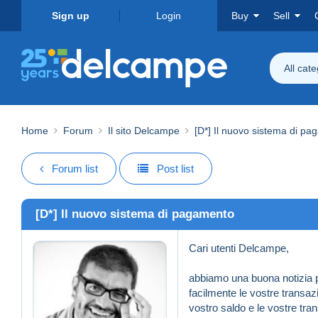
Sign up
Login
Buy
Sell
All cat
Home
Forum
Il sito Delcampe
[D*] Il nuovo sistema di p
Forum list
Post list
[D*] Il nuovo sistema di pagamento
Cari utenti Delcampe,
abbiamo una buona notizia p
facilmente le vostre transaz
vostro saldo e le vostre tra