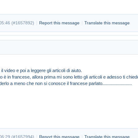
05:46 (
#1657892
)
Report this message
Translate this message
 video e poi a leggere gli articoli di aiuto.
 è in francese, allora prima mi sono letto gli articoli e adesso ti chied
rlo a meno che non si conosce il francese parlato........................
t 05:46
#1657892
06:29 (
#1657994
)
Report this message
Translate this message