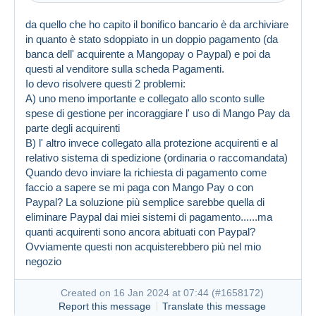
da quello che ho capito il bonifico bancario è da archiviare
in quanto è stato sdoppiato in un doppio pagamento (da
banca dell' acquirente a Mangopay o Paypal) e poi da
questi al venditore sulla scheda Pagamenti.
Io devo risolvere questi 2 problemi:
A) uno meno importante e collegato allo sconto sulle
spese di gestione per incoraggiare l' uso di Mango Pay da
Created on 16 Jan 2024 at 05:46
#1657892
parte degli acquirenti
Link (https)
B) l' altro invece collegato alla protezione acquirenti e al
relativo sistema di spedizione (ordinaria o raccomandata)
Quando devo inviare la richiesta di pagamento come
faccio a sapere se mi paga con Mango Pay o con
Paypal? La soluzione più semplice sarebbe quella di
eliminare Paypal dai miei sistemi di pagamento......ma
quanti acquirenti sono ancora abituati con Paypal?
Ovviamente questi non acquisterebbero più nel mio
negozio
Created on 16 Jan 2024 at 07:44 (
#1658172
)
Report this message
Translate this message