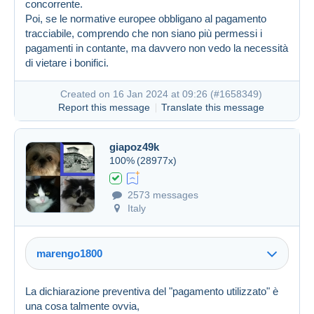
concorrente.
Created on 16 Jan 2024 at 07:58
#1658206
Poi, se le normative europee obbligano al pagamento
tracciabile, comprendo che non siano più permessi i
pagamenti in contante, ma davvero non vedo la necessità
di vietare i bonifici.
Created on 16 Jan 2024 at 09:26 (
#1658349
)
Report this message
Translate this message
giapoz49k
100%
(28977x)
2573 messages
Italy
marengo1800
La dichiarazione preventiva del "pagamento utilizzato" è
una cosa talmente ovvia,