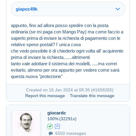
giapoz49k
appunto, fino ad allora posso spedire con la posta
ordinaria (se mi paga con Mango Pay) ma come faccio a
Link (https)
saperlo prima di inviare la richiesta di pagamento con le
Link (https)
relative spese postali? l' unica cosa
che vedo possibile è di chiederlo ogni volta all' acquirente
prima di inviare la richiesta.......altrimenti
tanto vale adottare il sistema dei modelli, .....ma vorrei
evitarlo, almeno per ora appunto per vedere come sarà
questa nuova "protezione"
Created on 16 Jan 2024 at 05:03
#1657775
Created on 16 Jan 2024 at 08:35 (
#1658265
)
Report this message
Translate this message
giocardc
100%
(32291x)
Created on 16 Jan 2024 at 07:58
#1658206
6550 messages