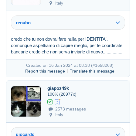
Italy
renabo
credo che tu non dovrai fare nulla per IDENTITA',
comunque aspettiamo di capire meglio, per le coordinate
bancarie credo che non serva inviarle di nuovo................
Created on 16 Jan 2024 at 08:38 (
#1658268
)
Report this message
Translate this message
giapoz49k
100%
(28977x)
Created on 16 Jan 2024 at 07:25
#1658117
2573 messages
Italy
giocardc