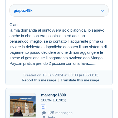
giapoz49k
Ciao
la mia domanda al punto A era solo platonica, lo sapevo
anche io che non era possibile, però adesso
pensandoci meglio, se io contatto l' acquirente prima di
inviare la richiesta e dopodiche conosco il suo sistema di
pagamento posso decidere anche di non aggiungere le
spese di gestione se il pagamento avviene con Mango
Pay...in pratica prendo 2 piccioni con una fava.........
Created on 16 Jan 2024 at 09:03 (
#1658310
)
Report this message
Translate this message
marengo1800
100%
(13198x)
125 messages
Created on 16 Jan 2024 at 07:58
#1658206
Italy