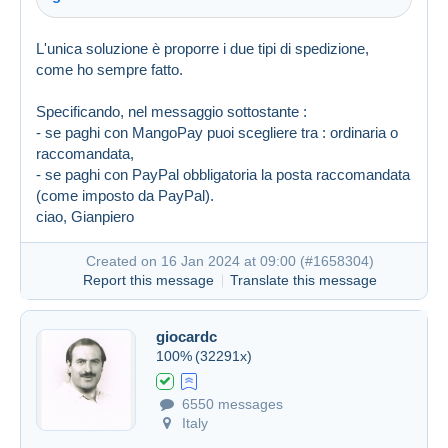
L'unica soluzione è proporre i due tipi di spedizione,
come ho sempre fatto.
Specificando, nel messaggio sottostante :
- se paghi con MangoPay puoi scegliere tra : ordinaria o
raccomandata,
- se paghi con PayPal obbligatoria la posta raccomandata
(come imposto da PayPal).
ciao, Gianpiero
Created on 16 Jan 2024 at 09:00 (
#1658304
)
Report this message
Translate this message
giocardc
Created on 16 Jan 2024 at 08:35
#1658265
100%
(32291x)
6550 messages
Italy