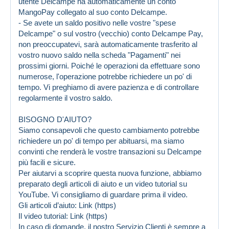
utente Delcampe ha automaticamente un conto
MangoPay collegato al suo conto Delcampe.
- Se avete un saldo positivo nelle vostre "spese
Delcampe" o sul vostro (vecchio) conto Delcampe Pay,
non preoccupatevi, sarà automaticamente trasferito al
vostro nuovo saldo nella scheda "Pagamenti" nei
prossimi giorni. Poiché le operazioni da effettuare sono
numerose, l'operazione potrebbe richiedere un po' di
tempo. Vi preghiamo di avere pazienza e di controllare
regolarmente il vostro saldo.
BISOGNO D'AIUTO?
Siamo consapevoli che questo cambiamento potrebbe
richiedere un po' di tempo per abituarsi, ma siamo
convinti che renderà le vostre transazioni su Delcampe
più facili e sicure.
Per aiutarvi a scoprire questa nuova funzione, abbiamo
preparato degli articoli di aiuto e un video tutorial su
YouTube. Vi consigliamo di guardare prima il video.
Gli articoli d’aiuto:
Link (https)
Il video tutorial:
Link (https)
In caso di domande, il nostro Servizio Clienti è sempre a