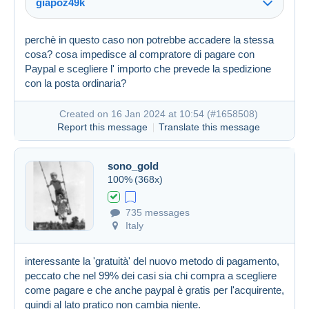
giapoz49k
Created on 16 Jan 2024 at 09:53
#1658430
perchè in questo caso non potrebbe accadere la stessa
cosa? cosa impedisce al compratore di pagare con
Paypal e scegliere l' importo che prevede la spedizione
con la posta ordinaria?
Created on 16 Jan 2024 at 10:54 (
#1658508
)
Report this message
Translate this message
sono_gold
100%
(368x)
735 messages
Created on 16 Jan 2024 at 09:00
#1658304
Italy
interessante la 'gratuità' del nuovo metodo di pagamento,
peccato che nel 99% dei casi sia chi compra a scegliere
come pagare e che anche paypal è gratis per l'acquirente,
quindi al lato pratico non cambia niente.