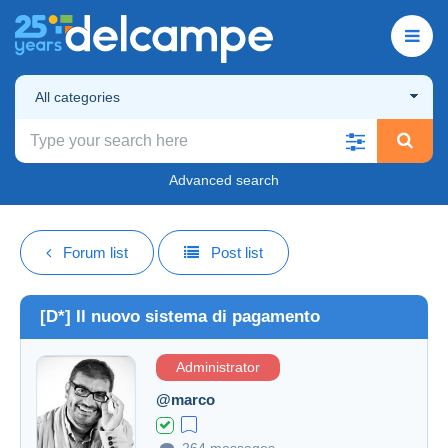
All categories
Advanced search
Forum list
Post list
[D*] Il nuovo sistema di pagamento
Administrator
@marco
264 messages