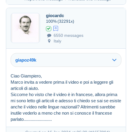
giocardc
100%
(32291x)
6550 messages
Italy
giapoz49k
Ciao Giampiero,
Marco invita a vedere prima il video e poi a leggere gli
articoli di aiuto.
Siccome ho visto che il video è in francese, allora prima
mi sono letto gli articoli e adesso ti chiedo se sai se esiste
anche il video nelle lingue nazionali? Altrimenti sarebbe
inutile vederlo a meno che non si conosce il francese
Created on 16 Jan 2024 at 05:46
#1657892
parlato........................