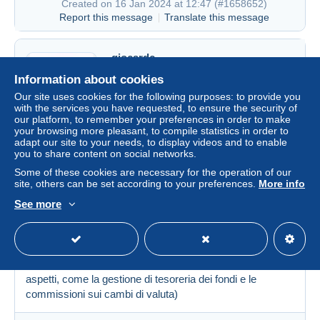
Created on 16 Jan 2024 at 12:47 (
#1658652
)
Report this message
Translate this message
giocardc
100%
(32291x)
Information about cookies
Our site uses cookies for the following purposes: to provide you
6550 messages
with the services you have requested, to ensure the security of
our platform, to remember your preferences in order to make
Italy
your browsing more pleasant, to compile statistics in order to
adapt our site to your needs, to display videos and to enable
you to share content on social networks.
yatri
Created on 16 Jan 2024 at 12:27
#1658631
Some of these cookies are necessary for the operation of our
site, others can be set according to your preferences.
More info
See more
Ciao,
io sono abituato ad affrontare i problemi quando si
presentano, comunque penso che la gratuità di Mango
Pay possa essere non di breve periodo, sostituita da altre
entrate non visibili (ho già parlato in precedenza di questi
aspetti, come la gestione di tesoreria dei fondi e le
commissioni sui cambi di valuta)