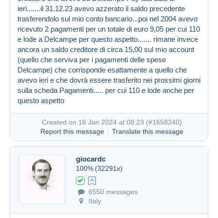
Created on 16 Jan 2024 at 07:46
#1658178
ieri.......il 31.12.23 avevo azzerato il saldo precedente
trasferendolo sul mio conto bancario...poi nel 2004 avevo
ricevuto 2 pagamenti per un totale di euro 9,05 per cui 110
e lode a Delcampe per questo aspetto....... rimane invece
ancora un saldo creditore di circa 15,00 sul mio account
(quello che serviva per i pagamenti delle spese
Delcampe) che corrisponde esattamente a quello che
avevo ieri e che dovrà essere trasferito nei prossimi giorni
sulla scheda Pagamenti..... per cui 110 e lode anche per
questo aspetto
Created on 16 Jan 2024 at 08:23 (
#1658240
)
Report this message
Translate this message
giocardc
100%
(32291x)
6550 messages
Italy