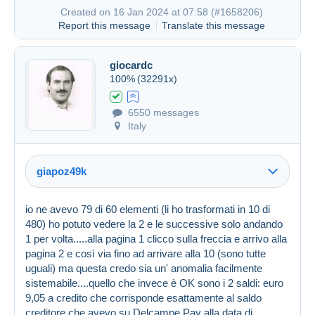
Created on 16 Jan 2024 at 07:58 (
#1658206
)
Report this message
Translate this message
giocardc
100%
(32291x)
6550 messages
Italy
giapoz49k
Created on 16 Jan 2024 at 07:44
#1658172
io ne avevo 79 di 60 elementi (li ho trasformati in 10 di
480) ho potuto vedere la 2 e le successive solo andando
1 per volta.....alla pagina 1 clicco sulla freccia e arrivo alla
pagina 2 e così via fino ad arrivare alla 10 (sono tutte
uguali) ma questa credo sia un' anomalia facilmente
sistemabile....quello che invece è OK sono i 2 saldi: euro
9,05 a credito che corrisponde esattamente al saldo
creditore che avevo su Delcampe Pay alla data di