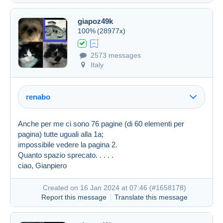
giapoz49k
100%
(28977x)
2573 messages
Italy
renabo
Anche per me ci sono 76 pagine (di 60 elementi per
pagina) tutte uguali alla 1a;
impossibile vedere la pagina 2.
Quanto spazio sprecato. . . . .
ciao, Gianpiero
Created on 16 Jan 2024 at 07:46 (
#1658178
)
Report this message
Translate this message
Created on 16 Jan 2024 at 07:25
#1658117