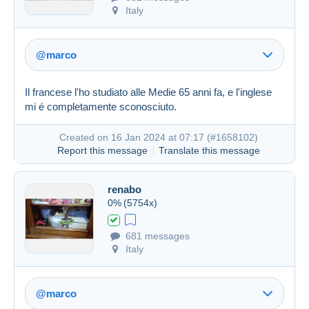
Italy
@marco
Il francese l'ho studiato alle Medie 65 anni fa, e l'inglese
mi é completamente sconosciuto.
Created on 16 Jan 2024 at 07:17 (
#1658102
)
Report this message
Translate this message
Link (https)
renabo
0%
(5754x)
Created on 16 Jan 2024 at 06:35
#1658012
681 messages
Italy
@marco