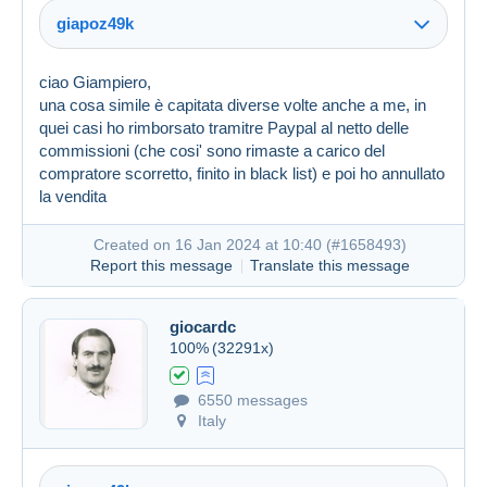
giapoz49k
ciao Giampiero,
una cosa simile è capitata diverse volte anche a me, in
Created on 16 Jan 2024 at 09:26
#1658349
quei casi ho rimborsato tramitre Paypal al netto delle
commissioni (che cosi' sono rimaste a carico del
compratore scorretto, finito in black list) e poi ho annullato
la vendita
Created on 16 Jan 2024 at 10:40 (
#1658493
)
Report this message
Translate this message
giocardc
100%
(32291x)
6550 messages
Italy