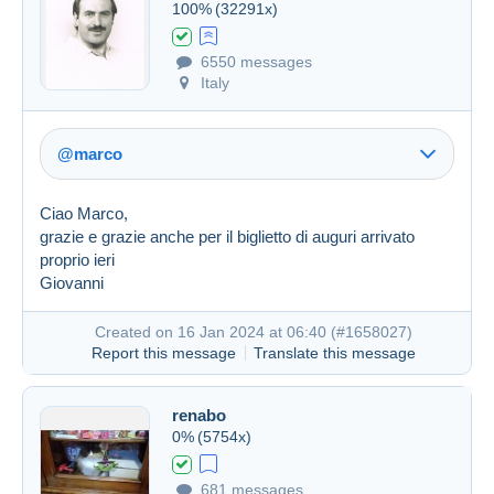
100%
(32291x)
6550 messages
Italy
@marco
Ciao Marco,
grazie e grazie anche per il biglietto di auguri arrivato
proprio ieri
Giovanni
Link (https)
Created on 16 Jan 2024 at 06:40 (
#1658027
)
Report this message
Translate this message
renabo
Created on 16 Jan 2024 at 06:35
#1658012
0%
(5754x)
681 messages