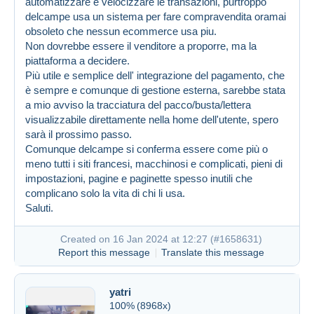
automatizzare e velocizzare le transazioni, purtroppo
delcampe usa un sistema per fare compravendita oramai
obsoleto che nessun ecommerce usa piu.
Non dovrebbe essere il venditore a proporre, ma la
piattaforma a decidere.
Più utile e semplice dell' integrazione del pagamento, che
è sempre e comunque di gestione esterna, sarebbe stata
a mio avviso la tracciatura del pacco/busta/lettera
visualizzabile direttamente nella home dell'utente, spero
sarà il prossimo passo.
Comunque delcampe si conferma essere come più o
meno tutti i siti francesi, macchinosi e complicati, pieni di
impostazioni, pagine e paginette spesso inutili che
complicano solo la vita di chi li usa.
Created on 16 Jan 2024 at 12:12
#1658616
Saluti.
Created on 16 Jan 2024 at 12:27 (
#1658631
)
Report this message
Translate this message
yatri
100%
(8968x)