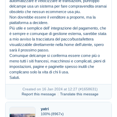
automatizzare e velocizzare le transazioni, purtroppo
delcampe usa un sistema per fare compravendita oramai
obsoleto che nessun ecommerce usa piu.
Non dovrebbe essere il venditore a proporre, ma la
piattaforma a decidere.
Più utile e semplice dell' integrazione del pagamento, che
è sempre e comunque di gestione esterna, sarebbe stata
a mio avviso la tracciatura del pacco/busta/lettera
visualizzabile direttamente nella home dell'utente, spero
sarà il prossimo passo.
Comunque delcampe si conferma essere come più o
meno tutti i siti francesi, macchinosi e complicati, pieni di
impostazioni, pagine e paginette spesso inutili che
complicano solo la vita di chi li usa.
Created on 16 Jan 2024 at 12:12
#1658616
Saluti.
Created on 16 Jan 2024 at 12:27 (
#1658631
)
Report this message
Translate this message
yatri
100%
(8967x)