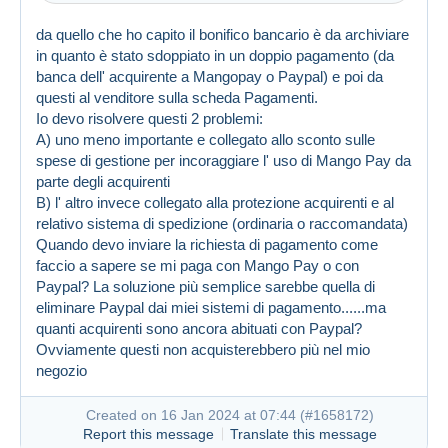
da quello che ho capito il bonifico bancario è da archiviare
in quanto è stato sdoppiato in un doppio pagamento (da
banca dell' acquirente a Mangopay o Paypal) e poi da
questi al venditore sulla scheda Pagamenti.
Io devo risolvere questi 2 problemi:
A) uno meno importante e collegato allo sconto sulle
spese di gestione per incoraggiare l' uso di Mango Pay da
Created on 16 Jan 2024 at 05:46
#1657892
parte degli acquirenti
Link (https)
B) l' altro invece collegato alla protezione acquirenti e al
relativo sistema di spedizione (ordinaria o raccomandata)
Quando devo inviare la richiesta di pagamento come
faccio a sapere se mi paga con Mango Pay o con
Paypal? La soluzione più semplice sarebbe quella di
eliminare Paypal dai miei sistemi di pagamento......ma
quanti acquirenti sono ancora abituati con Paypal?
Ovviamente questi non acquisterebbero più nel mio
negozio
Created on 16 Jan 2024 at 07:44 (
#1658172
)
Report this message
Translate this message