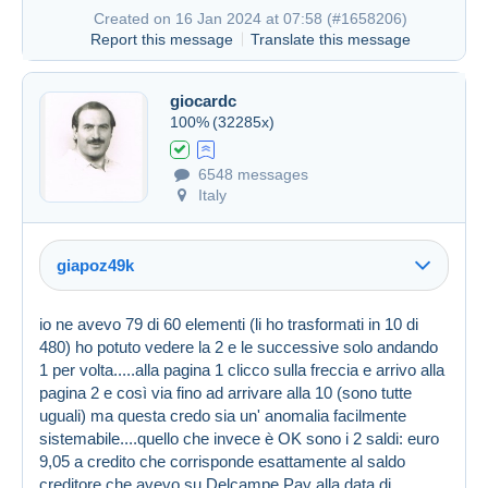
Created on 16 Jan 2024 at 07:58 (
#1658206
)
Report this message
Translate this message
giocardc
100%
(32285x)
6548 messages
Italy
giapoz49k
Created on 16 Jan 2024 at 07:44
#1658172
io ne avevo 79 di 60 elementi (li ho trasformati in 10 di
480) ho potuto vedere la 2 e le successive solo andando
1 per volta.....alla pagina 1 clicco sulla freccia e arrivo alla
pagina 2 e così via fino ad arrivare alla 10 (sono tutte
uguali) ma questa credo sia un' anomalia facilmente
sistemabile....quello che invece è OK sono i 2 saldi: euro
9,05 a credito che corrisponde esattamente al saldo
creditore che avevo su Delcampe Pay alla data di