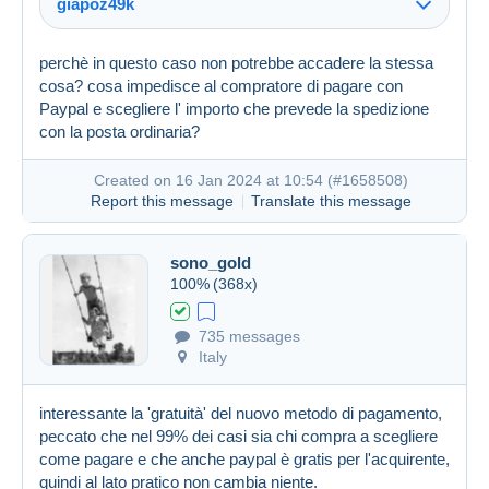
giapoz49k
Created on 16 Jan 2024 at 09:53
#1658430
perchè in questo caso non potrebbe accadere la stessa
cosa? cosa impedisce al compratore di pagare con
Paypal e scegliere l' importo che prevede la spedizione
con la posta ordinaria?
Created on 16 Jan 2024 at 10:54 (
#1658508
)
Report this message
Translate this message
sono_gold
100%
(368x)
735 messages
Created on 16 Jan 2024 at 09:00
#1658304
Italy
interessante la 'gratuità' del nuovo metodo di pagamento,
peccato che nel 99% dei casi sia chi compra a scegliere
come pagare e che anche paypal è gratis per l'acquirente,
quindi al lato pratico non cambia niente.