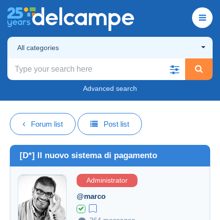
All categories
Advanced search
Forum list
Post list
[D*] Il nuovo sistema di pagamento
Administrator
@marco
264 messages