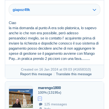
giapoz49k
Ciao
la mia domanda al punto A era solo platonica, lo sapevo
anche io che non era possibile, però adesso
pensandoci meglio, se io contatto l' acquirente prima di
inviare la richiesta e dopodiche conosco il suo sistema di
pagamento posso decidere anche di non aggiungere le
spese di gestione se il pagamento avviene con Mango
Pay...in pratica prendo 2 piccioni con una fava.........
Created on 16 Jan 2024 at 09:03 (
#1658310
)
Report this message
Translate this message
marengo1800
100%
(13195x)
125 messages
Created on 16 Jan 2024 at 07:58
#1658206
Italy