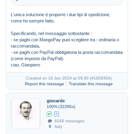
L'unica soluzione è proporre i due tipi di spedizione,
come ho sempre fatto.
Specificando, nel messaggio sottostante :
- se paghi con MangoPay puoi scegliere tra : ordinaria o
raccomandata,
- se paghi con PayPal obbligatoria la posta raccomandata
(come imposto da PayPal).
ciao, Gianpiero
Created on 16 Jan 2024 at 09:00 (
#1658304
)
Report this message
Translate this message
giocardc
Created on 16 Jan 2024 at 08:35
#1658265
100%
(32285x)
6548 messages
Italy