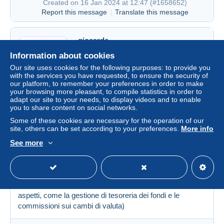
Created on 16 Jan 2024 at 12:47 (
#1658652
)
Report this message
Translate this message
giocardc
100%
(32285x)
Information about cookies
Our site uses cookies for the following purposes: to provide you
6548 messages
with the services you have requested, to ensure the security of
our platform, to remember your preferences in order to make
Italy
your browsing more pleasant, to compile statistics in order to
adapt our site to your needs, to display videos and to enable
you to share content on social networks.
yatri
Created on 16 Jan 2024 at 12:27
#1658631
Some of these cookies are necessary for the operation of our
site, others can be set according to your preferences.
More info
See more
Ciao,
io sono abituato ad affrontare i problemi quando si
presentano, comunque penso che la gratuità di Mango
Pay possa essere non di breve periodo, sostituita da altre
entrate non visibili (ho già parlato in precedenza di questi
aspetti, come la gestione di tesoreria dei fondi e le
commissioni sui cambi di valuta)