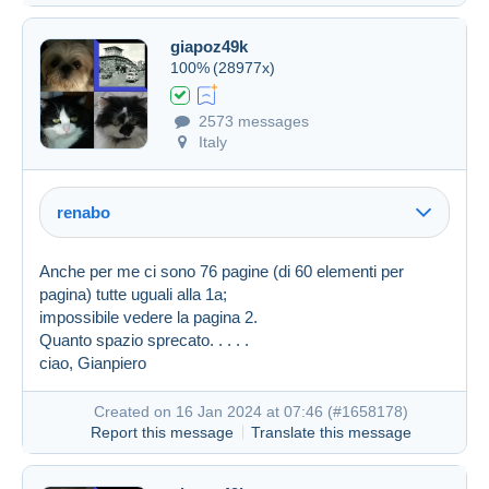
giapoz49k
100%
(28977x)
2573 messages
Italy
renabo
Anche per me ci sono 76 pagine (di 60 elementi per
pagina) tutte uguali alla 1a;
impossibile vedere la pagina 2.
Quanto spazio sprecato. . . . .
ciao, Gianpiero
Created on 16 Jan 2024 at 07:46 (
#1658178
)
Report this message
Translate this message
Created on 16 Jan 2024 at 07:25
#1658117