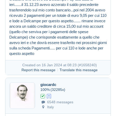
Created on 16 Jan 2024 at 07:46
#1658178
ieri.......il 31.12.23 avevo azzerato il saldo precedente
trasferendolo sul mio conto bancario...poi nel 2004 avevo
ricevuto 2 pagamenti per un totale di euro 9,05 per cui 110
e lode a Delcampe per questo aspetto....... rimane invece
ancora un saldo creditore di circa 15,00 sul mio account
(quello che serviva per i pagamenti delle spese
Delcampe) che corrisponde esattamente a quello che
avevo ieri e che dovrà essere trasferito nei prossimi giorni
sulla scheda Pagamenti..... per cui 110 e lode anche per
questo aspetto
Created on 16 Jan 2024 at 08:23 (
#1658240
)
Report this message
Translate this message
giocardc
100%
(32285x)
6548 messages
Italy