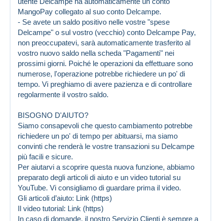
utente Delcampe ha automaticamente un conto
MangoPay collegato al suo conto Delcampe.
- Se avete un saldo positivo nelle vostre "spese
Delcampe" o sul vostro (vecchio) conto Delcampe Pay,
non preoccupatevi, sarà automaticamente trasferito al
vostro nuovo saldo nella scheda "Pagamenti" nei
prossimi giorni. Poiché le operazioni da effettuare sono
numerose, l'operazione potrebbe richiedere un po' di
tempo. Vi preghiamo di avere pazienza e di controllare
regolarmente il vostro saldo.
BISOGNO D'AIUTO?
Siamo consapevoli che questo cambiamento potrebbe
richiedere un po' di tempo per abituarsi, ma siamo
convinti che renderà le vostre transazioni su Delcampe
più facili e sicure.
Per aiutarvi a scoprire questa nuova funzione, abbiamo
preparato degli articoli di aiuto e un video tutorial su
YouTube. Vi consigliamo di guardare prima il video.
Gli articoli d’aiuto:
Link (https)
Il video tutorial:
Link (https)
In caso di domande, il nostro Servizio Clienti è sempre a