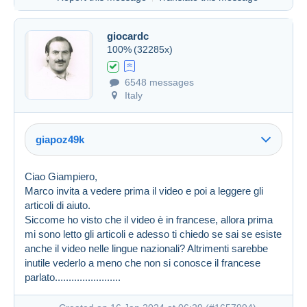
giocardc
100%
(32285x)
6548 messages
Italy
giapoz49k
Ciao Giampiero,
Marco invita a vedere prima il video e poi a leggere gli
articoli di aiuto.
Siccome ho visto che il video è in francese, allora prima
mi sono letto gli articoli e adesso ti chiedo se sai se esiste
anche il video nelle lingue nazionali? Altrimenti sarebbe
inutile vederlo a meno che non si conosce il francese
Created on 16 Jan 2024 at 05:46
#1657892
parlato........................