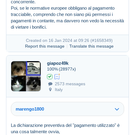
concorrente.
Created on 16 Jan 2024 at 07:58
#1658206
Poi, se le normative europee obbligano al pagamento
tracciabile, comprendo che non siano più permessi i
pagamenti in contante, ma davvero non vedo la necessità
di vietare i bonifici.
Created on 16 Jan 2024 at 09:26 (
#1658349
)
Report this message
Translate this message
giapoz49k
100%
(28977x)
2573 messages
Italy
marengo1800
La dichiarazione preventiva del "pagamento utilizzato" è
una cosa talmente ovvia,