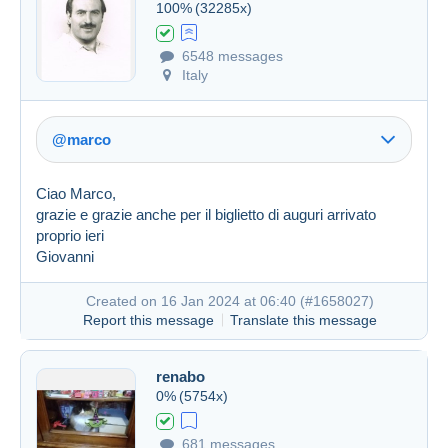
100%
(32285x)
6548 messages
Italy
@marco
Ciao Marco,
grazie e grazie anche per il biglietto di auguri arrivato
proprio ieri
Giovanni
Link (https)
Created on 16 Jan 2024 at 06:40 (
#1658027
)
Report this message
Translate this message
renabo
Created on 16 Jan 2024 at 06:35
#1658012
0%
(5754x)
681 messages