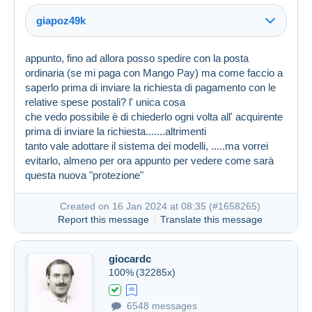
giapoz49k
appunto, fino ad allora posso spedire con la posta
ordinaria (se mi paga con Mango Pay) ma come faccio a
Link (https)
saperlo prima di inviare la richiesta di pagamento con le
Link (https)
relative spese postali? l' unica cosa
che vedo possibile è di chiederlo ogni volta all' acquirente
prima di inviare la richiesta.......altrimenti
tanto vale adottare il sistema dei modelli, .....ma vorrei
evitarlo, almeno per ora appunto per vedere come sarà
questa nuova "protezione"
Created on 16 Jan 2024 at 05:03
#1657775
Created on 16 Jan 2024 at 08:35 (
#1658265
)
Report this message
Translate this message
giocardc
100%
(32285x)
Created on 16 Jan 2024 at 07:58
#1658206
6548 messages