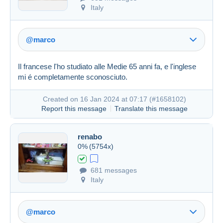
Italy
@marco
Il francese l'ho studiato alle Medie 65 anni fa, e l'inglese
mi é completamente sconosciuto.
Created on 16 Jan 2024 at 07:17 (
#1658102
)
Report this message
Translate this message
Link (https)
renabo
0%
(5754x)
Created on 16 Jan 2024 at 06:35
#1658012
681 messages
Italy
@marco