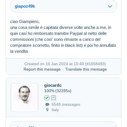
giapoz49k
ciao Giampiero,
una cosa simile è capitata diverse volte anche a me, in
Created on 16 Jan 2024 at 09:26
#1658349
quei casi ho rimborsato tramitre Paypal al netto delle
commissioni (che cosi' sono rimaste a carico del
compratore scorretto, finito in black list) e poi ho annullato
la vendita
Created on 16 Jan 2024 at 10:40 (
#1658493
)
Report this message
Translate this message
giocardc
100%
(32285x)
6548 messages
Italy