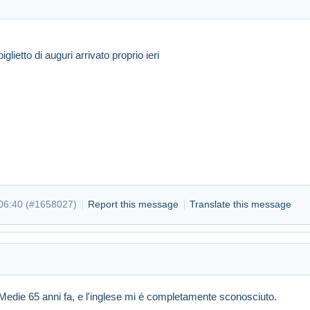
iglietto di auguri arrivato proprio ieri
t 06:35
#1658012
06:40 (
#1658027
)
Report this message
Translate this message
le Medie 65 anni fa, e l'inglese mi é completamente sconosciuto.