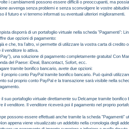
lte i cambiamenti possono essere difficili o preoccupanti, ma possiam
zione avvenga senza problemi e senza sconvolgere le vostre abitudini.
 il futuro e vi terremo informati su eventuali ulteriori miglioramenti.
ista disporrà di un portafoglio virtuale nella scheda "Pagamenti":
Lin
offre due opzioni di pagamento:
 e che, tra l'altro, vi permette di utilizzare la vostra carta di credit
il venditore lo attiva.
y"), una soluzione di pagamento completamente gratuita! Con Mangopay
da del Paese: iDeal, Bancontact, Sofort, ecc.
agare tramite bonifico bancario, avete due opzioni:
 il proprio conto PayPal tramite bonifico bancario. Può quindi utilizzare
nto sul proprio conto PayPal e la transazione sarà visibile nella sched
 pagamento.
 il suo portafoglio virtuale direttamente su Delcampe tramite bonifico b
e il venditore. Il venditore riceverà poi il pagamento nel proprio portafo
pe possono essere effettuati anche tramite la scheda "Pagamenti" util
on appena viene visualizzato un addebito nella cronologia degli addebit
ffettuare un pagamento di importo superiore o inferiore a quello dovuto.