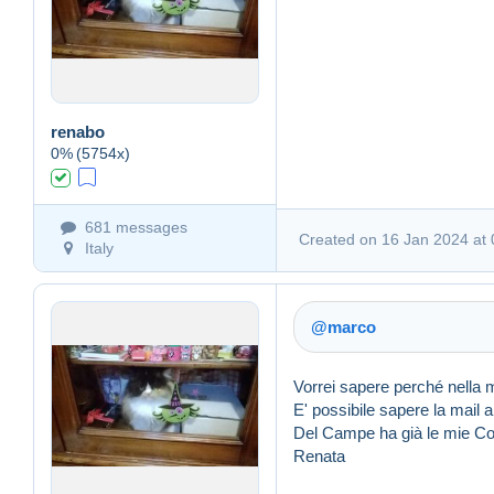
Link (https)
renabo
0%
(5754x)
Created on 16 Jan 2024 a
681 messages
Created on 16 Jan 2024 at 
Italy
@marco
Vorrei sapere perché nella
E' possibile sapere la mail
Del Campe ha già le mie Co
Renata