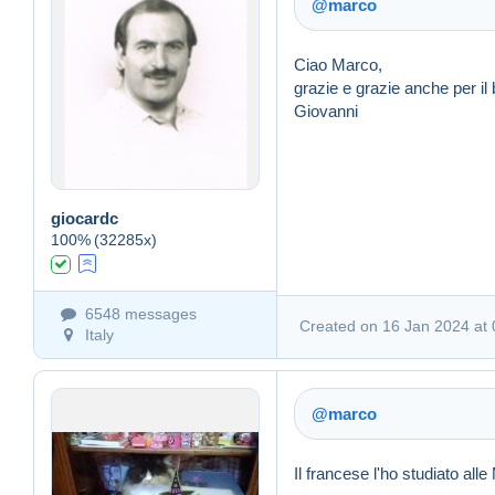
@marco
Ciao Marco,
grazie e grazie anche per il b
Giovanni
Link (https)
giocardc
100%
(32285x)
Created on 16 Jan 2024 a
6548 messages
Created on 16 Jan 2024 at 
Italy
@marco
Il francese l'ho studiato al