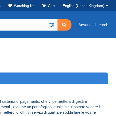
s
Watching list
Cart
English (United Kingdom)
Advanced search
l sistema di pagamento, che vi permetterà di gestire
enti", è come un portafoglio virtuale in cui potrete vedere il
terci di offrirvi servizi di qualità e soddisfare le vostre