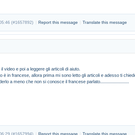
05:46 (
#1657892
)
Report this message
Translate this message
 video e poi a leggere gli articoli di aiuto.
 è in francese, allora prima mi sono letto gli articoli e adesso ti chied
rlo a meno che non si conosce il francese parlato........................
t 05:46
#1657892
06:29 (
#1657994
)
Report this message
Translate this message