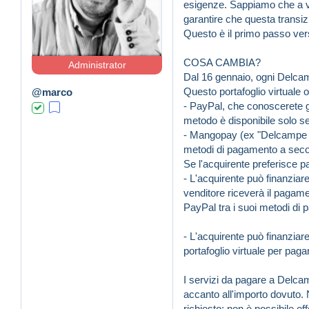
esigenze. Sappiamo che a vo
garantire che questa transi
Questo è il primo passo verso
COSA CAMBIA?
Administrator
Dal 16 gennaio, ogni Delcamp
Questo portafoglio virtuale 
@marco
- PayPal, che conoscerete già
metodo è disponibile solo se 
- Mangopay (ex "Delcampe Pa
metodi di pagamento a secon
Se l'acquirente preferisce p
- L'acquirente può finanziare
venditore riceverà il pagame
PayPal tra i suoi metodi di
- L'acquirente può finanziare
portafoglio virtuale per pagar
I servizi da pagare a Delcam
accanto all'importo dovuto. N
richiesto; non è possibile e