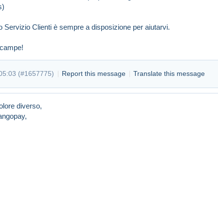
s)
o Servizio Clienti è sempre a disposizione per aiutarvi.
lcampe!
05:03 (
#1657775
)
Report this message
Translate this message
olore diverso,
angopay,