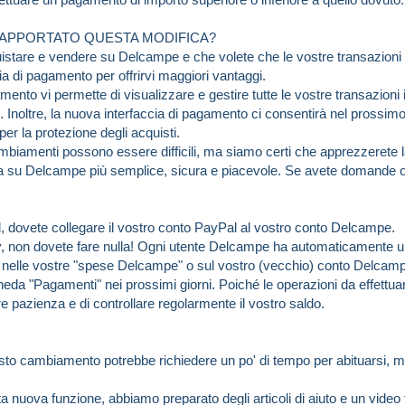
 APPORTATO QUESTA MODIFICA?
stare e vendere su Delcampe e che volete che le vostre transazioni s
ia di pagamento per offrirvi maggiori vantaggi.
mento vi permette di visualizzare e gestire tutte le vostre transazion
. Inoltre, la nuova interfaccia di pagamento ci consentirà nel prossimo
per la protezione degli acquisti.
biamenti possono essere difficili, ma siamo certi che apprezzerete l
a su Delcampe più semplice, sicura e piacevole. Se avete domande o s
l, dovete collegare il vostro conto PayPal al vostro conto Delcampe.
, non dovete fare nulla! Ogni utente Delcampe ha automaticamente 
o nelle vostre "spese Delcampe" o sul vostro (vecchio) conto Delcamp
eda "Pagamenti" nei prossimi giorni. Poiché le operazioni da effettua
 pazienza e di controllare regolarmente il vostro saldo.
o cambiamento potrebbe richiedere un po' di tempo per abituarsi, ma
.
ta nuova funzione, abbiamo preparato degli articoli di aiuto e un video