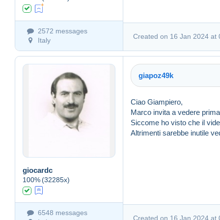
2572 messages
Created on 16 Jan 2024 at 
Italy
giapoz49k
Ciao Giampiero,
Marco invita a vedere prima il
Siccome ho visto che il video
Altrimenti sarebbe inutile vede
Created on 16 Jan 2024 a
giocardc
100%
(32285x)
6548 messages
Created on 16 Jan 2024 at 