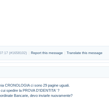
t 06:35
#1658012
07:17 (
#1658102
)
Report this message
Translate this message
 mia CRONOLOGIA ci sono 29 pagine uguali.
 a cui spedire la PROVA D'IDENTITA' ?
ordinate Bancarie, devo inviarle nuovamente?