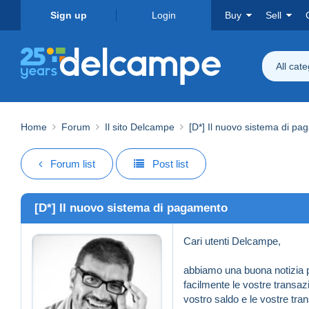
Sign up
Login
Buy
Sell
All cat
Home
Forum
Il sito Delcampe
[D*] Il nuovo sistema di p
Forum list
Post list
[D*] Il nuovo sistema di pagamento
Cari utenti Delcampe,
abbiamo una buona notizia p
facilmente le vostre transaz
vostro saldo e le vostre tra