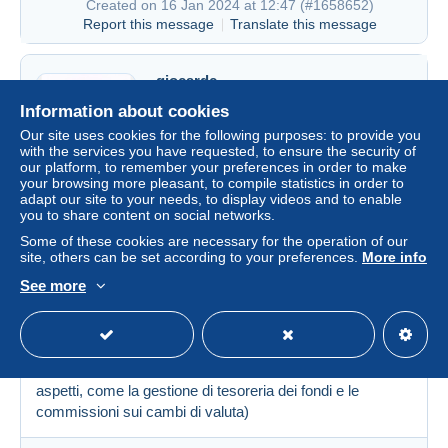
Created on 16 Jan 2024 at 12:47 (
#1658652
)
Report this message
Translate this message
giocardc
100%
(32291x)
Information about cookies
Our site uses cookies for the following purposes: to provide you
6550 messages
with the services you have requested, to ensure the security of
our platform, to remember your preferences in order to make
Italy
your browsing more pleasant, to compile statistics in order to
adapt our site to your needs, to display videos and to enable
you to share content on social networks.
yatri
Created on 16 Jan 2024 at 12:27
#1658631
Some of these cookies are necessary for the operation of our
site, others can be set according to your preferences.
More info
See more
Ciao,
io sono abituato ad affrontare i problemi quando si
presentano, comunque penso che la gratuità di Mango
Pay possa essere non di breve periodo, sostituita da altre
entrate non visibili (ho già parlato in precedenza di questi
aspetti, come la gestione di tesoreria dei fondi e le
commissioni sui cambi di valuta)