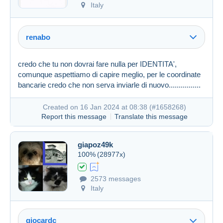
Italy
renabo
credo che tu non dovrai fare nulla per IDENTITA',
comunque aspettiamo di capire meglio, per le coordinate
bancarie credo che non serva inviarle di nuovo................
Created on 16 Jan 2024 at 08:38 (
#1658268
)
Report this message
Translate this message
giapoz49k
100%
(28977x)
Created on 16 Jan 2024 at 07:25
#1658117
2573 messages
Italy
giocardc