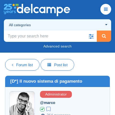
All categories
Advanced search
Forum list
Post list
[D*] Il nuovo sistema di pagamento
Administrator
@marco
264 messages