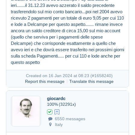
Created on 16 Jan 2024 at 07:46
#1658178
ieri.......il 31.12.23 avevo azzerato il saldo precedente
trasferendolo sul mio conto bancario...poi nel 2004 avevo
ricevuto 2 pagamenti per un totale di euro 9,05 per cui 110
e lode a Delcampe per questo aspetto....... rimane invece
ancora un saldo creditore di circa 15,00 sul mio account
(quello che serviva per i pagamenti delle spese
Delcampe) che corrisponde esattamente a quello che
avevo ieri e che dovrà essere trasferito nei prossimi giorni
sulla scheda Pagamenti..... per cui 110 e lode anche per
questo aspetto
Created on 16 Jan 2024 at 08:23 (
#1658240
)
Report this message
Translate this message
giocardc
100%
(32291x)
6550 messages
Italy