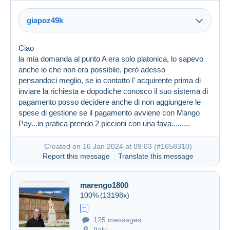
giapoz49k
Ciao
la mia domanda al punto A era solo platonica, lo sapevo
anche io che non era possibile, però adesso
pensandoci meglio, se io contatto l' acquirente prima di
inviare la richiesta e dopodiche conosco il suo sistema di
pagamento posso decidere anche di non aggiungere le
spese di gestione se il pagamento avviene con Mango
Pay...in pratica prendo 2 piccioni con una fava.........
Created on 16 Jan 2024 at 09:03 (
#1658310
)
Report this message
Translate this message
marengo1800
100%
(13198x)
125 messages
Created on 16 Jan 2024 at 07:58
#1658206
Italy