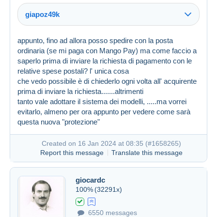
giapoz49k
appunto, fino ad allora posso spedire con la posta
ordinaria (se mi paga con Mango Pay) ma come faccio a
Link (https)
saperlo prima di inviare la richiesta di pagamento con le
Link (https)
relative spese postali? l' unica cosa
che vedo possibile è di chiederlo ogni volta all' acquirente
prima di inviare la richiesta.......altrimenti
tanto vale adottare il sistema dei modelli, .....ma vorrei
evitarlo, almeno per ora appunto per vedere come sarà
questa nuova "protezione"
Created on 16 Jan 2024 at 05:03
#1657775
Created on 16 Jan 2024 at 08:35 (
#1658265
)
Report this message
Translate this message
giocardc
100%
(32291x)
Created on 16 Jan 2024 at 07:58
#1658206
6550 messages