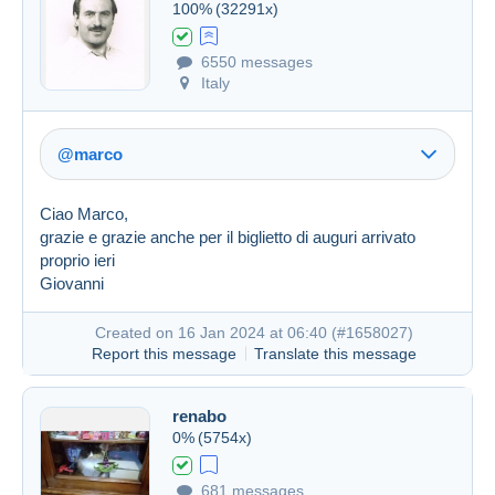
100%
(32291x)
6550 messages
Italy
@marco
Ciao Marco,
grazie e grazie anche per il biglietto di auguri arrivato
proprio ieri
Giovanni
Link (https)
Created on 16 Jan 2024 at 06:40 (
#1658027
)
Report this message
Translate this message
renabo
Created on 16 Jan 2024 at 06:35
#1658012
0%
(5754x)
681 messages