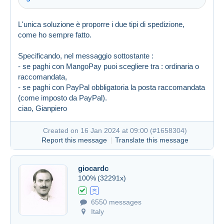
L'unica soluzione è proporre i due tipi di spedizione,
come ho sempre fatto.
Specificando, nel messaggio sottostante :
- se paghi con MangoPay puoi scegliere tra : ordinaria o
raccomandata,
- se paghi con PayPal obbligatoria la posta raccomandata
(come imposto da PayPal).
ciao, Gianpiero
Created on 16 Jan 2024 at 09:00 (
#1658304
)
Report this message
Translate this message
giocardc
Created on 16 Jan 2024 at 08:35
#1658265
100%
(32291x)
6550 messages
Italy