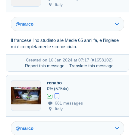
Italy
@marco
Il francese l'ho studiato alle Medie 65 anni fa, e l'inglese
mi é completamente sconosciuto.
Created on 16 Jan 2024 at 07:17 (
#1658102
)
Report this message
Translate this message
Link (https)
renabo
0%
(5754x)
Created on 16 Jan 2024 at 06:35
#1658012
681 messages
Italy
@marco