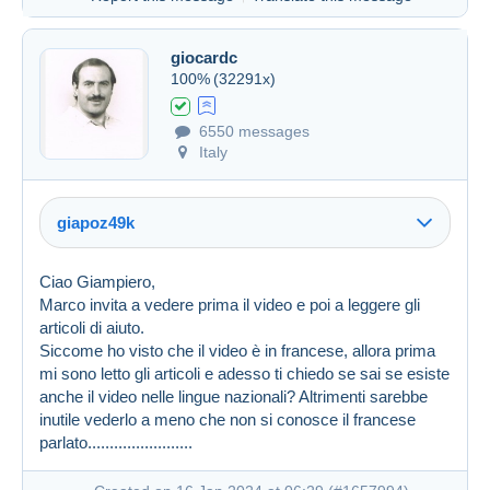
giocardc
100%
(32291x)
6550 messages
Italy
giapoz49k
Ciao Giampiero,
Marco invita a vedere prima il video e poi a leggere gli
articoli di aiuto.
Siccome ho visto che il video è in francese, allora prima
mi sono letto gli articoli e adesso ti chiedo se sai se esiste
anche il video nelle lingue nazionali? Altrimenti sarebbe
inutile vederlo a meno che non si conosce il francese
Created on 16 Jan 2024 at 05:46
#1657892
parlato........................