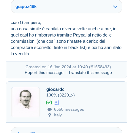
giapoz49k
ciao Giampiero,
una cosa simile è capitata diverse volte anche a me, in
Created on 16 Jan 2024 at 09:26
#1658349
quei casi ho rimborsato tramitre Paypal al netto delle
commissioni (che cosi' sono rimaste a carico del
compratore scorretto, finito in black list) e poi ho annullato
la vendita
Created on 16 Jan 2024 at 10:40 (
#1658493
)
Report this message
Translate this message
giocardc
100%
(32291x)
6550 messages
Italy