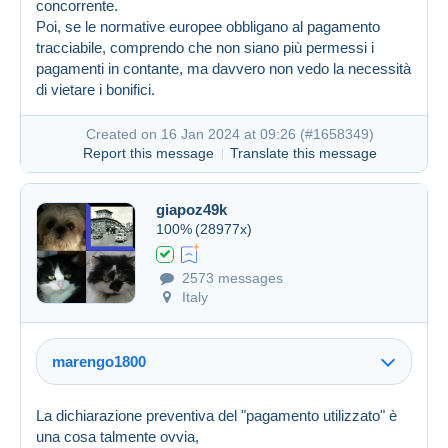
concorrente.
Created on 16 Jan 2024 at 07:58
#1658206
Poi, se le normative europee obbligano al pagamento
tracciabile, comprendo che non siano più permessi i
pagamenti in contante, ma davvero non vedo la necessità
di vietare i bonifici.
Created on 16 Jan 2024 at 09:26 (
#1658349
)
Report this message
Translate this message
giapoz49k
100%
(28977x)
2573 messages
Italy
marengo1800
La dichiarazione preventiva del "pagamento utilizzato" è
una cosa talmente ovvia,