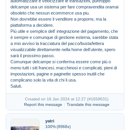
automatizzare e velocizzare le transazioni, purtroppo
delcampe usa un sistema per fare compravendita oramai
obsoleto che nessun ecommerce usa piu.
Non dovrebbe essere il venditore a proporre, ma la
piattaforma a decidere.
Più utile e semplice dell' integrazione del pagamento, che
è sempre e comunque di gestione esterna, sarebbe stata
a mio avviso la tracciatura del pacco/busta/lettera
visualizzabile direttamente nella home dell'utente, spero
sarà il prossimo passo.
Comunque delcampe si conferma essere come più o
meno tutti i siti francesi, macchinosi e complicati, pieni di
impostazioni, pagine e paginette spesso inutili che
complicano solo la vita di chi li usa.
Created on 16 Jan 2024 at 12:12
#1658616
Saluti.
Created on 16 Jan 2024 at 12:27 (
#1658631
)
Report this message
Translate this message
yatri
100%
(8968x)