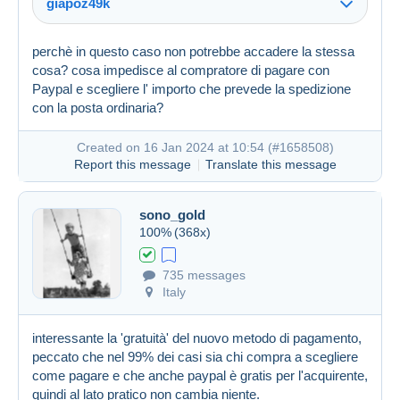
giapoz49k
Created on 16 Jan 2024 at 09:53
#1658430
perchè in questo caso non potrebbe accadere la stessa
cosa? cosa impedisce al compratore di pagare con
Paypal e scegliere l' importo che prevede la spedizione
con la posta ordinaria?
Created on 16 Jan 2024 at 10:54 (
#1658508
)
Report this message
Translate this message
sono_gold
100%
(368x)
735 messages
Created on 16 Jan 2024 at 09:00
#1658304
Italy
interessante la 'gratuità' del nuovo metodo di pagamento,
peccato che nel 99% dei casi sia chi compra a scegliere
come pagare e che anche paypal è gratis per l'acquirente,
quindi al lato pratico non cambia niente.