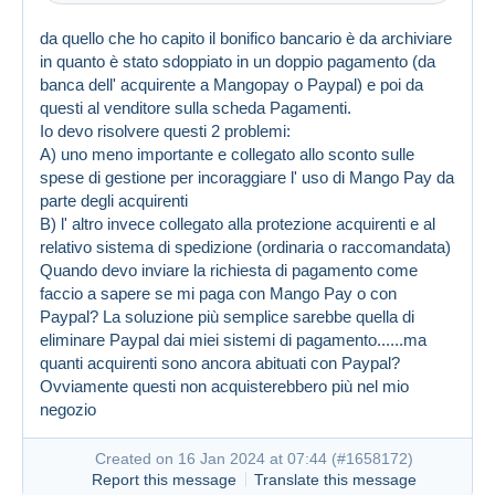
da quello che ho capito il bonifico bancario è da archiviare
in quanto è stato sdoppiato in un doppio pagamento (da
banca dell' acquirente a Mangopay o Paypal) e poi da
questi al venditore sulla scheda Pagamenti.
Io devo risolvere questi 2 problemi:
A) uno meno importante e collegato allo sconto sulle
spese di gestione per incoraggiare l' uso di Mango Pay da
Created on 16 Jan 2024 at 05:46
#1657892
parte degli acquirenti
Link (https)
B) l' altro invece collegato alla protezione acquirenti e al
relativo sistema di spedizione (ordinaria o raccomandata)
Quando devo inviare la richiesta di pagamento come
faccio a sapere se mi paga con Mango Pay o con
Paypal? La soluzione più semplice sarebbe quella di
eliminare Paypal dai miei sistemi di pagamento......ma
quanti acquirenti sono ancora abituati con Paypal?
Ovviamente questi non acquisterebbero più nel mio
negozio
Created on 16 Jan 2024 at 07:44 (
#1658172
)
Report this message
Translate this message