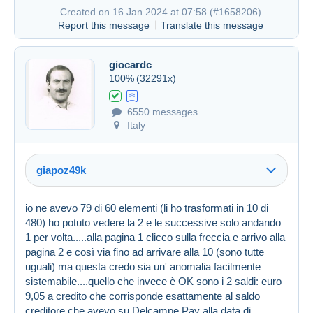
Created on 16 Jan 2024 at 07:58 (
#1658206
)
Report this message
Translate this message
giocardc
100%
(32291x)
6550 messages
Italy
giapoz49k
Created on 16 Jan 2024 at 07:44
#1658172
io ne avevo 79 di 60 elementi (li ho trasformati in 10 di
480) ho potuto vedere la 2 e le successive solo andando
1 per volta.....alla pagina 1 clicco sulla freccia e arrivo alla
pagina 2 e così via fino ad arrivare alla 10 (sono tutte
uguali) ma questa credo sia un' anomalia facilmente
sistemabile....quello che invece è OK sono i 2 saldi: euro
9,05 a credito che corrisponde esattamente al saldo
creditore che avevo su Delcampe Pay alla data di