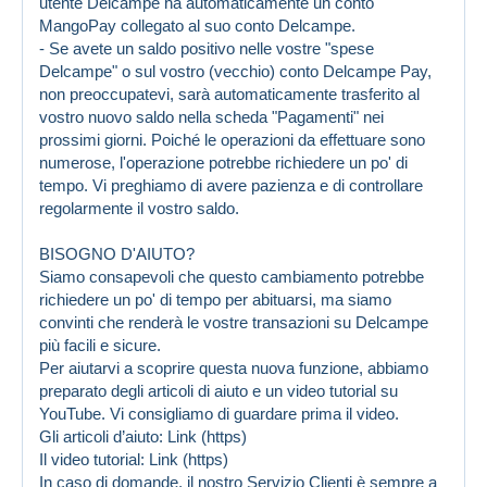
utente Delcampe ha automaticamente un conto
MangoPay collegato al suo conto Delcampe.
- Se avete un saldo positivo nelle vostre "spese
Delcampe" o sul vostro (vecchio) conto Delcampe Pay,
non preoccupatevi, sarà automaticamente trasferito al
vostro nuovo saldo nella scheda "Pagamenti" nei
prossimi giorni. Poiché le operazioni da effettuare sono
numerose, l'operazione potrebbe richiedere un po' di
tempo. Vi preghiamo di avere pazienza e di controllare
regolarmente il vostro saldo.
BISOGNO D'AIUTO?
Siamo consapevoli che questo cambiamento potrebbe
richiedere un po' di tempo per abituarsi, ma siamo
convinti che renderà le vostre transazioni su Delcampe
più facili e sicure.
Per aiutarvi a scoprire questa nuova funzione, abbiamo
preparato degli articoli di aiuto e un video tutorial su
YouTube. Vi consigliamo di guardare prima il video.
Gli articoli d’aiuto:
Link (https)
Il video tutorial:
Link (https)
In caso di domande, il nostro Servizio Clienti è sempre a