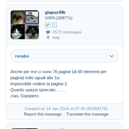
giapoz49k
100%
(28977x)
2573 messages
Italy
renabo
Anche per me ci sono 76 pagine (di 60 elementi per
pagina) tutte uguali alla 1a;
impossibile vedere la pagina 2.
Quanto spazio sprecato. . . . .
ciao, Gianpiero
Created on 16 Jan 2024 at 07:46 (
#1658178
)
Report this message
Translate this message
Created on 16 Jan 2024 at 07:25
#1658117