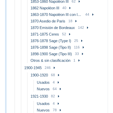
1853-1860 Napoléon III
62
1862 Napoléon III
40
1863-1870 Napoléon III con laureles
44
1870 Asedio de Paris
18
1870 Emisión de Bordeaux
142
1871-1875 Ceres
52
1876-1878 Sage (Type I)
25
1876-1898 Sage (Tipo II)
116
1898-1900 Sage (Tipo III)
33
Otros & sin clasificación
1
1900-1945
246
1900-1920
68
Usados
4
Nuevos
64
1921-1930
82
Usados
4
Nuevos
78