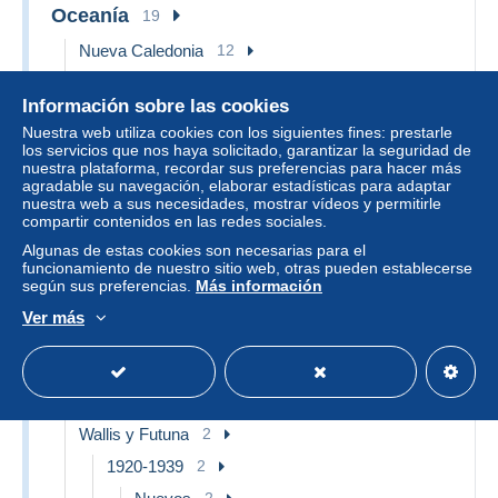
Oceanía
19
Nueva Caledonia
12
1859-1909
12
Información sobre las cookies
Usados
2
Nuestra web utiliza cookies con los siguientes fines: prestarle
Nuevos
10
los servicios que nos haya solicitado, garantizar la seguridad de
nuestra plataforma, recordar sus preferencias para hacer más
Nueva Zelanda
1
agradable su navegación, elaborar estadísticas para adaptar
nuestra web a sus necesidades, mostrar vídeos y permitirle
1907-1947 Dominion
1
compartir contenidos en las redes sociales.
1920-29
1
Algunas de estas cookies son necesarias para el
funcionamiento de nuestro sitio web, otras pueden establecerse
Nuevos
1
según sus preferencias.
Más información
Polinesia Francesa
3
Ver más
Aéreo
2
Nuevos
2
Cuadernillos
1
Wallis y Futuna
2
1920-1939
2
2