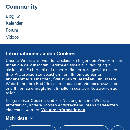
Community
Blog
Kalender
Forum
Videos
Hilfe
Informationen zu den Cookies
Online-Hilfe
Unsere Website verwendet Cookies zu folgenden Zwecken: um
Ihnen die gewünschten Serviceleitungen zur Verfügung zu
Auf Delcampe kaufen
stellen, die Sicherheit auf unserer Plattform zu gewährleisten,
Auf Delcampe verkaufen
Ihre Präferenzen zu speichern, um Ihnen das Surfen
angenehmer zu machen, Statistiken zu erstellen, um unsere
Eine sichere Website
Website an Ihre Bedürfnisse anzupassen, Videos anzuzeigen
und Ihnen zu ermöglichen, Inhalte in sozialen Netzwerken zu
teilen.
Einige dieser Cookies sind zur Nutzung unserer Website
erforderlich, andere können entsprechend Ihren Präferenzen
eingestellt werden.
Weitere Informationen
Mehr dazu
Deutsch
USD
Standardmodus
America