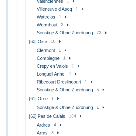
Valenciennes
1
Villeneuve d'Ascq
1
Wattrelos
1
Wormhout
3
Sonstige & Ohne Zuordnung
73
[60] Oise
10
Clermont
1
Compiegne
1
Crepy en Valois
1
Longueil Annel
1
Ribecourt Dreslincourt
1
Sonstige & Ohne Zuordnung
5
[61] Orne
1
Sonstige & Ohne Zuordnung
1
[62] Pas de Calais
164
Ardres
4
Arras
3