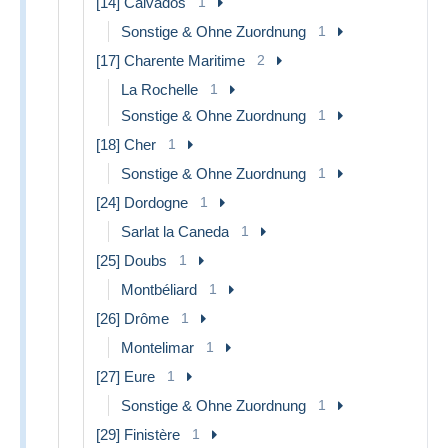
[14] Calvados
1
Sonstige & Ohne Zuordnung
1
[17] Charente Maritime
2
La Rochelle
1
Sonstige & Ohne Zuordnung
1
[18] Cher
1
Sonstige & Ohne Zuordnung
1
[24] Dordogne
1
Sarlat la Caneda
1
[25] Doubs
1
Montbéliard
1
[26] Drôme
1
Montelimar
1
[27] Eure
1
Sonstige & Ohne Zuordnung
1
[29] Finistère
1