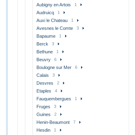
Aubigny en Artois
1
Audruicq
1
Auxi le Chateau
1
Avesnes le Comte
3
Bapaume
1
Berck
3
Bethune
1
Beuvry
6
Boulogne sur Mer
6
Calais
3
Desvres
2
Etaples
4
Fauquembergues
1
Fruges
3
Guines
2
Henin-Beaumont
7
Hesdin
1