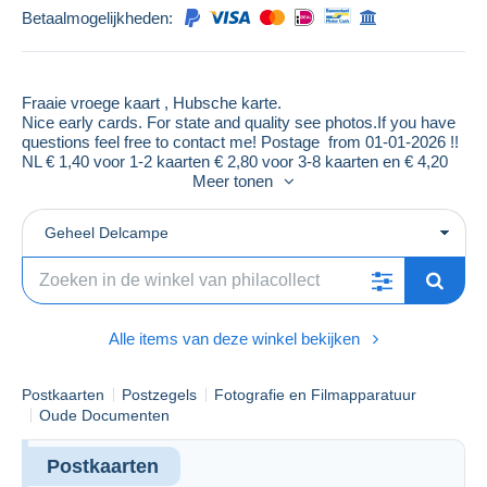
Betaalmogelijkheden:
Fraaie vroege kaart , Hubsche karte.
Nice early cards. For state and quality see photos.If you have
questions feel free to contact me! Postage from 01-01-2026 !!
NL € 1,40 voor 1-2 kaarten € 2,80 voor 3-8 kaarten en € 4,20
voor 9+ kaarten . Worldwide € 2,10 for 1-2cards
Meer tonen
€ 4,20 for 3-8 cards € 6,30 for 9+ cards.
.(Worldwide)This is for postage via regular letter
Geheel Delcampe
(NO insurance and send at your own
risk!) Registration/Insurance possible for € 15,00
(Europe) or € 17,50 (rest of the World)this postage is for 1
or more cards!Payment via Banktransfer
(only possible in
Euro
county's!)
Alle items van deze winkel bekijken
Postkaarten
Postzegels
Fotografie en Filmapparatuur
Oude Documenten
Postkaarten