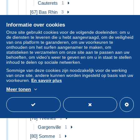
Cauterets
1
[67] Bas Rhin
3
Dambach-la-ville
1
Informatie over cookies
Andere & zonder classificatie
2
Onze site gebruikt cookies voor de volgende doeleinden: om u
de diensten te leveren die u hebt aangevraagd, om de veiligheid
[71] Saône et Loire
1
van ons platform te garanderen, om uw voorkeuren te
Andere & zonder classificatie
1
onthouden om het surfen aangenamer te maken, om
statistieken te verzamelen om onze site aan te passen aan uw
[75] Paris
2
behoeften, om video's weer te geven en om u in staat te stellen
inhoud te delen op sociale netwerken.
Arrondissement
2
Sommige van deze cookies zijn noodzakelijk voor de werking
Arrondissement: 07
1
van onze site, andere kunnen worden ingesteld op basis van uw
voorkeuren.
En savoir plus
Arrondissement: 14
1
Meer tonen
[76] Seine Maritime
2
Bonsecours
1
Caudebec-en-Caux
1
[78] Yvelines
1
Gargenville
1
[80] Somme
1