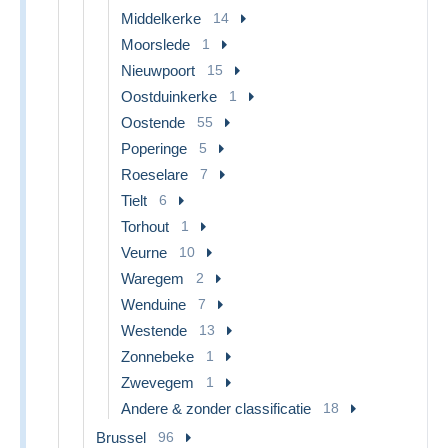
Middelkerke
14
Moorslede
1
Nieuwpoort
15
Oostduinkerke
1
Oostende
55
Poperinge
5
Roeselare
7
Tielt
6
Torhout
1
Veurne
10
Waregem
2
Wenduine
7
Westende
13
Zonnebeke
1
Zwevegem
1
Andere & zonder classificatie
18
Brussel
96