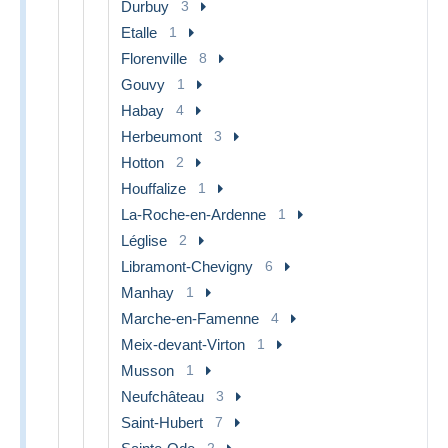
Durbuy
3
Etalle
1
Florenville
8
Gouvy
1
Habay
4
Herbeumont
3
Hotton
2
Houffalize
1
La-Roche-en-Ardenne
1
Léglise
2
Libramont-Chevigny
6
Manhay
1
Marche-en-Famenne
4
Meix-devant-Virton
1
Musson
1
Neufchâteau
3
Saint-Hubert
7
2