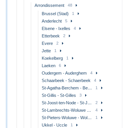
Arrondissement
48
Brussel (Stad)
1
Anderlecht
5
Elsene - Ixelles
4
Etterbeek
2
Evere
2
Jette
1
Koekelberg
1
Laeken
6
Oudergem - Auderghem
4
Schaarbeek - Schaerbeek
4
St-Agatha-Berchem - Berchem-Ste-Agathe
1
St-Gillis - St-Gilles
3
St-Joost-ten-Node - St-Josse-ten-Noode
2
St-Lambrechts-Woluwe - Woluwe-St-Lambert
4
St-Pieters-Woluwe - Woluwe-St-Pierre
1
Ukkel - Uccle
1