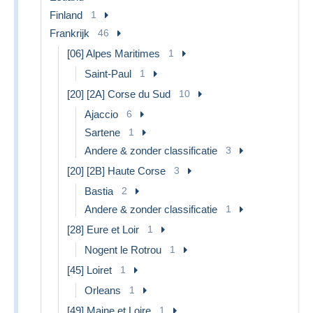
Finland
1
Frankrijk
46
[06] Alpes Maritimes
1
Saint-Paul
1
[20] [2A] Corse du Sud
10
Ajaccio
6
Sartene
1
Andere & zonder classificatie
3
[20] [2B] Haute Corse
3
Bastia
2
Andere & zonder classificatie
1
[28] Eure et Loir
1
Nogent le Rotrou
1
[45] Loiret
1
Orleans
1
[49] Maine et Loire
1