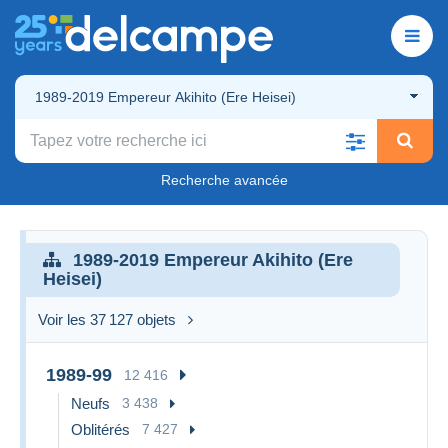
1989-2019 Empereur Akihito (Ere Heisei)
Recherche avancée
1989-2019 Empereur Akihito (Ere
Heisei)
Voir les 37 127 objets
1989-99
12 416
Neufs
3 438
Oblitérés
7 427