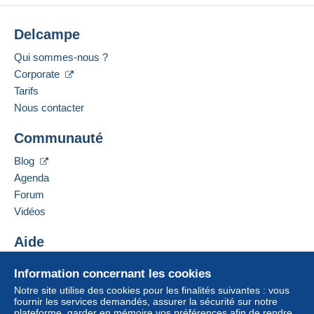
Delcampe
Qui sommes-nous ?
Corporate
Tarifs
Nous contacter
Communauté
Blog
Agenda
Forum
Vidéos
Aide
Centre d'aide
Information concernant les cookies
Acheter sur Delcampe
Notre site utilise des cookies pour les finalités suivantes : vous
Vendre sur Delcampe
fournir les services demandés, assurer la sécurité sur notre
plateforme, garder en mémoire vos préférences afin de rendre