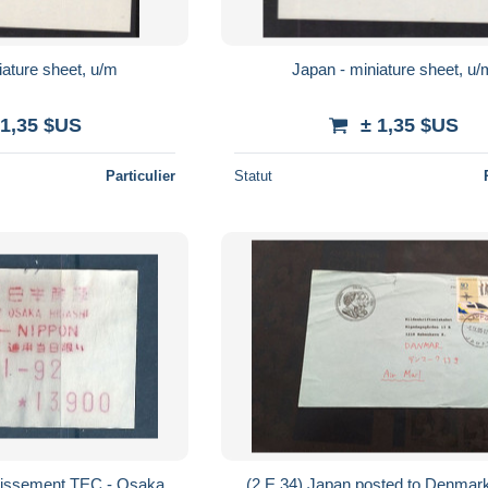
iature sheet, u/m
Japan - miniature sheet, u/
 1,35 $US
± 1,35 $US
Particulier
Statut
chissement TEC - Osaka
(2 E 34) Japan posted to Denma