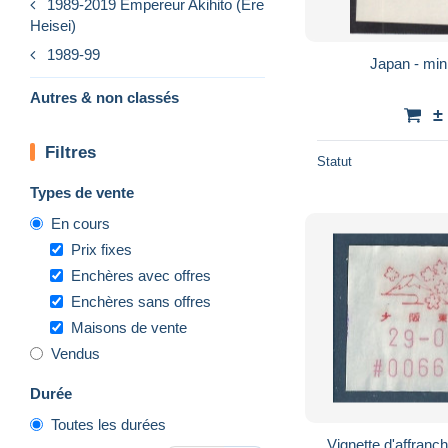
1989-2019 Empereur Akihito (Ere
Heisei)
1989-99
Japan - min
Autres & non classés
±
Filtres
Statut
Types de vente
En cours
Prix fixes
Enchères avec offres
Enchères sans offres
Maisons de vente
Vendus
Durée
Toutes les durées
Vignette d'affran