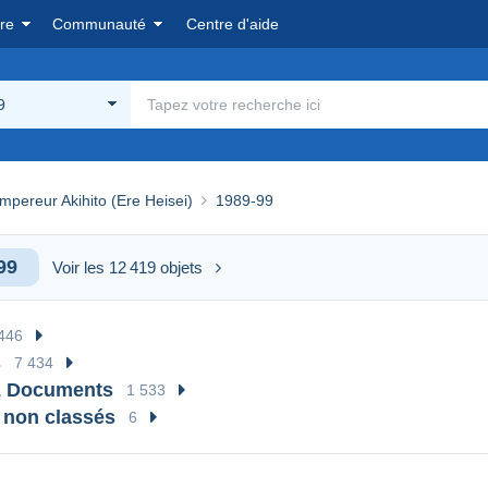
re
Communauté
Centre d'aide
9
pereur Akihito (Ere Heisei)
1989-99
99
Voir les 12 419 objets
446
s
7 434
& Documents
1 533
 non classés
6