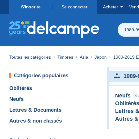
S'inscrire
Se connecter
Acheter
Vend
1989-9
Toutes les catégories
Timbres
Asie
Japon
1989-2019 Em
Catégories populaires
1989-
Oblitérés
Neufs
3 
Neufs
Oblitéré
Lettres & Documents
Lettres 
Autres &
Autres & non classés