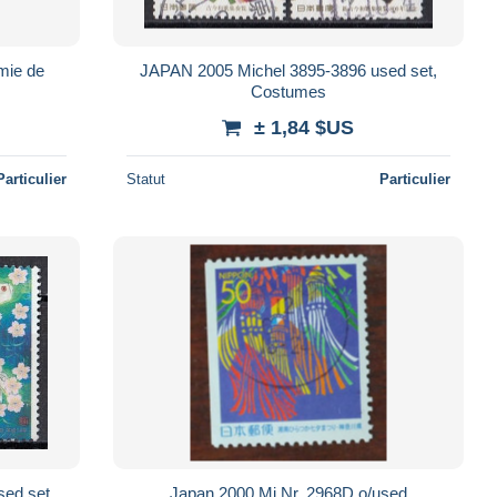
mie de
JAPAN 2005 Michel 3895-3896 used set,
Costumes
± 1,84 $US
Particulier
Statut
Particulier
sed set
Japan 2000 Mi.Nr. 2968D o/used