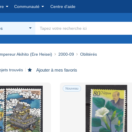
re
Communauté
Centre d'aide
és
pereur Akihito (Ere Heisei)
2000-09
Oblitérés
bjets trouvés
Ajouter à mes favoris
Nouveau