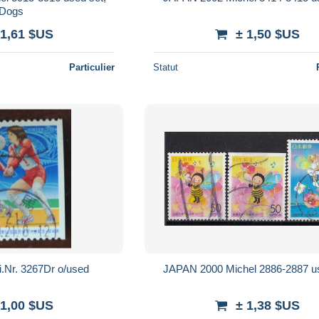
Dogs
 1,61 $US
± 1,50 $US
Particulier
Statut
.Nr. 3267Dr o/used
JAPAN 2000 Michel 2886-2887 u
 1,00 $US
± 1,38 $US