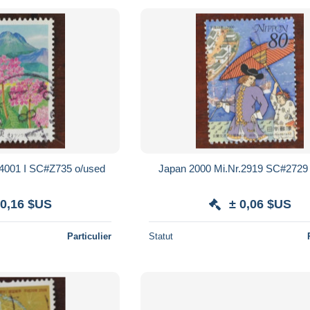
Japan 2006 Mi.Nr.4001 I SC#Z735 o/used
 0,16 $US
± 0,06 $US
Particulier
Statut