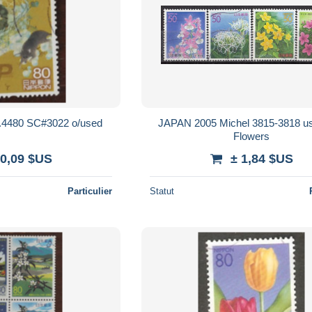
Japan 2008 Mi.Nr.4480 SC#3022 o/used
JAPAN 2005 Michel 3815-3818 us
Flowers
 0,09 $US
± 1,84 $US
Particulier
Statut