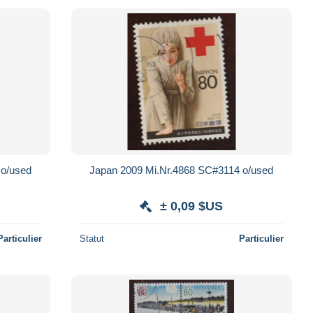
Japan 2000 Mi.Nr.2919 SC#2729 o/used
Japan 2009 Mi.Nr.4868 SC#3114 o/used
± 0,09 $US
Particulier
Statut
Particulier