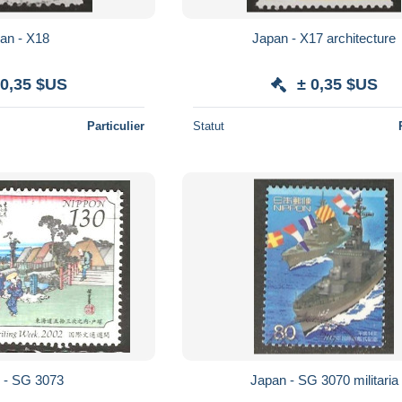
an - X18
Japan - X17 architecture
 0,35 $US
± 0,35 $US
Particulier
Statut
 - SG 3073
Japan - SG 3070 militaria