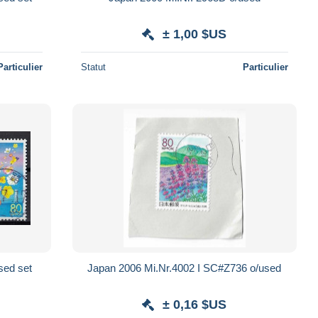
± 1,00 $US
Particulier
Statut
Particulier
sed set
Japan 2006 Mi.Nr.4002 I SC#Z736 o/used
± 0,16 $US