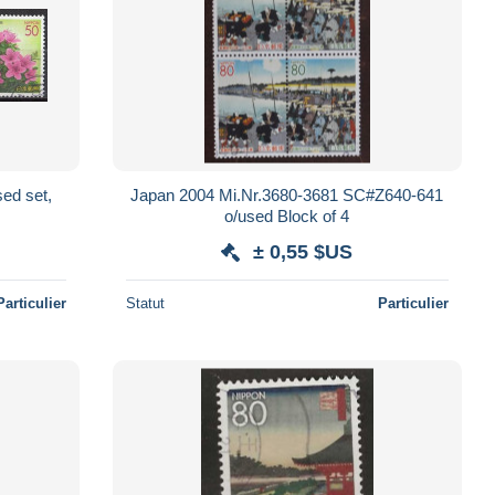
ed set,
Japan 2004 Mi.Nr.3680-3681 SC#Z640-641
o/used Block of 4
± 0,55 $US
Particulier
Statut
Particulier