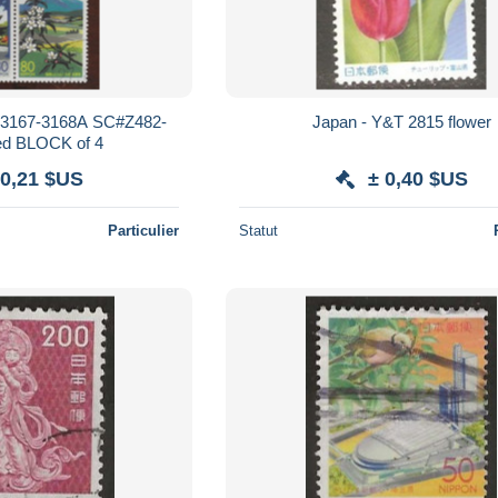
r.3167-3168A SC#Z482-
Japan - Y&T 2815 flower
/used BLOCK of 4
 0,21 $US
± 0,40 $US
Particulier
Statut