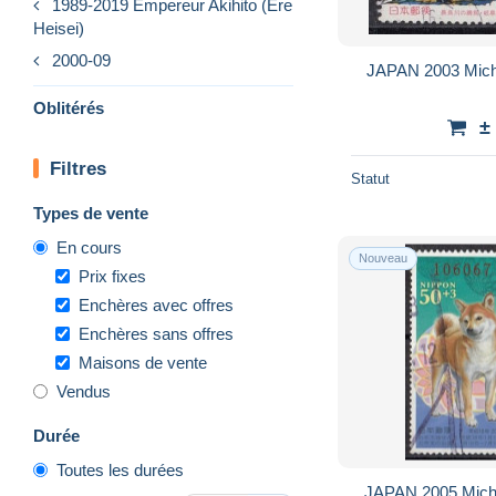
1989-2019 Empereur Akihito (Ere
Heisei)
2000-09
JAPAN 2003 Mich
Oblitérés
±
Filtres
Statut
Types de vente
En cours
Nouveau
Prix fixes
Enchères avec offres
Enchères sans offres
Maisons de vente
Vendus
Durée
Toutes les durées
JAPAN 2005 Miche