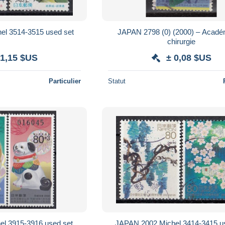
el 3514-3515 used set
JAPAN 2798 (0) (2000) – Acadé
chirurgie
 1,15 $US
± 0,08 $US
Particulier
Statut
l 3915-3916 used set,
JAPAN 2002 Michel 3414-3415 u