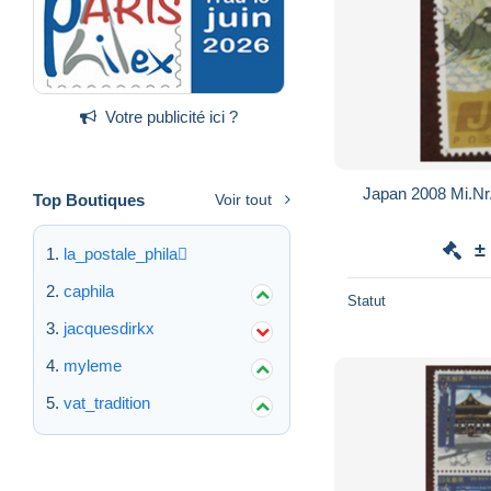
Votre publicité ici ?
Top Boutiques
Voir tout
±
la_postale_phila
caphila
Statut
jacquesdirkx
myleme
vat_tradition