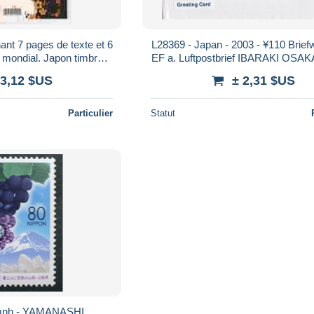
nt 7 pages de texte et 6
L28369 - Japan - 2003 - ¥110 Brief
e mondial. Japon timbres
EF a. Luftpostbrief IBARAKI OSA
857-862
-> Schweiz
 3,12 $US
± 2,31 $US
Particulier
Statut
mnh - YAMANASHI