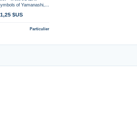
bols of Yamanashi,
Mount Fuji and Jewellry grapes traube raisin
 1,25 $US
Particulier