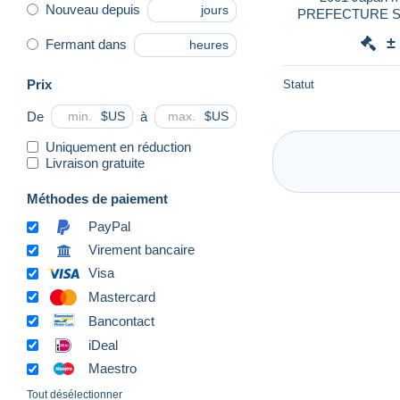
Nouveau depuis
jours
PREFECTURE Sym
±
Fermant dans
heures
Prix
Statut
De
à
$US
$US
Uniquement en réduction
Livraison gratuite
Méthodes de paiement
PayPal
Virement bancaire
Visa
Mastercard
Bancontact
iDeal
Maestro
Tout désélectionner