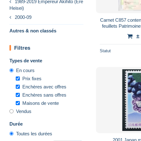
1989-2019 Empereur Akihito (Ere
Heisei)
2000-09
Carnet C857 contena
feuillets Patrimoin
Autres & non classés
N°
±
Filtres
Statut
Types de vente
En cours
Prix fixes
Enchères avec offres
Enchères sans offres
Maisons de vente
Vendus
Durée
Toutes les durées
2001 Japan 