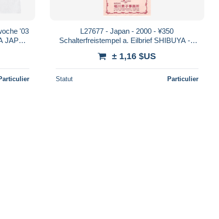
woche '03
L27677 - Japan - 2000 - ¥350
KA JAPAN
Schalterfreistempel a. Eilbrief SHIBUYA ->
TOYOHIRA (Sapporo)
± 1,16 $US
Particulier
Statut
Particulier