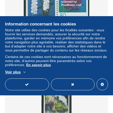
Information concernant les cookies
Notre site utilise des cookies pour les finalités suivantes : vous
Japan 1999 Orchid festival bottom booklet pair, Mint NH,
fournir les services demandés, assurer la sécurité sur notre
Nature - Flowers & Plants - Orchids
plateforme, garder en mémoire vos préférences afin de rendre
± 3,47 $US
votre navigation plus agréable, réaliser des statistiques dans le
but d’adapter notre site à vos besoins, afficher des vidéos et
vous permettre de partager du contenu sur les réseaux sociaux.
Statut
Professionnel
Certains de ces cookies sont nécessaires au fonctionnement de
notre site, d’autres peuvent être paramétrés selon vos
préférences.
En savoir plus
Voir plus
Nouveau