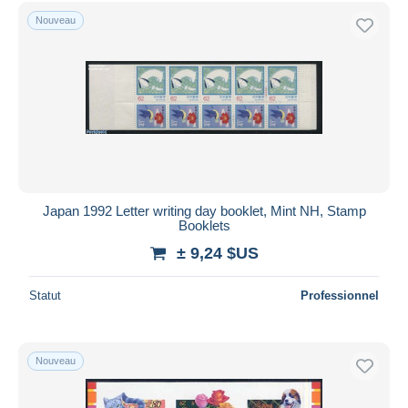
Uniquement en réduction
Nouveau
Livraison gratuite
Méthodes de paiement
PayPal
Virement bancaire
Visa
Mastercard
Bancontact
Japan 1992 Letter writing day booklet, Mint NH, Stamp
iDeal
Booklets
Maestro
± 9,24 $US
Tout désélectionner
Statut
Professionnel
Résidence du vendeur
Monde entier
Nouveau