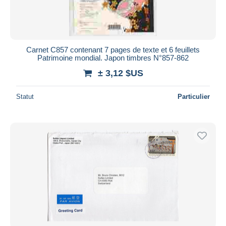
Autres & non classés
Durée
Toutes les durées
Nouveau
jours
Carnet C857 contenant 7 pages de texte et 6 feuillets
depuis
Patrimoine mondial. Japon timbres N°857-862
Fermant
heures
± 3,12 $US
dans
Prix
Statut
Particulier
De
à
$US
$US
Uniquement en réduction
Livraison gratuite
Méthodes de paiement
PayPal
Virement bancaire
Visa
Mastercard