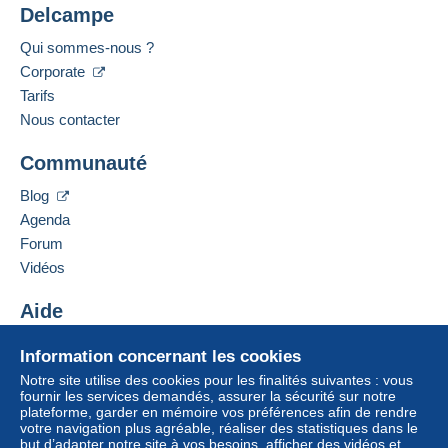
Delcampe
Qui sommes-nous ?
Corporate
Tarifs
Nous contacter
Communauté
Blog
Agenda
Forum
Vidéos
Aide
Centre d'aide
Information concernant les cookies
Acheter sur Delcampe
Notre site utilise des cookies pour les finalités suivantes : vous
Vendre sur Delcampe
fournir les services demandés, assurer la sécurité sur notre
plateforme, garder en mémoire vos préférences afin de rendre
Un site sécurisé
votre navigation plus agréable, réaliser des statistiques dans le
but d’adapter notre site à vos besoins, afficher des vidéos et