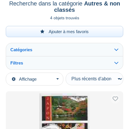
Recherche dans la catégorie
Autres & non
classés
4 objets trouvés
Ajouter à mes favoris
Catégories
Filtres
Tout voir
Types de vente
Affichage
Catégories principales
En cours
Timbres
Prix fixes
Asie
Enchères avec offres
Japon
Enchères sans offres
1989-2019 Empereur Akihito (Ere Heisei)
Maisons de vente
2000-09
Vendus