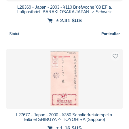
Bancontact
L28369 - Japan - 2003 - ¥110 Briefwoche '03 EF a.
iDeal
Luftpostbrief IBARAKI OSAKA JAPAN -> Schweiz
Maestro
± 2,31 $US
Tout désélectionner
Statut
Particulier
Résidence du vendeur
Monde entier
Appliquer
L27677 - Japan - 2000 - ¥350 Schalterfreistempel a.
Eilbrief SHIBUYA -> TOYOHIRA (Sapporo)
± 1,16 $US