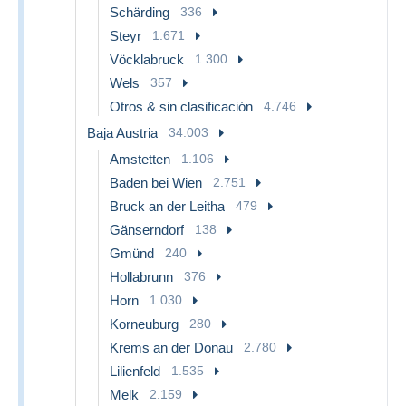
Schärding
336
Steyr
1.671
Vöcklabruck
1.300
Wels
357
Otros & sin clasificación
4.746
Baja Austria
34.003
Amstetten
1.106
Baden bei Wien
2.751
Bruck an der Leitha
479
Gänserndorf
138
Gmünd
240
Hollabrunn
376
Horn
1.030
Korneuburg
280
Krems an der Donau
2.780
Lilienfeld
1.535
Melk
2.159