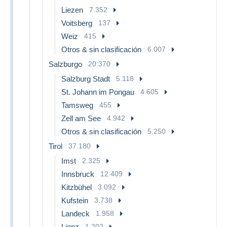
Liezen
7.352
Voitsberg
137
Weiz
415
Otros & sin clasificación
6.007
Salzburgo
20.370
Salzburg Stadt
5.118
St. Johann im Pongau
4.605
Tamsweg
455
Zell am See
4.942
Otros & sin clasificación
5.250
Tirol
37.180
Imst
2.325
Innsbruck
12.409
Kitzbühel
3.092
Kufstein
3.738
Landeck
1.958
Lienz
1.202