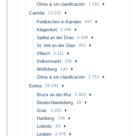
Otros & sin clasificación
1.181
Carintia
13.152
Feldkirchen in Kärnten
497
Klagenfurt
2.498
Spittal an der Drau
4.408
St. Veit an der Glan
452
Villach
2.111
Völkermarkt
295
Wolfsberg
140
Otros & sin clasificación
2.751
Estiria
25.241
Bruck an der Mur
5.802
Deutschlandsberg
18
Graz
3.203
Hartberg
746
Leibnitz
83
Leoben
1.478