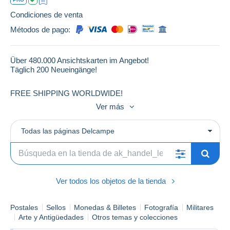
Condiciones de venta
Métodos de pago:
Über 480.000 Ansichtskarten im Angebot!
Täglich 200 Neueingänge!
FREE SHIPPING WORLDWIDE!
Ver más
**Deutsch:**
Liebe Sammlerfreunde, wir freuen uns, Ihnen mitteilen zu
Todas las páginas Delcampe
können, dass der Versand aller Ansichtskarten in unserem
Shop kostenlos ist. Genießen Sie eine vielfältige Auswahl ohne
zusätzliche Versandkosten. Viel Spaß beim Stöbern und
Entdecken!
Ver todos los objetos de la tienda
**English:**
Dear collectors, we are pleased to announce that shipping for
all postcards in our shop is free of charge. Enjoy a wide
Postales
Sellos
Monedas & Billetes
Fotografía
Militares
selection without any additional shipping fees. Happy browsing
Arte y Antigüedades
Otros temas y colecciones
and discovering!