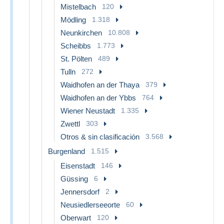
Mistelbach
120
Mödling
1.318
Neunkirchen
10.808
Scheibbs
1.773
St. Pölten
489
Tulln
272
Waidhofen an der Thaya
379
Waidhofen an der Ybbs
764
Wiener Neustadt
1.335
Zwettl
303
Otros & sin clasificación
3.568
Burgenland
1.515
Eisenstadt
146
Güssing
6
Jennersdorf
2
Neusiedlerseeorte
60
Oberwart
120