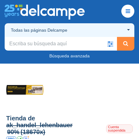
Todas las páginas Delcampe
Búsqueda avanzada
Tienda de
ak_handel_lehenbauer
Cuenta
90%
(18670x)
suspendida
PRO