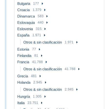
Bulgaria
177
Croacia
1.379
Dinamarca
583
Eslovaquia
440
Eslovenia
315
España
1.971
Otros & sin clasificación
1.971
Estonia
77
Finlandia
81
Francia
41.788
Otros & sin clasificación
41.788
Grecia
481
Holanda
2.945
Otros & sin clasificación
2.945
Hungría
1.305
Italia
23.751