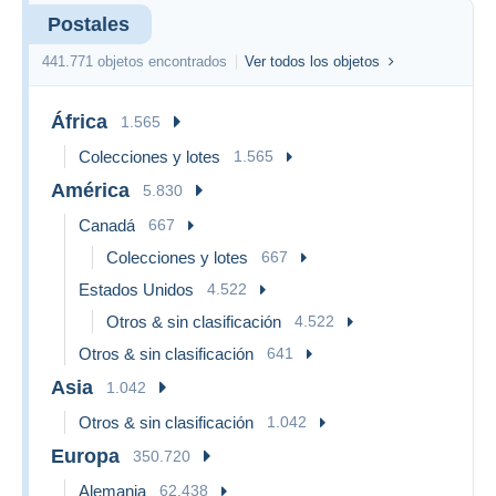
**Français:**
Postales
Chers collectionneurs, nous sommes ravis de vous annoncer
que l'expédition de toutes les cartes postales dans notre
441.771 objetos encontrados
Ver todos los objetos
boutique est gratuite. Profitez d'une large sélection sans frais
de port supplémentaires. Bonne recherche et découverte !
África
1.565
Colecciones y lotes
1.565
América
5.830
Canadá
667
Colecciones y lotes
667
Estados Unidos
4.522
Otros & sin clasificación
4.522
Otros & sin clasificación
641
Asia
1.042
Otros & sin clasificación
1.042
Europa
350.720
Alemania
62.438