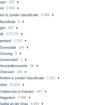
egro
157
and
2.945
re & zonder classificatie
2.945
Macedonië
5
gen
367
ijk
174.776
genland
1.515
Eisenstadt
146
Güssing
6
Jennersdorf
2
Neusiedlerseeorte
60
Oberwart
120
Andere & zonder classificatie
1.181
nthië
13.155
Feldkirchen in Kärnten
497
Klagenfurt
2.498
Spittal an der Drau
4.409