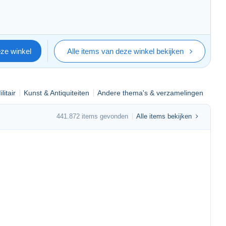
 ist. Genießen Sie eine vielfältige Auswahl ohne zusätzliche
eze winkel
Alle items van deze winkel bekijken
thout any additional shipping fees. Happy browsing and
ilitair
Kunst & Antiquiteiten
Andere thema's & verzamelingen
atuite. Profitez d'une large sélection sans frais de port
441.872 items gevonden
Alle items bekijken