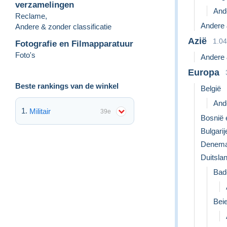
verzamelingen
Ande
Reclame
,
Andere 
Andere & zonder classificatie
Azië
1.0
Fotografie en Filmapparatuur
Foto's
Andere 
Europa
Beste rankings van de winkel
België
Ande
Militair
39e
Bosnië 
Bulgarij
Denema
Duitsla
Bad
Bei