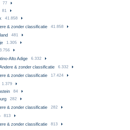
77
81
k
41.858
re & zonder classificatie
41.858
land
481
je
1.305
3.756
tino-Alto Adige
6.332
Andere & zonder classificatie
6.332
re & zonder classificatie
17.424
1.379
nstein
84
urg
282
re & zonder classificatie
282
o
813
re & zonder classificatie
813