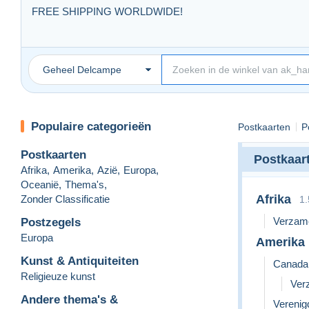
FREE SHIPPING WORLDWIDE!
**Deutsch:**
Liebe Sammlerfreunde, wir freuen uns, Ihnen mitteilen zu kön
Geheel Delcampe
Versandkosten. Viel Spaß beim Stöbern und Entdecken!
**English:**
Dear collectors, we are pleased to announce that shipping for 
discovering!
Populaire categorieën
Postkaarten
P
**Français:**
Chers collectionneurs, nous sommes ravis de vous annoncer que 
Postkaarten
Postkaar
supplémentaires. Bonne recherche et découverte !
Afrika
,
Amerika
,
Azië
,
Europa
,
Oceanië
,
Thema's
,
Afrika
Zonder Classificatie
1
Verzame
Postzegels
Europa
Amerika
Kunst & Antiquiteiten
Canada
Religieuze kunst
Ver
Andere thema's &
Verenig