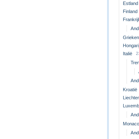
Estland
Finland
Frankrij
Ande
Grieken
Hongari
Italië
2
Tren
Ande
Kroatië
Liechte
Luxemb
Ande
Monac
Ande