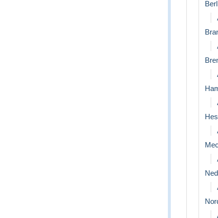
Berl
Bra
Bre
Ham
Hes
Mec
Ned
Nor