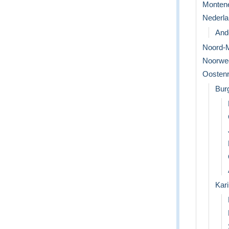
Monten
Nederl
Ande
Noord-
Noorwe
Oostenr
Bur
Kari