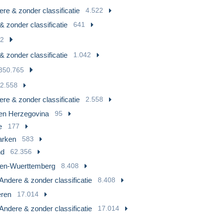
re & zonder classificatie
4.522
& zonder classificatie
641
42
& zonder classificatie
1.042
350.765
2.558
re & zonder classificatie
2.558
en Herzegovina
95
e
177
rken
583
nd
62.356
en-Wuerttemberg
8.408
Andere & zonder classificatie
8.408
eren
17.014
Andere & zonder classificatie
17.014