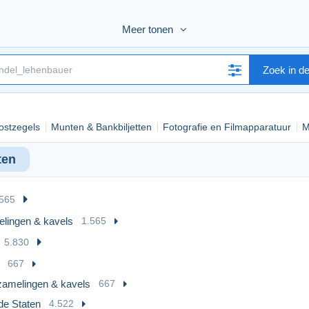
Meer tonen
nen, dass der Versand aller Ansichtskarten in unserem Shop kostenlos
Zoek in d
all postcards in our shop is free of charge. Enjoy a wide selection wi
ostzegels
Munten & Bankbiljetten
Fotografie en Filmapparatuur
M
l'expédition de toutes les cartes postales dans notre boutique est gr
ten
.565
lingen & kavels
1.565
5.830
667
zamelingen & kavels
667
de Staten
4.522