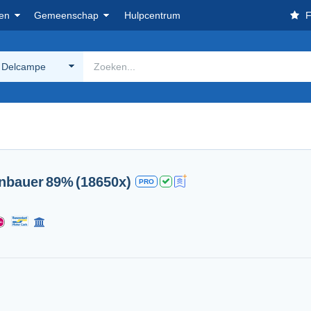
en
Gemeenschap
Hulpcentrum
F
 Delcampe
nbauer
89%
(18650x)
PRO