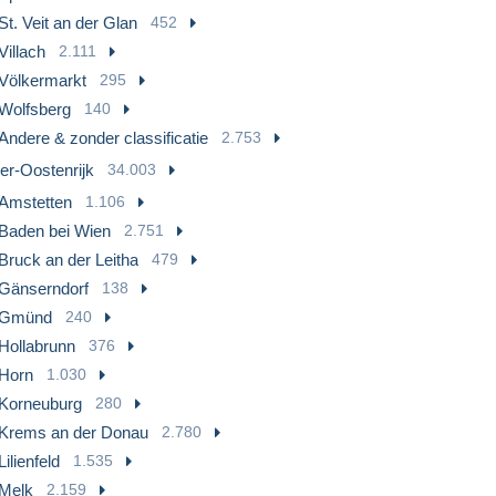
St. Veit an der Glan
452
Villach
2.111
Völkermarkt
295
Wolfsberg
140
Andere & zonder classificatie
2.753
er-Oostenrijk
34.003
Amstetten
1.106
Baden bei Wien
2.751
Bruck an der Leitha
479
Gänserndorf
138
Gmünd
240
Hollabrunn
376
Horn
1.030
Korneuburg
280
Krems an der Donau
2.780
Lilienfeld
1.535
Melk
2.159