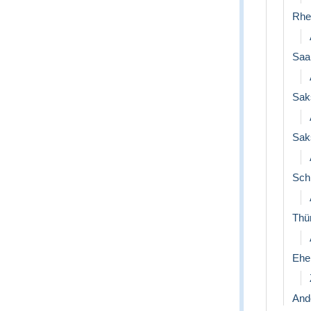
Rhe
Saa
Sak
Sak
Sch
Thü
Ehe
Ande