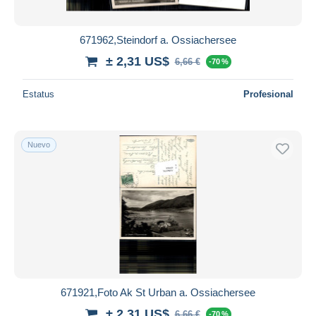
671962,Steindorf a. Ossiachersee
± 2,31 US$
6,66 €
-70 %
Estatus
Profesional
Nuevo
671921,Foto Ak St Urban a. Ossiachersee
± 2,31 US$
6,66 €
-70 %