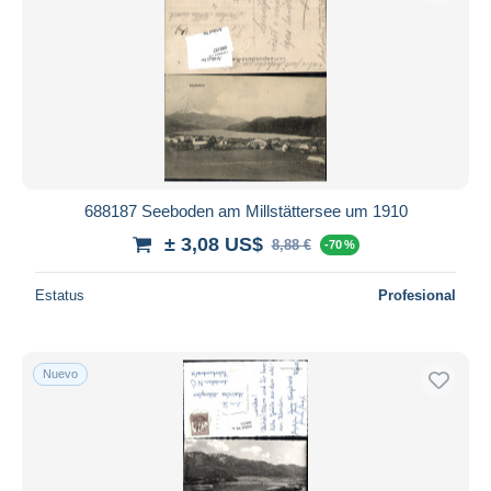
688187 Seeboden am Millstättersee um 1910
± 3,08 US$
8,88 €
-70 %
Estatus
Profesional
Nuevo