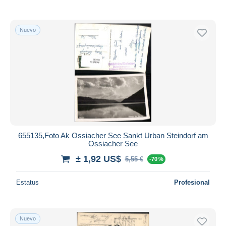
Nuevo
655135,Foto Ak Ossiacher See Sankt Urban Steindorf am
Ossiacher See
± 1,92 US$
5,55 €
-70 %
Estatus
Profesional
Nuevo