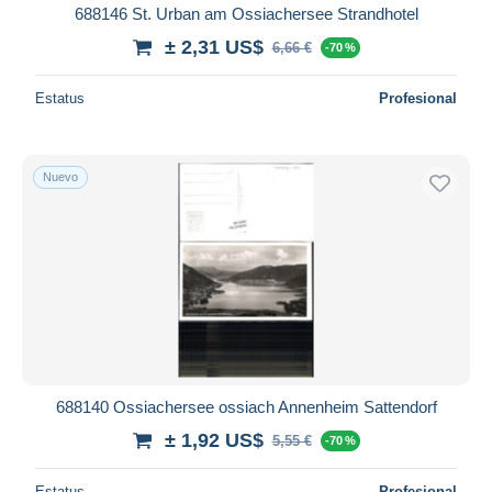
688146 St. Urban am Ossiachersee Strandhotel
± 2,31 US$
6,66 €
-70 %
Estatus
Profesional
Nuevo
688140 Ossiachersee ossiach Annenheim Sattendorf
± 1,92 US$
5,55 €
-70 %
Estatus
Profesional