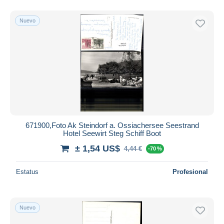
Nuevo
671900,Foto Ak Steindorf a. Ossiachersee Seestrand
Hotel Seewirt Steg Schiff Boot
± 1,54 US$
4,44 €
-70 %
Estatus
Profesional
Nuevo