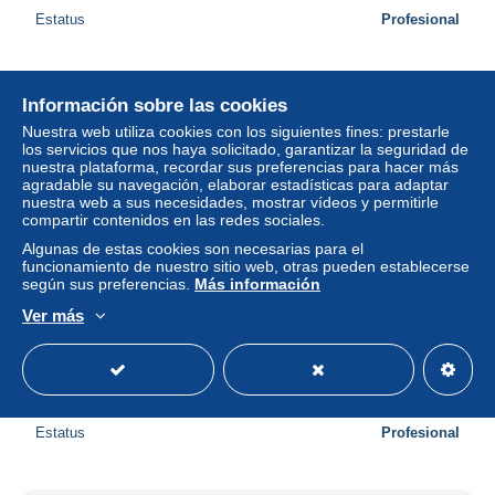
Estatus
Profesional
Nuevo
Información sobre las cookies
Nuestra web utiliza cookies con los siguientes fines: prestarle
los servicios que nos haya solicitado, garantizar la seguridad de
nuestra plataforma, recordar sus preferencias para hacer más
agradable su navegación, elaborar estadísticas para adaptar
nuestra web a sus necesidades, mostrar vídeos y permitirle
compartir contenidos en las redes sociales.
Algunas de estas cookies son necesarias para el
funcionamiento de nuestro sitio web, otras pueden establecerse
según sus preferencias.
Más información
Ver más
655076,Am Ossiachersee m. Dobratsch Ruderboot
Ossiach
± 1,92 US$
5,55 €
-70 %
Estatus
Profesional