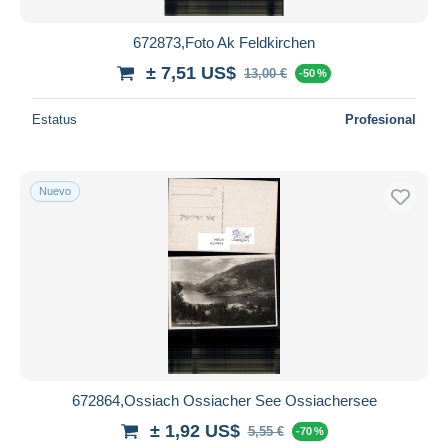
672873,Foto Ak Feldkirchen
± 7,51 US$
13,00 €
-50 %
Estatus
Profesional
Nuevo
672864,Ossiach Ossiacher See Ossiachersee
± 1,92 US$
5,55 €
-70 %