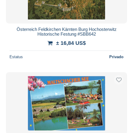
Duration
Todas las duraciones
Nuevo desde
Días
Österreich Feldkirchen Kärnten Burg Hochosterwitz
Historische Festung #SBB642
Cerrando dentro
horas
de
± 16,84 US$
Precio
Estatus
Privado
De
a
US$
US$
Sólo con descuento
Envío gratis
Métodos de pago
PayPal
Transferencia bancaria
Visa
Mastercard
Bancontact