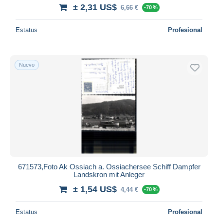
± 2,31 US$
6,66 €
-70 %
Estatus
Profesional
Nuevo
671573,Foto Ak Ossiach a. Ossiachersee Schiff Dampfer
Landskron mit Anleger
± 1,54 US$
4,44 €
-70 %
Estatus
Profesional