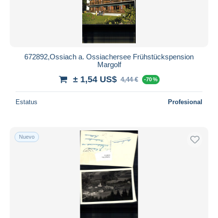
672892,Ossiach a. Ossiachersee Frühstückspension
Margolf
± 1,54 US$
4,44 €
-70 %
Estatus
Profesional
Nuevo