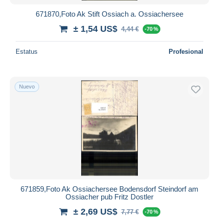
671870,Foto Ak Stift Ossiach a. Ossiachersee
± 1,54 US$
4,44 €
-70 %
Estatus
Profesional
Nuevo
671859,Foto Ak Ossiachersee Bodensdorf Steindorf am
Ossiacher pub Fritz Dostler
± 2,69 US$
7,77 €
-70 %