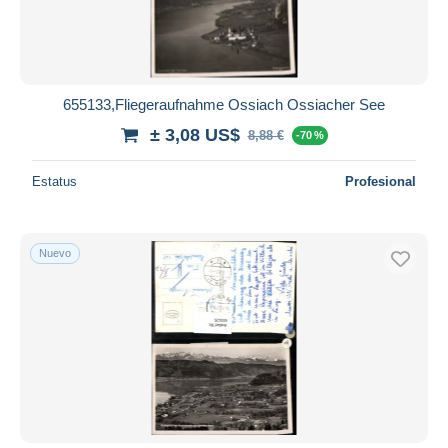
655133,Fliegeraufnahme Ossiach Ossiacher See
± 3,08 US$
8,88 €
-70 %
Estatus
Profesional
Nuevo