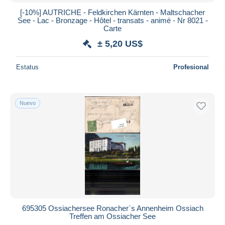
iDeal
[-10%] AUTRICHE - Feldkirchen Kärnten - Maltschacher
See - Lac - Bronzage - Hôtel - transats - animé - Nr 8021 -
Maestro
Carte
Deseleccionar todo
± 5,20 US$
Residencia del vendedor
Estatus
Profesional
Mundo entero
Nuevo
Aplicar
695305 Ossiachersee Ronacher`s Annenheim Ossiach
Treffen am Ossiacher See