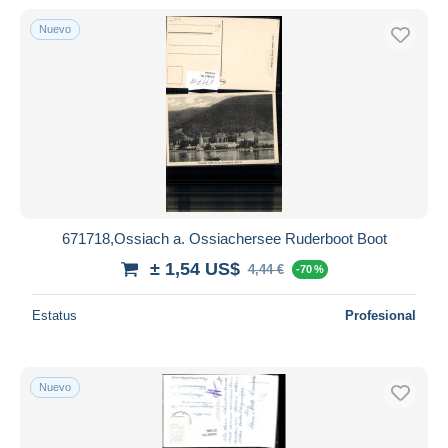
Nuevo
671718,Ossiach a. Ossiachersee Ruderboot Boot
± 1,54 US$
4,44 €
-70 %
Estatus
Profesional
Nuevo