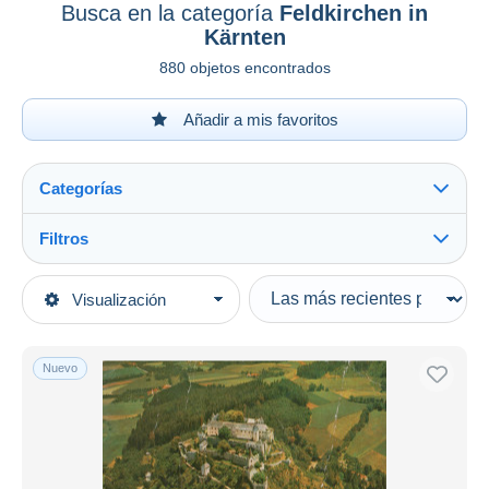
Busca en la categoría
Feldkirchen in
Kärnten
880 objetos encontrados
Añadir a mis favoritos
Categorías
Filtros
Ver todo
Tipo de venta
Visualización
Categorías principales
Activas
Postales
Precios fijos
Europa
Nuevo
Subasta con ofertas
Austria
Subastas sin pujas
Carintia
Casa de subastas
Vendidos
Feldkirchen in Kärnten