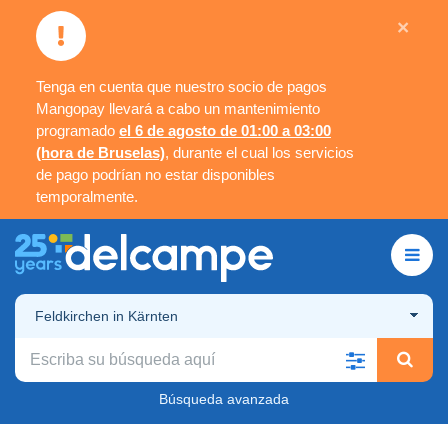
×
Tenga en cuenta que nuestro socio de pagos
Mangopay llevará a cabo un mantenimiento
programado
el 6 de agosto de 01:00 a 03:00
(hora de Bruselas)
, durante el cual los servicios
de pago podrían no estar disponibles
temporalmente.
Feldkirchen in Kärnten
Búsqueda avanzada