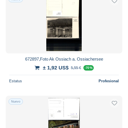
672897,Foto Ak Ossiach a. Ossiachersee
± 1,92 US$
5,55 €
-70 %
Estatus
Profesional
Nuevo