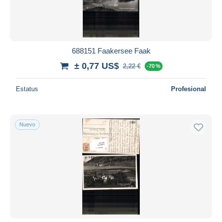
688151 Faakersee Faak
± 0,77 US$
2,22 €
-70 %
Estatus
Profesional
Nuevo