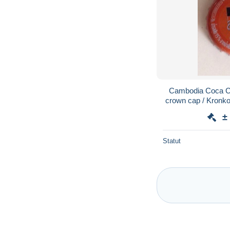
Cambodia Coca Co
crown cap / Kronko
±
Statut