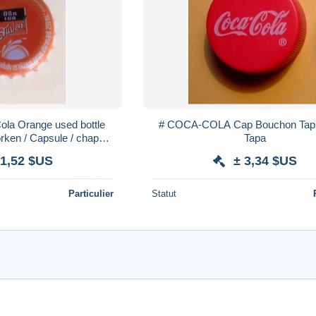
la Orange used bottle
# COCA-COLA Cap Bouchon Tap
rken / Capsule / chapa /
Tapa
tappi
 1,52 $US
± 3,34 $US
Particulier
Statut