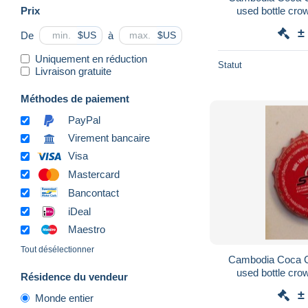
Prix
used bottle cro
Capsule /
±
De
à
$US
$US
Uniquement en réduction
Statut
Livraison gratuite
Méthodes de paiement
PayPal
Virement bancaire
Visa
Mastercard
Bancontact
iDeal
Maestro
Tout désélectionner
Cambodia Coca Co
used bottle cro
Résidence du vendeur
Capsule /
±
Monde entier