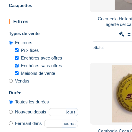
Casquettes
Coca-cola Hellenic wave ber
Filtres
agente del 
Types de vente
±
En cours
Statut
Prix fixes
Enchères avec offres
Enchères sans offres
Maisons de vente
Vendus
Durée
Toutes les durées
Nouveau depuis
jours
Fermant dans
heures
Cambodia Coca Co