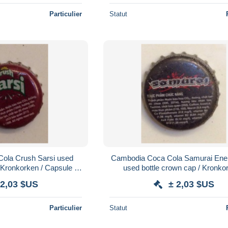
Particulier
Statut
ola Crush Sarsi used
Cambodia Coca Cola Samurai Ener
 Kronkorken / Capsule /
used bottle crown cap / Kronkor
a / tappi
Capsule / chapa / tappi
 2,03 $US
± 2,03 $US
Particulier
Statut