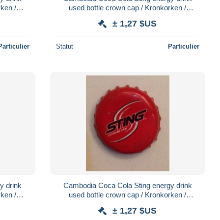
ken /
used bottle crown cap / Kronkorken /
Capsule / chapa / tappi
± 1,27 $US
Particulier
Statut
Particulier
y drink
Cambodia Coca Cola Sting energy drink
ken /
used bottle crown cap / Kronkorken /
Capsule / chapa / tappi
± 1,27 $US