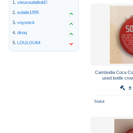
vieuxoudaltold
eulalie1995
voyonick
diroq
LOULOU64
Cambodia Coca Col
used bottle cro
Capsule /
±
Statut