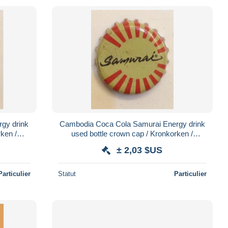
gy drink
Cambodia Coca Cola Samurai Energy drink
ken /
used bottle crown cap / Kronkorken /
Capsule / chapa / tappi
± 2,03 $US
Particulier
Statut
Particulier