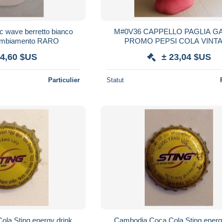
retto bianco
M#0V36 CAPPELLO PAGLIA G
cambiamento RARO
PROMO PEPSI COLA VINT
 4,60 $US
± 23,04 $US
Particulier
Statut
la Sting energy drink
Cambodia Coca Cola Sting energ