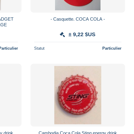
ADGET
- Casquette. COCA COLA -
AGE
± 9,22 $US
Particulier
Statut
Particulier
y drink
Cambodia Coca Cola Sting energy drink