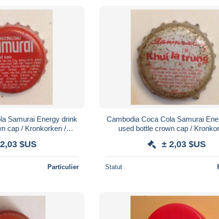
a Samurai Energy drink
Cambodia Coca Cola Samurai Ener
wn cap / Kronkorken /
used bottle crown cap / Kronkor
 chapa / tappi
Capsule / chapa / tappi
 2,03 $US
± 2,03 $US
Particulier
Statut