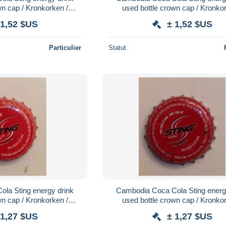
wn cap / Kronkorken /
used bottle crown cap / Kronkor
 chapa / tappi
Capsule / chapa / tappi
 1,52 $US
± 1,52 $US
Particulier
Statut
la Sting energy drink
Cambodia Coca Cola Sting energ
wn cap / Kronkorken /
used bottle crown cap / Kronkor
 chapa / tappi
Capsule / chapa / tappi
 1,27 $US
± 1,27 $US