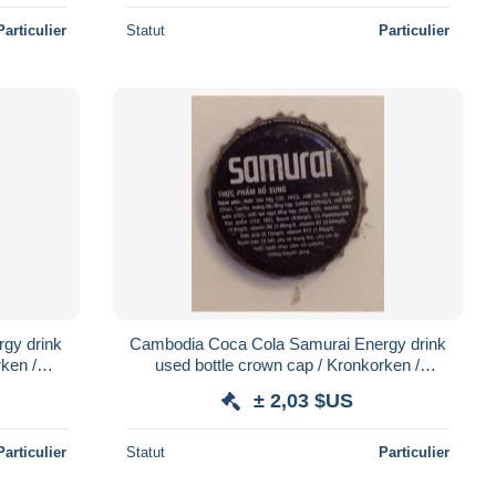
Particulier
Statut
Particulier
gy drink
Cambodia Coca Cola Samurai Energy drink
ken /
used bottle crown cap / Kronkorken /
Capsule / chapa / tappi
± 2,03 $US
Particulier
Statut
Particulier