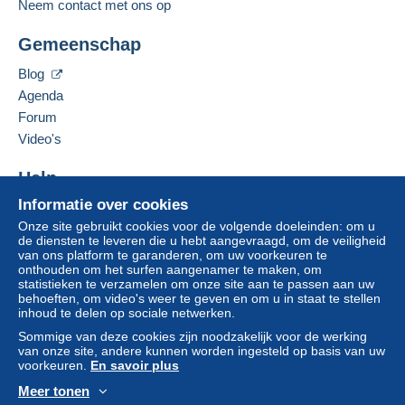
Neem contact met ons op
Gemeenschap
Blog
Agenda
Forum
Video's
Help
Informatie over cookies
Hulpcentrum
Onze site gebruikt cookies voor de volgende doeleinden: om u
Kopen op Delcampe
de diensten te leveren die u hebt aangevraagd, om de veiligheid
Verkopen op Delcampe
van ons platform te garanderen, om uw voorkeuren te
onthouden om het surfen aangenamer te maken, om
Een beveiligde website
statistieken te verzamelen om onze site aan te passen aan uw
behoeften, om video's weer te geven en om u in staat te stellen
inhoud te delen op sociale netwerken.
Sommige van deze cookies zijn noodzakelijk voor de werking
van onze site, andere kunnen worden ingesteld op basis van uw
voorkeuren.
En savoir plus
Meer tonen