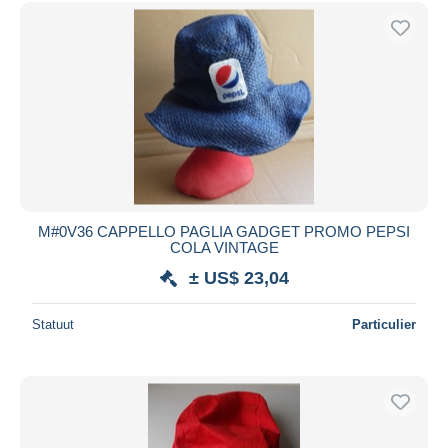
Gratis levering
Betaalmiddelen
PayPal
Bankoverschrijving
Visa
Mastercard
Bancontact
iDeal
M#0V36 CAPPELLO PAGLIA GADGET PROMO PEPSI
COLA VINTAGE
Maestro
± US$ 23,04
Alles deselecteren
Woonplaats van de verkoper
Statuut
Particulier
Wereldwijd