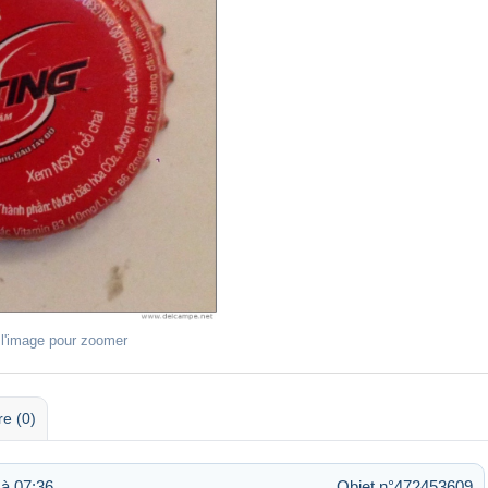
 l'image pour zoomer
re (0)
à 07:36
Objet n°472453609