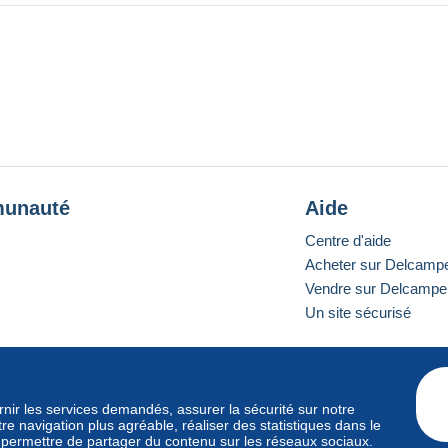
per. For registered mail, I can use beautiful stamps for postage
 postage & handling fee
EIR SERVICE IS VERY VERY BAD, YOU CAN LOOSE YOUR MONEY BY
E NOT ACTIVATE YOUR ACCOUNT
unauté
Aide
Centre d'aide
Acheter sur Delcamp
Vendre sur Delcampe
Un site sécurisé
e standard
ournir les services demandés, assurer la sécurité sur notre
e navigation plus agréable, réaliser des statistiques dans le
s permettre de partager du contenu sur les réseaux sociaux.