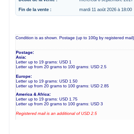
Fin de la vente :
mardi 11 août 2026 à 18:00
Condition is as shown. Postage (up to 100g by registered mail)
Postage:
Asia:
Letter up to 19 grams: USD 1
Letter up from 20 grams to 100 grams: USD 2.5
Europe:
Letter up to 19 grams: USD 1.50
Letter up from 20 grams to 100 grams: USD 2.85
America & Africa:
Letter up to 19 grams: USD 1.75
Letter up from 20 grams to 100 grams: USD 3
Registered mail is an additional of USD 2.5
Please note that unregistered letters are mailed at buyers risk!
Always ask me if you have any questions!