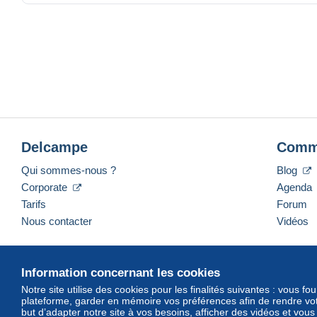
Unregistered mail is as Your Own Risk. Combined shipment chea
For more purchase, please add USD 0.3 for each item as extra
Payment:
- Skrill: SORRY THAT I DELETE SRILL PAYMENT AS TH
HACKER AND EVEN YOUR ACCOUNT IS RE-SET, THEY HAV
- Paypal: please add USD 0.5 + 10% of total amount as paypal fee
-
Delcampe
Comm
Qui sommes-nous ?
Blog
Corporate
Agenda
Tarifs
Forum
Nous contacter
Vidéos
Information concernant les cookies
Français
USD
America/Indiana/Vevay
Mod
Notre site utilise des cookies pour les finalités suivantes : vous f
plateforme, garder en mémoire vos préférences afin de rendre votr
but d’adapter notre site à vos besoins, afficher des vidéos et vou