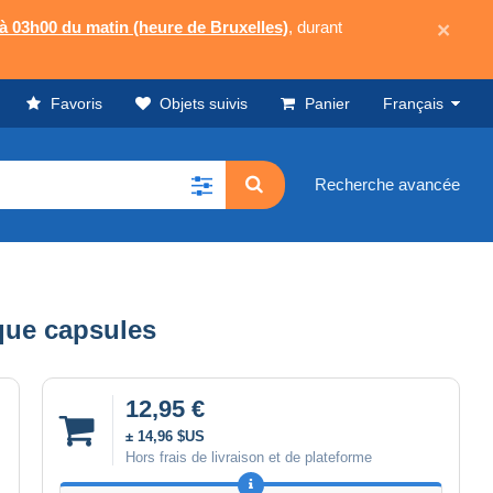
 à 03h00 du matin (heure de Bruxelles)
, durant
×
Favoris
Objets suivis
Panier
Français
Recherche avancée
ique capsules
12,95 €
± 14,96 $US
Hors frais de livraison et de plateforme