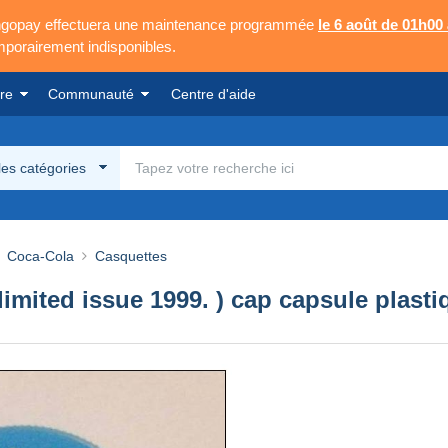
Mangopay effectuera une maintenance programmée
le 6 août de 01h00
emporairement indisponibles.
re
Communauté
Centre d'aide
les catégories
Coca-Cola
Casquettes
imited issue 1999. ) cap capsule plast