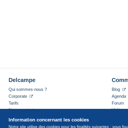
Delcampe
Comm
Qui sommes-nous ?
Blog
Corporate
Agenda
Tarifs
Forum
Nous contacter
Vidéos
Information concernant les cookies
Notre site utilise des cookies pour les finalités suivantes : vous f