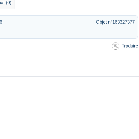
at (0)
56
Objet n°163327377
Traduire