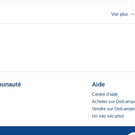
Voir plus
per. For registered mail, I can use beautiful stamps for postage
 postage & handling fee
EIR SERVICE IS VERY VERY BAD, YOU CAN LOOSE YOUR MONEY BY
E NOT ACTIVATE YOUR ACCOUNT
unauté
Aide
Centre d'aide
Acheter sur Delcamp
Vendre sur Delcampe
Un site sécurisé