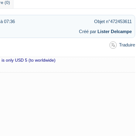
re (0)
à 07:36
Objet n°472453611
Créé par
Lister Delcampe
Traduire
 is only USD 5 (to worldwide)