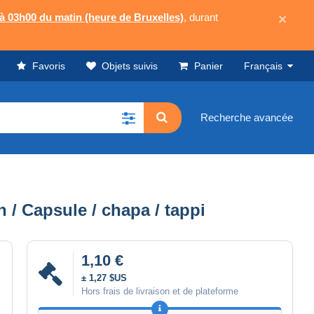
 à 03h00 du matin (heure de Bruxelles)
, durant
×
Favoris
Objets suivis
Panier
Français
Recherche avancée
/ Capsule / chapa / tappi
1,10 €
± 1,27 $US
Hors frais de livraison et de plateforme