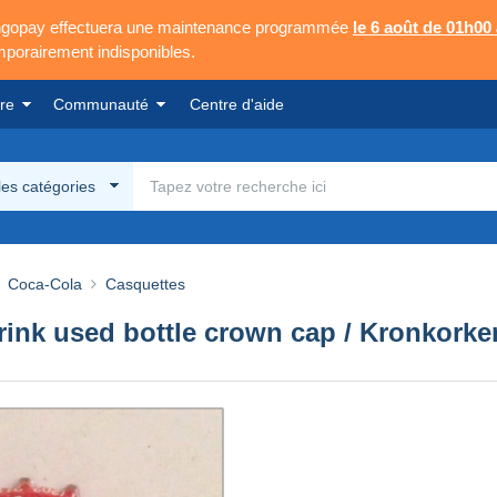
Mangopay effectuera une maintenance programmée
le 6 août de 01h00
emporairement indisponibles.
re
Communauté
Centre d'aide
les catégories
Coca-Cola
Casquettes
nk used bottle crown cap / Kronkorken 