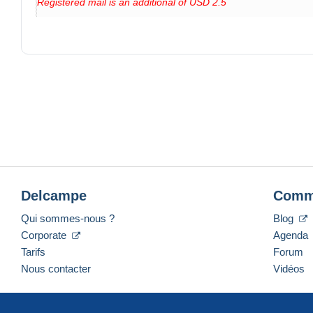
Registered mail is an additional of USD 2.5
Please note that unregistered letters are mailed at buyers risk!
Always ask me if you have any questions!
Unregistered mail is as Your Own Risk. Combined shipment chea
For more purchase, please add USD 0.3 for each item as extra
Payment:
- Skrill: SORRY THAT I DELETE SRILL PAYMENT AS TH
HACKER AND EVEN YOUR ACCOUNT IS RE-SET, THEY HAV
- Paypal: please add USD 0.5 + 10% of total amount as paypal fee
-
Delcampe
Comm
Qui sommes-nous ?
Blog
Corporate
Agenda
Tarifs
Forum
Nous contacter
Vidéos