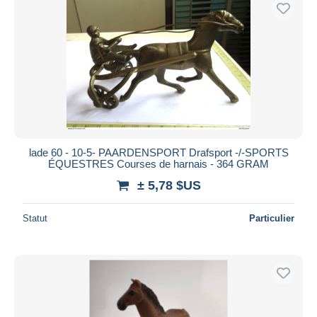
Uniquement en réduction
Livraison gratuite
Méthodes de paiement
PayPal
Virement bancaire
Visa
Mastercard
Bancontact
lade 60 - 10-5- PAARDENSPORT Drafsport -/-SPORTS
ÉQUESTRES Courses de harnais - 364 GRAM
iDeal
± 5,78 $US
Maestro
Tout désélectionner
Statut
Particulier
Résidence du vendeur
Monde entier