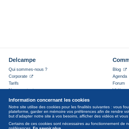
Delcampe
Comm
Qui sommes-nous ?
Blog
Corporate
Agenda
Tarifs
Forum
Nous contacter
Vidéos
Information concernant les cookies
Notre site utilise des cookies pour les finalités suivantes : vous f
plateforme, garder en mémoire vos préférences afin de rendre votr
Français
USD
America/Indiana/Vevay
Mod
but d’adapter notre site à vos besoins, afficher des vidéos et vou
Certains de ces cookies sont nécessaires au fonctionnement de no
préférences.
En savoir plus