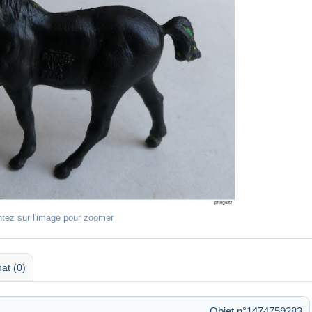
ntez sur l'image pour zoomer
at (0)
Objet n°1474759283