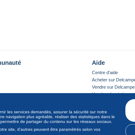
unauté
Aide
Centre d'aide
Acheter sur Delcamp
Vendre sur Delcampe
Un site sécurisé
ournir les services demandés, assurer la sécurité sur notre
e navigation plus agréable, réaliser des statistiques dans le
e standard
s permettre de partager du contenu sur les réseaux sociaux.
tre site, d’autres peuvent être paramétrés selon vos