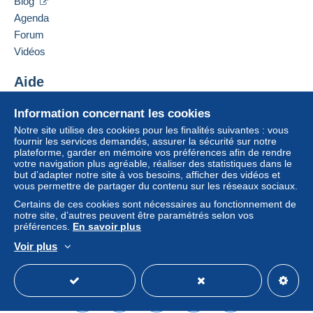
Blog
2,50 €
Agenda
Forum
Vidéos
Conditions de paiement :
Tous les paiements se font par le site Delcampe. En
Aide
fonction des possibilités proposées par le vendeur, vous
pouvez utiliser
PayPal
, ajouter une
carte de
Centre d'aide
Information concernant les cookies
crédit/débit
ou faire un
virement
. Aucun paiement n’est
Acheter sur Delcampe
réalisé par chèque ou virement bancaire direct au
Notre site utilise des cookies pour les finalités suivantes : vous
Vendre sur Delcampe
fournir les services demandés, assurer la sécurité sur notre
vendeur.
plateforme, garder en mémoire vos préférences afin de rendre
Un site sécurisé
votre navigation plus agréable, réaliser des statistiques dans le
L’acheteur utilise les moyens de paiement disponibles
but d’adapter notre site à vos besoins, afficher des vidéos et
sur Delcampe dans la page "
Mes achats : A payer
".
vous permettre de partager du contenu sur les réseaux sociaux.
Un paiement ne passant pas par
le système de
Certains de ces cookies sont nécessaires au fonctionnement de
paiement integré au site
sera remboursé par le
notre site, d’autres peuvent être paramétrés selon vos
préférences.
En savoir plus
vendeur à l’acheteur. Un achat non payé peut entraîner
des conséquences au niveau du compte de l’acheteur.
Voir plus
Français
USD
Mode standard
America/
Si les conditions de vente du vendeur comportent des
clauses relatives au paiement, celles-ci sont à
considérer comme nulles et non avenues. Les
conditions de paiement du site Delcampe, telles que