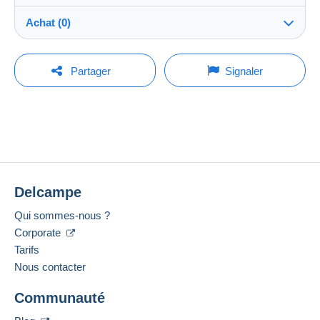
Expédition
caos64
100%
(4404x)
Envoi après paiement dans les 5 jours
Achat (0)
Boutique
Garantie :
Droit de rétractation
|
Frais de retour à charge de
Pour poser une question, vous devez ouvrir
Dernière actualisation : 20:10:48
Partager
Signaler
l’acheteur.
une session.
Membre depuis le :
Pour connaître les délais de retour et de
4 févr. 2016
Aucun achat pour le moment. Soyez le premier !
remboursement du lot, consultez les
conditions
Ouvrir une session
générales d’utilisation
.
Dernière connexion :
Moins de 24 heures
Frais de livraison :
Méthodes de paiement :
Zone 1
Delcampe
Localisation :
Italie
Qui sommes-nous ?
Pour avoir accès aux informations
Cette zone comprend
un pays
.
de livraison, vous devez être
Langues parlées :
Corporate
membre et ouvrir une session.
Anglais (Royaume-Uni),
Italien
Mode de livraison
Tarifs
Nous contacter
Se
Paiement par :
S'inscri
connect
Ajouter ce vendeur aux favoris
re
er
Communauté
Contacter le vendeur
Lettre (grand format/grande lettre)
Ajouter ce vendeur à ma liste noire