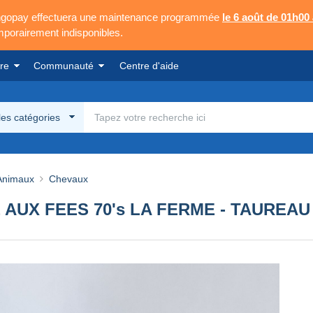
Mangopay effectuera une maintenance programmée
le 6 août de 01h00
emporairement indisponibles.
re
Communauté
Centre d'aide
les catégories
Animaux
Chevaux
 AUX FEES 70's LA FERME - TAUREAU