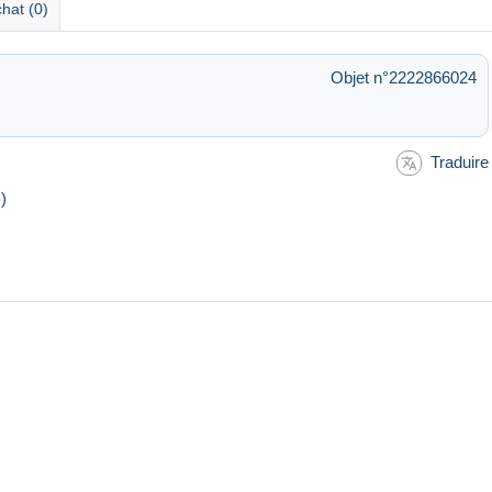
hat (0)
Objet n°2222866024
Traduire
s)