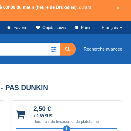
 à 03h00 du matin (heure de Bruxelles)
, durant
×
Favoris
Objets suivis
Panier
Français
Recherche avancée
 - PAS DUNKIN
2,50 €
± 2,89 $US
Hors frais de livraison et de plateforme