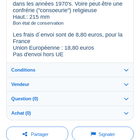
dans les années 1970's. Voire peut-être une
confrérie ("consoeurie") religieuse
Haut.: 215 mm
Bon état de conservation
Les frais d´envoi sont de 8,80 euros, pour la
France
Union Européenne : 18,80 euros
Pas d'envoi hors UE
Conditions
Vendeur
Destination :
Voir la liste des pays
Question (0)
la_caverne_de_l_ours
99%
(6615x)
Remise en main propre :
Achat (0)
Oui
Boutique
Expédition :
Envoi après paiement
Pour poser une question, vous devez ouvrir
Dernière actualisation : 07:32:43
Partager
Signaler
une session.
Membre depuis le :