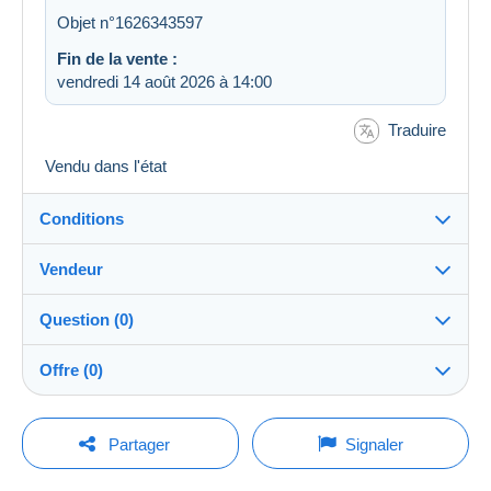
Objet n°1626343597
Fin de la vente :
vendredi 14 août 2026 à 14:00
Traduire
Vendu dans l'état
Conditions
Vendeur
Destination :
Voir la liste des pays
Question (0)
mamani
100%
(6011x)
Expédition :
Offre (0)
Envoi après paiement
Boutique
Frais :
La vente sera prolongée d'une minute si une offre est
A charge de l'acheteur
Pour poser une question, vous devez ouvrir
posée moins d'une minute avant son échéance.
Partager
Signaler
une session.
Membre depuis le :
Méthodes de paiement :
24 févr. 2008