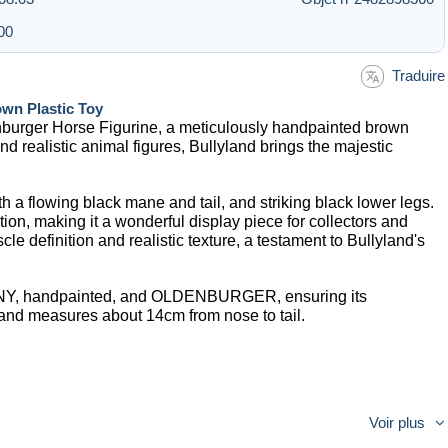
00
Traduire
own Plastic Toy
enburger Horse Figurine, a meticulously handpainted brown
nd realistic animal figures, Bullyland brings the majestic
h a flowing black mane and tail, and striking black lower legs.
ion, making it a wonderful display piece for collectors and
le definition and realistic texture, a testament to Bullyland's
Y, handpainted, and OLDENBURGER, ensuring its
 and measures about 14cm from nose to tail.
Voir plus
ns of wear consistent with age. Please note a very minor scuff