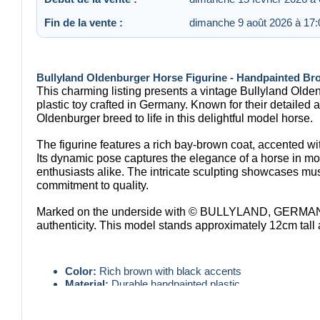
Fin de la vente :
dimanche 9 août 2026 à 17:
Bullyland Oldenburger Horse Figurine - Handpainted Br
This charming listing presents a vintage Bullyland Old
plastic toy crafted in Germany. Known for their detailed a
Oldenburger breed to life in this delightful model horse.
The figurine features a rich bay-brown coat, accented wit
Its dynamic pose captures the elegance of a horse in mot
enthusiasts alike. The intricate sculpting showcases musc
commitment to quality.
Marked on the underside with © BULLYLAND, GERMAN
authenticity. This model stands approximately 12cm tall
Color:
Rich brown with black accents
Material:
Durable handpainted plastic
Dimensions:
Approx. 12cm H x 14cm L
Condition:
Good pre-owned condition, with minimal sig