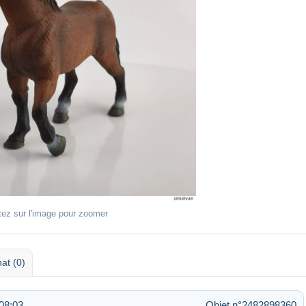
tez sur l'image pour zoomer
at (0)
 08:03
Objet n°2482898360