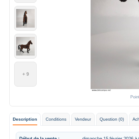
+ 9
Poin
Description
Conditions
Vendeur
Question (0)
Ach
Début de la vente :
dimanche 15 février 2026 à