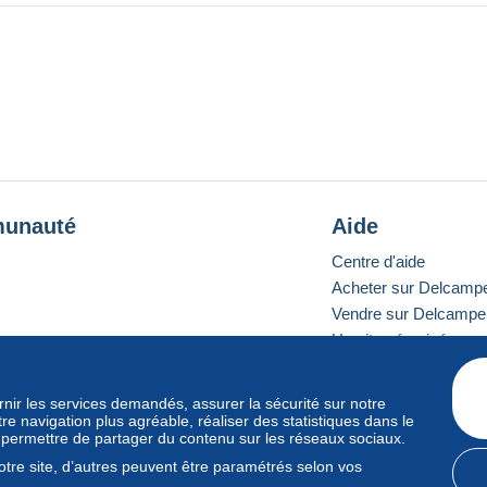
hotographs.
 addition to any collection of model horses, farm animal toys,
ctible appeal, perfect for display or imaginative play.
unauté
Aide
Centre d'aide
Acheter sur Delcamp
Vendre sur Delcampe
Un site sécurisé
ournir les services demandés, assurer la sécurité sur notre
e navigation plus agréable, réaliser des statistiques dans le
e standard
s permettre de partager du contenu sur les réseaux sociaux.
tre site, d’autres peuvent être paramétrés selon vos