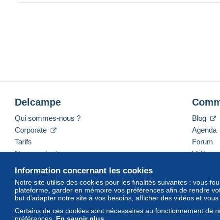
mark on the end of the tail, as visible in the detailed p
This Bullyland Oldenburger horse figurine is an excellent
or German-made figures. It combines playability with colle
Delcampe
Comm
Qui sommes-nous ?
Blog
Corporate
Agenda
Tarifs
Forum
Nous contacter
Vidéos
Information concernant les cookies
Notre site utilise des cookies pour les finalités suivantes : vous f
plateforme, garder en mémoire vos préférences afin de rendre votr
Français
USD
America/Indiana/Vevay
Mod
but d’adapter notre site à vos besoins, afficher des vidéos et vou
Certains de ces cookies sont nécessaires au fonctionnement de no
préférences.
En savoir plus