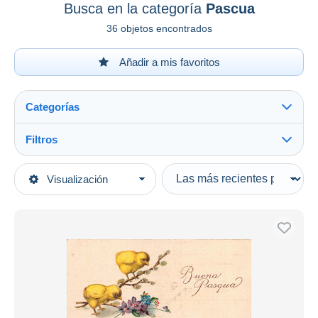
Busca en la categoría
Pascua
36 objetos encontrados
Añadir a mis favoritos
Categorías
Filtros
Ver todo
Tipo de venta
Visualización
Categorías principales
Activas
Otros temas y colecciones
Precios fijos
Fiestas & Eventos
Subasta con ofertas
Pascua
Subastas sin pujas
Casa de subastas
Vendidos
Duration