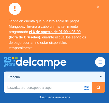
×
Tenga en cuenta que nuestro socio de pagos
Mangopay llevará a cabo un mantenimiento
programado
el 6 de agosto de 01:00 a 03:00
(hora de Bruselas)
, durante el cual los servicios
de pago podrían no estar disponibles
temporalmente.
Pascua
Búsqueda avanzada