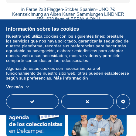
in Farbe 2x3 Flaggen-Sticker Spanien+UNO 7€
Kennzeichnung an Alben Karten Sammlungen LINDNER
656+638 flags of ESPANA ONU
± 7,51 US$
Información sobre las cookies
Nuestra web utiliza cookies con los siguientes fines: prestarle
los servicios que nos haya solicitado, garantizar la seguridad de
Estatus
Privado
nuestra plataforma, recordar sus preferencias para hacer más
agradable su navegación, elaborar estadísticas para adaptar
nuestra web a sus necesidades, mostrar vídeos y permitirle
compartir contenidos en las redes sociales.
Algunas de estas cookies son necesarias para el
funcionamiento de nuestro sitio web, otras pueden establecerse
según sus preferencias.
Más información
Ver más
Categoría patrocinada por