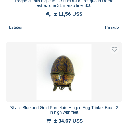
iDeal
Regno d'Italia biglietto LOTTERIA di Pasqua in Roma
estrazione 31 marzo fine '800
Maestro
± 11,56 US$
Deseleccionar todo
Estatus
Privado
Residencia del vendedor
Mundo entero
Aplicar
Share Blue and Gold Porcelain Hinged Egg Trinket Box - 3
in high with feet
± 34,67 US$