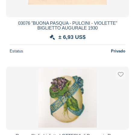
Todas las duraciones
Nuevo desde
Días
03076 "BUONA PASQUA - PULCINI - VIOLETTE"
BIGLIETTO AUGURALE 1930
Cerrando dentro
horas
de
± 6,93 US$
Precio
Estatus
Privado
De
a
US$
US$
Sólo con descuento
Envío gratis
Métodos de pago
PayPal
Transferencia bancaria
Visa
Mastercard
Bancontact